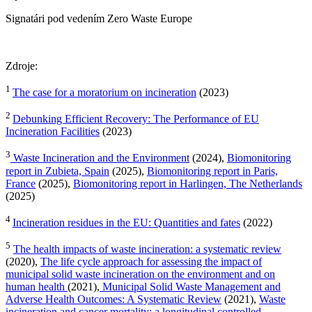
Signatári pod vedením Zero Waste Europe
Zdroje:
1
The case for a moratorium on incineration
(2023)
2
Debunking Efficient Recovery: The Performance of EU
Incineration Facilities
(2023)
3
Waste Incineration and the Environment
(2024),
Biomonitoring
report in Zubieta, Spain
(2025),
Biomonitoring report in Paris,
France
(2025),
Biomonitoring report in Harlingen, The Netherlands
(2025)
4
Incineration residues in the EU: Quantities and fates
(2022)
5
The health impacts of waste incineration: a systematic review
(2020),
The life cycle approach for assessing the impact of
municipal solid waste incineration on the environment and on
human health
(2021),
Municipal Solid Waste Management and
Adverse Health Outcomes: A Systematic Review
(2021),
Waste
incineration and cancer mortality: a longitudinal controlled