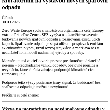
Moratórium na výstavbu nových spaľovní
odpadu
Článok
30.09.2025
Zero Waste Europe spolu s množstvom organizácií z celej Európy
vrátane Priateľov Zeme - SPZ vyzýva na okamžité zastavenie
budovania nových spaľovní odpadu a rozširovania existujúcich
kapacít. Spaľovanie odpadu je slepá ulička – prispieva k emisiám
skleníkových plynov, brzdí rozvoj recyklácie a zadržiava nás v
neudržateľnom modeli nadmernej výroby a spotreby.
Moratórium má za cieľ otvoriť priestor pre skutočne udržateľné
riešenia – predchádzanie vzniku odpadov, opätovné použitie a
recykláciu, ktoré chránia zdroje a podporujú klimatické ciele
Európskej únie.
Podporou tejto výzvy posielame jasný signál, že budúcnosť bez
spaľovania odpadu je možná a nevyhnutná.
Prečítajte si celé znenie:
Výzva na moratórium na nové spaľovne odpadu v