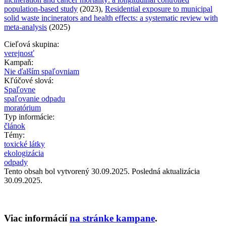
population-based study
(2023),
Residential exposure to municipal
solid waste incinerators and health effects: a systematic review with
meta-analysis
(2025)
Cieľová skupina:
verejnosť
Kampaň:
Nie ďalším spaľovniam
Kľúčové slová:
Spaľovne
spaľovanie odpadu
moratórium
Typ informácie:
článok
Témy:
toxické látky
ekologizácia
odpady
Tento obsah bol vytvorený 30.09.2025. Posledná aktualizácia
30.09.2025.
Viac informácií
na stránke kampane
.