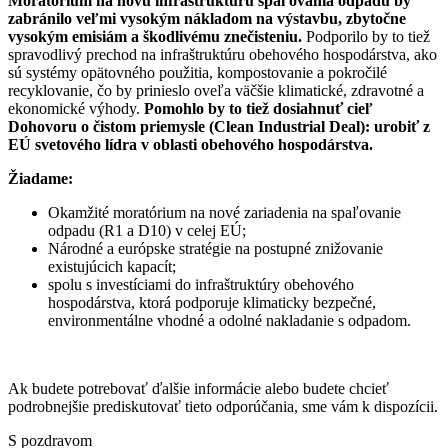
Moratórium na novú infraštruktúru spaľovania odpadu by
zabránilo veľmi vysokým nákladom na výstavbu, zbytočne
vysokým emisiám a škodlivému znečisteniu.
Podporilo by to tiež
spravodlivý prechod na infraštruktúru obehového hospodárstva, ako
sú systémy opätovného použitia, kompostovanie a pokročilé
recyklovanie, čo by prinieslo oveľa väčšie klimatické, zdravotné a
ekonomické výhody.
Pomohlo by to tiež dosiahnuť cieľ
Dohovoru o čistom priemysle (Clean Industrial Deal): urobiť z
EÚ svetového lídra v oblasti obehového hospodárstva.
Žiadame:
Okamžité moratórium na nové zariadenia na spaľovanie
odpadu (R1 a D10) v celej EÚ;
Národné a európske stratégie na postupné znižovanie
existujúcich kapacít;
spolu s investíciami do infraštruktúry obehového
hospodárstva, ktorá podporuje klimaticky bezpečné,
environmentálne vhodné a odolné nakladanie s odpadom.
Ak budete potrebovať ďalšie informácie alebo budete chcieť
podrobnejšie prediskutovať tieto odporúčania, sme vám k dispozícii.
S pozdravom