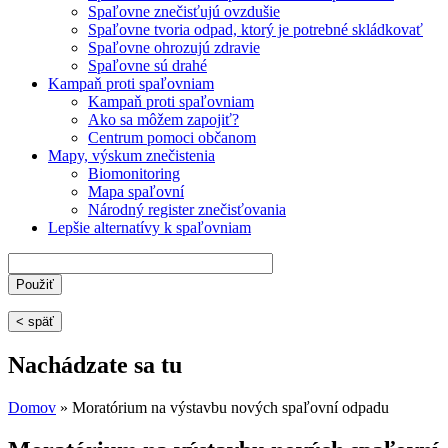
Spaľovne znečisťujú ovzdušie
Spaľovne tvoria odpad, ktorý je potrebné skládkovať
Spaľovne ohrozujú zdravie
Spaľovne sú drahé
Kampaň proti spaľovniam
Kampaň proti spaľovniam
Ako sa môžem zapojiť?
Centrum pomoci občanom
Mapy, výskum znečistenia
Biomonitoring
Mapa spaľovní
Národný register znečisťovania
Lepšie alternatívy k spaľovniam
< späť
Nachádzate sa tu
Domov
» Moratórium na výstavbu nových spaľovní odpadu