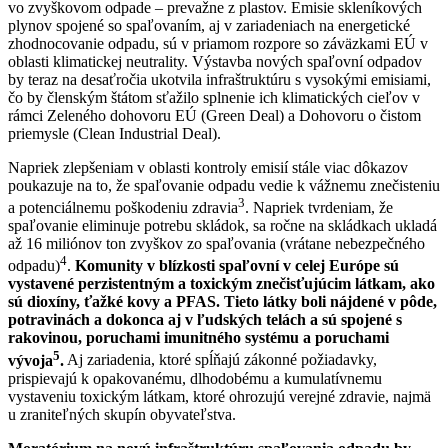
vo zvyškovom odpade – prevažne z plastov. Emisie skleníkových
plynov spojené so spaľovaním, aj v zariadeniach na energetické
zhodnocovanie odpadu, sú v priamom rozpore so záväzkami EÚ v
oblasti klimatickej neutrality. Výstavba nových spaľovní odpadov
by teraz na desaťročia ukotvila infraštruktúru s vysokými emisiami,
čo by členským štátom sťažilo splnenie ich klimatických cieľov v
rámci Zeleného dohovoru EÚ (Green Deal) a Dohovoru o čistom
priemysle (Clean Industrial Deal).
Napriek zlepšeniam v oblasti kontroly emisií stále viac dôkazov
poukazuje na to, že spaľovanie odpadu vedie k vážnemu znečisteniu
3
a potenciálnemu poškodeniu zdravia
. Napriek tvrdeniam, že
spaľovanie eliminuje potrebu skládok, sa ročne na skládkach ukladá
až 16 miliónov ton zvyškov zo spaľovania (vrátane nebezpečného
4
odpadu)
.
Komunity v blízkosti spaľovní v celej Európe sú
vystavené perzistentným a toxickým znečisťujúcim látkam, ako
sú dioxíny, ťažké kovy a PFAS. Tieto látky boli nájdené v pôde,
potravinách a dokonca aj v ľudských telách a sú spojené s
rakovinou, poruchami imunitného systému a poruchami
5
vývoja
.
Aj zariadenia, ktoré spĺňajú zákonné požiadavky,
prispievajú k opakovanému, dlhodobému a kumulatívnemu
vystaveniu toxickým látkam, ktoré ohrozujú verejné zdravie, najmä
u zraniteľných skupín obyvateľstva.