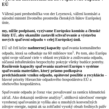
EÚ
Vážená pani predsedníčka von der Leyenová, vážení komisári a
národní ministri životného prostredia členských štátov Európskej
únie,
my, nižšie podpísaní, vyzývame Európsku komisiu a členské
štáty EÚ, aby okamžite zastavili schvaľovanie a výstavbu
nových spaľovní odpadu v celej Európskej únii.
EÚ už čelí kríze
nadmernej kapacity
spaľovania komunálneho
1
odpadu, ktorá sa odhaduje na 60 miliónov ton
. Po tom, ako Európa
splní svoje súčasné ciele v oblasti recyklácie a znižovania odpadu,
súčasná infraštruktúra bezpochyby pokryje všetky budúce potreby.
Rozšírenie kapacity spaľovania uzatvorí Európu v systéme
spaľovania materiálov, ktorý priamo podkopáva
predchádzanie vzniku odpadu, opätovné použitie a recykláciu
–
hlavné priority Hierarchie odpadového hospodárstva EÚ a
obehového hospodárstva.
Spaľovanie odpadu je čoraz viac považované za rastúcu klimatickú
2
záťaž. Ako dokazujú nedávne analýzy
, uhlíková náročnosť energie
vyrobenej spaľovaním je vyššia ako u mnohých konvenčných
zdrojov energie, najmä ak sa zohľadní vysoký obsah fosílnych palív