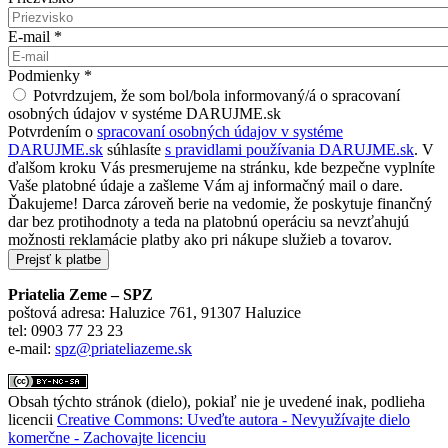
E-mail
*
Podmienky
*
Potvrdzujem, že som bol/bola informovaný/á o spracovaní
osobných údajov v systéme DARUJME.sk
Potvrdením o
spracovaní osobných údajov v systéme
DARUJME.sk
súhlasíte
s pravidlami používania DARUJME.sk
. V
ďalšom kroku Vás presmerujeme na stránku, kde bezpečne vyplníte
Vaše platobné údaje a zašleme Vám aj informačný mail o dare.
Ďakujeme! Darca zároveň berie na vedomie, že poskytuje finančný
dar bez protihodnoty a teda na platobnú operáciu sa nevzťahujú
možnosti reklamácie platby ako pri nákupe služieb a tovarov.
Priatelia Zeme – SPZ
poštová adresa: Haluzice 761, 91307 Haluzice
tel: 0903 77 23 23
e-mail:
spz@priateliazeme.sk
Obsah týchto stránok (dielo), pokiaľ nie je uvedené inak, podlieha
licencii
Creative Commons: Uveďte autora - Nevyužívajte dielo
komerčne - Zachovajte licenciu