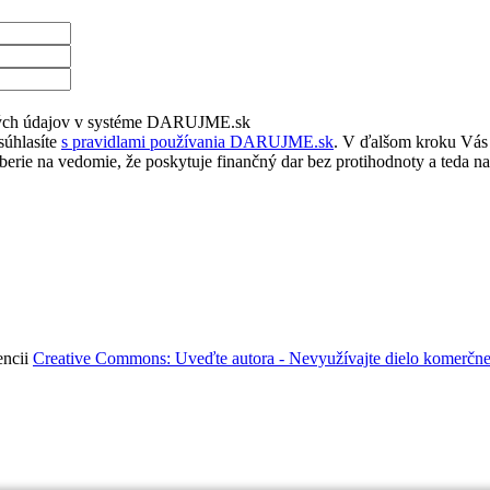
bných údajov v systéme DARUJME.sk
súhlasíte
s pravidlami používania DARUJME.sk
. V ďalšom kroku Vás 
rie na vedomie, že poskytuje finančný dar bez protihodnoty a teda na
encii
Creative Commons: Uveďte autora - Nevyužívajte dielo komerčne 