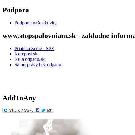
Skočiť na hlavný obsah
Podpora
Podporte naše aktivity
www.stopspalovniam.sk - zakladne informa
Priatelia Zeme - SPZ
Kompost.sk
Nula odpadu.sk
Samosprávy bez odpadu
AddToAny