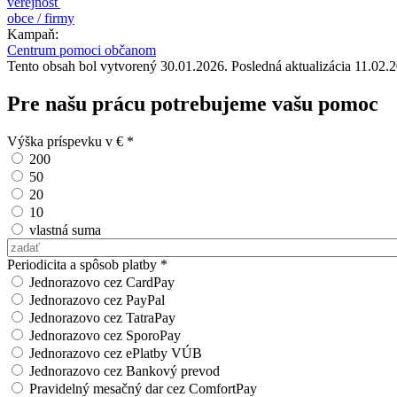
verejnosť
obce / firmy
Kampaň:
Centrum pomoci občanom
Tento obsah bol vytvorený 30.01.2026. Posledná aktualizácia 11.02.
Pre našu prácu potrebujeme vašu pomoc
Výška príspevku v €
*
200
50
20
10
vlastná suma
Vlastná suma
Periodicita a spôsob platby
*
Jednorazovo cez CardPay
Jednorazovo cez PayPal
Jednorazovo cez TatraPay
Jednorazovo cez SporoPay
Jednorazovo cez ePlatby VÚB
Jednorazovo cez Bankový prevod
Pravidelný mesačný dar cez ComfortPay