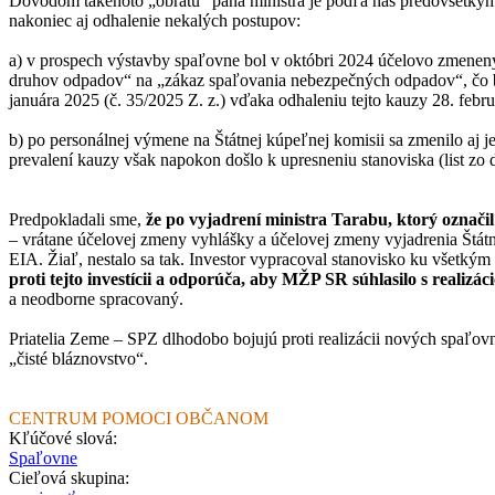
Dôvodom takéhoto „obratu“ pána ministra je podľa nás predovšetkým 
nakoniec aj odhalenie nekalých postupov:
a) v prospech výstavby spaľovne bol v októbri 2024 účelovo zmenený
druhov odpadov“ na „zákaz spaľovania nebezpečných odpadov“, čo by
januára 2025 (č. 35/2025 Z. z.) vďaka odhaleniu tejto kauzy 28. febru
b) po personálnej výmene na Štátnej kúpeľnej komisii sa zmenilo aj
prevalení kauzy však napokon došlo k upresneniu stanoviska (list zo 
Predpokladali sme,
že po vyjadrení ministra Tarabu, ktorý označi
– vrátane účelovej zmeny vyhlášky a účelovej zmeny vyjadrenia Štátn
EIA. Žiaľ, nestalo sa tak. Investor vypracoval stanovisko ku všetk
proti tejto investícii a odporúča, aby MŽP SR súhlasilo s realizá
a neodborne spracovaný.
Priatelia Zeme – SPZ dlhodobo bojujú proti realizácii nových spaľov
„čisté bláznovstvo“.
CENTRUM POMOCI OBČANOM
Kľúčové slová:
Spaľovne
Cieľová skupina: