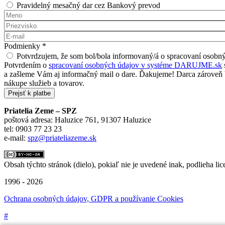
Pravidelný mesačný dar cez Bankový prevod
Meno
*
Priezvisko
*
E-mail
*
Podmienky
*
Potvrdzujem, že som bol/bola informovaný/á o spracovaní oso
Potvrdením o
spracovaní osobných údajov v systéme DARUJME.sk
a zašleme Vám aj informačný mail o dare. Ďakujeme! Darca zároveň be
nákupe služieb a tovarov.
Priatelia Zeme – SPZ
poštová adresa: Haluzice 761, 91307 Haluzice
tel: 0903 77 23 23
e-mail:
spz@priateliazeme.sk
Obsah týchto stránok (dielo), pokiaľ nie je uvedené inak, podlieha lic
1996 - 2026
Ochrana osobných údajov, GDPR a používanie Cookies
#