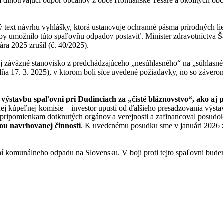
dlhotrvajúci odpor občanov z obce Hontianske Tesáre a okolitých obcí
 text návrhu vyhlášky, ktorá ustanovuje ochranné pásma prírodných li
 umožnilo túto spaľovňu odpadov postaviť. Minister zdravotníctva Ša
ára 2025 zrušil (č. 40/2025).
 jej záväzné stanovisko z predchádzajúceho „nesúhlasného“ na „súhlas
dňa 17. 3. 2025), v ktorom boli síce uvedené požiadavky, no so záverom
l výstavbu spaľovni pri Dudinciach za „čisté bláznovstvo“, ako aj
ej kúpeľnej komisie – investor upustí od ďalšieho presadzovania výst
ým pripomienkam dotknutých orgánov a verejnosti a zafinancoval posudo
ciou navrhovanej činnosti
. K uvedenému posudku sme v januári 2026 z
ní komunálneho odpadu na Slovensku. V boji proti tejto spaľovni budeme