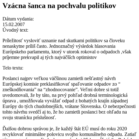
Vzácna šanca na pochvalu politikov
Dátum vydania:
15.02.2007
Úvodný text:
Príležitosť vysloviť uznanie nad skutkami politikov sa človeku
nenaskytne príliš často. Jednoznačný výsledok hlasovania
Európskeho parlamentu, ktorý v utorok rokoval o odpadoch ,však
príjemne prekvapil aj tých najväčších optimistov
Telo textu:
Poslanci najprv veľkou väčšinou zamietli nešťastný návrh
Európskej komisie preklasifikovať spaľovanie odpadov zo “
zneškodňovania” na “zhodnocovanie”. Veľmi dobre si totiž
uvedomovali, že by táto, na prvý pohľad drobná terminologická
úprava , umožňovala vyvážať odpad z bohatých krajín západnej
Európy do tých chudobnejších, vrátane Slovenska. O nebezpečnosti
tohto návrhu svedčí aj to, že ho zamietli poslanci bez ohľadu na
svoju stranícku príslušnosť.
Ďalšou dobrou správou je, že každý štát EÚ musí do roku 2020
recyklovať minimálne polovicu svojho komunálneho odpadu. Zatiaľ