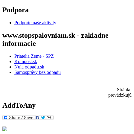
Skočiť na hlavný obsah
Podpora
Podporte naše aktivity
www.stopspalovniam.sk - zakladne
informacie
Priatelia Zeme - SPZ
Kompost.sk
Nula odpadu.sk
Samosprávy bez odpadu
Stránku
prevádzkujú
AddToAny