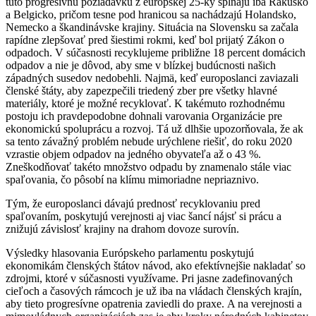
túto progresívnu požiadavku z európskej 25-ky spĺňajú iba Rakúsko
a Belgicko, pričom tesne pod hranicou sa nachádzajú Holandsko,
Nemecko a škandinávske krajiny. Situácia na Slovensku sa začala
rapídne zlepšovať pred šiestimi rokmi, keď bol prijatý Zákon o
odpadoch. V súčasnosti recyklujeme približne 18 percent domácich
odpadov a nie je dôvod, aby sme v blízkej budúcnosti našich
západných susedov nedobehli. Najmä, keď europoslanci zaviazali
členské štáty, aby zapezpečili triedený zber pre všetky hlavné
materiály, ktoré je možné recyklovať. K takémuto rozhodnému
postoju ich pravdepodobne dohnali varovania Organizácie pre
ekonomickú spoluprácu a rozvoj. Tá už dlhšie upozorňovala, že ak
sa tento závažný problém nebude urýchlene riešiť, do roku 2020
vzrastie objem odpadov na jedného obyvateľa až o 43 %.
Zneškodňovať takéto množstvo odpadu by znamenalo stále viac
spaľovania, čo pôsobí na klímu mimoriadne nepriaznivo.
Tým, že europoslanci dávajú prednosť recyklovaniu pred
spaľovaním, poskytujú verejnosti aj viac šancí nájsť si prácu a
znižujú závislosť krajiny na drahom dovoze surovín.
Výsledky hlasovania Európskeho parlamentu poskytujú
ekonomikám členských štátov návod, ako efektívnejšie nakladať so
zdrojmi, ktoré v súčasnosti využívame. Pri jasne zadefinovaných
cieľoch a časových rámcoch je už iba na vládach členských krajín,
aby tieto progresívne opatrenia zaviedli do praxe. A na verejnosti a