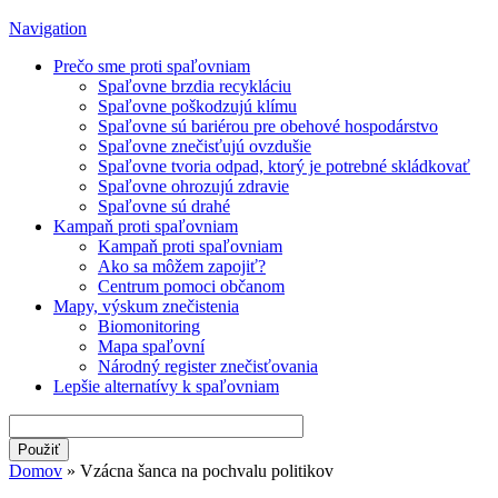
Navigation
Prečo sme proti spaľovniam
Spaľovne brzdia recykláciu
Spaľovne poškodzujú klímu
Spaľovne sú bariérou pre obehové hospodárstvo
Spaľovne znečisťujú ovzdušie
Spaľovne tvoria odpad, ktorý je potrebné skládkovať
Spaľovne ohrozujú zdravie
Spaľovne sú drahé
Kampaň proti spaľovniam
Kampaň proti spaľovniam
Ako sa môžem zapojiť?
Centrum pomoci občanom
Mapy, výskum znečistenia
Biomonitoring
Mapa spaľovní
Národný register znečisťovania
Lepšie alternatívy k spaľovniam
Domov
» Vzácna šanca na pochvalu politikov
Nachádzate sa tu