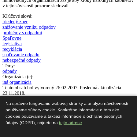
mimovládnych organizáciách zas je aby kroky národných kabinetov
v tejto súvislosti pozorne sledovali.
Kľúčové slová:
triedený zber
znižovanie vzniku odpadov
problémy s odpadmi
Spaľovne
legislatíva
recyklácia
spaľovanie odpadu
nebezpečné odpady
Témy:
odpady
Organizácia (c):
iná organizácia
Tento obsah bol vytvorený 26.02.2007. Posledná aktualizácia
23.11.2018.
Priatelia Zeme – SPZ
Na správne fungovanie webovej stránky a analýzu návštevnosti
poštová adresa: Haluzice 761, 91307 Haluzice
používame súbory cookie. Konkrétne informácie o tom ako
tel: 0903 77 23 23
cookies používame a taktiež informácie o ochrane osobných
e-mail:
spz@priateliazeme.sk
údajov (GDPR), nájdete na
tejto adrese
.
Obsah týchto stránok (dielo), pokiaľ nie je uvedené inak, podlieha