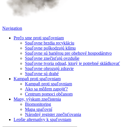
Navigation
Prečo sme proti spaľovniam
Spaľovne brzdia recykláciu
Spaľovne poškodzujú klímu
Spaľovne sú bariérou pre obehové hospodárstvo
Spaľovne znečisťujú ovzdušie
Spaľovne tvoria odpad, ktorý je potrebné skládkovať
Spaľovne ohrozujú zdravie
Spaľovne sú drahé
Kampaň proti spaľovniam
Kampaň proti spaľovniam
Ako sa môžem zapojiť?
Centrum pomoci občanom
Mapy, výskum znečistenia
Biomonitoring
Mapa spaľovní
Národný register znečisťovania
Lepšie alternatívy k spaľovniam