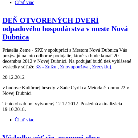
Čítať viac
o Aj tretí ročník súťaže obcí „3Z“ má svojich
víťazov!
DEŇ OTVORENÝCH DVERÍ
odpadového hospodárstva v meste Nová
Dubnica
Priatelia Zeme - SPZ v spolupráci s Mestom Nová Dubnica Vás
pozývajú na toto odborné podujatie, ktoré sa bude konať 20.
decembra 2012 v Novej Dubnici. Na podujatí budú tiež vyhlásené
výsledky súťaže
3Z - Znižuj, Znovupoužívaj, Zrecykluj
.
20.12.2012
v budove Kultúrnej besedy v Sade Cyrila a Metoda č. domu 22 v
Novej Dubnici
Tento obsah bol vytvorený 12.12.2012. Posledná aktualizácia
19.10.2018.
Čítať viac
o DEŇ OTVORENÝCH DVERÍ odpadového
hospodárstva v meste Nová Dubnica
Výsledky súťaže, ocenené obce