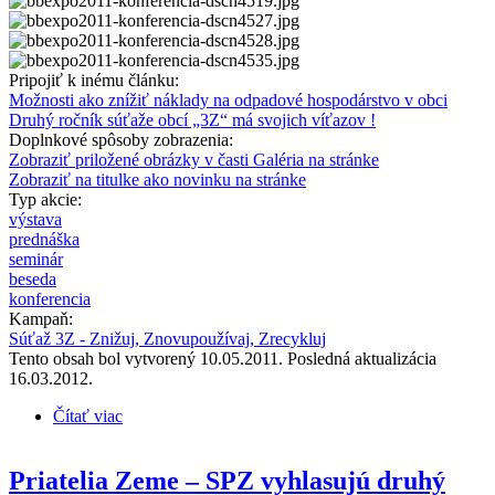
Pripojiť k inému článku:
Možnosti ako znížiť náklady na odpadové hospodárstvo v obci
Druhý ročník súťaže obcí „3Z“ má svojich víťazov !
Doplnkové spôsoby zobrazenia:
Zobraziť priložené obrázky v časti Galéria na stránke
Zobraziť na titulke ako novinku na stránke
Typ akcie:
výstava
prednáška
seminár
beseda
konferencia
Kampaň:
Súťaž 3Z - Znižuj, Znovupoužívaj, Zrecykluj
Tento obsah bol vytvorený 10.05.2011. Posledná aktualizácia
16.03.2012.
Čítať viac
o Konferencia a odovzdávanie cien v súťaži 3Z na
výstave PRO EKO 2011 v Banskej Bystrici
Priatelia Zeme – SPZ vyhlasujú druhý