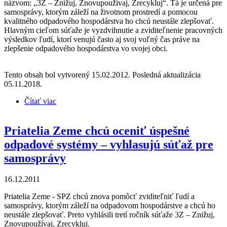
názvom: „3Z – Znižuj, Znovupoužívaj, Zrecykluj“. Tá je určená pre
samosprávy, ktorým záleží na životnom prostredí a pomocou
kvalitného odpadového hospodárstva ho chcú neustále zlepšovať.
Hlavným cieľom súťaže je vyzdvihnutie a zviditeľnenie pracovných
výsledkov ľudí, ktorí venujú často aj svoj voľný čas práve na
zlepšenie odpadového hospodárstva vo svojej obci.
Tento obsah bol vytvorený 15.02.2012. Posledná aktualizácia
05.11.2018.
Čítať viac
o Obce, ktoré sa v odpadovom hospodárstve stali
inšpiráciou pre ostatných – pridajte sa k nim !
Priatelia Zeme chcú oceniť úspešné
odpadové systémy – vyhlasujú súťaž pre
samosprávy
16.12.2011
Priatelia Zeme - SPZ chcú znova pomôcť zviditeľniť ľudí a
samosprávy, ktorým záleží na odpadovom hospodárstve a chcú ho
neustále zlepšovať. Preto vyhlásili tretí ročník súťaže 3Z – Znižuj,
Znovupoužívaj, Zrecykluj.