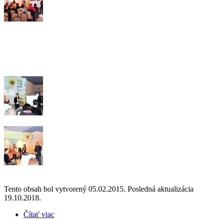
Tento obsah bol vytvorený 05.02.2015. Posledná aktualizácia
19.10.2018.
Čítať viac
o Už po štvrtý krát boli v súťaži „3Z“ vyhlásené