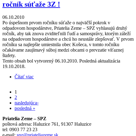
ročník súťaže 3Z !
06.10.2010
Po úspešnom prvom ročníku súťaže o najväčší pokrok v
odpadovom hospodárstve, Priatelia Zeme – SPZ vyhlasujú druhý
ročník, aby tak znova zviditeľnili ľudí a samosprávy, ktorým záleží
na odpadovom hospodárstve a chcú ho neustále zlepšovať. V prvom
ročníku sa najlepšie umiestnila obec Košeca, v tomto ročníku
očakávame zaujímavý súboj medzi obcami o prevzatie víťaznej
štafety.
Tento obsah bol vytvorený 06.10.2010. Posledná aktualizácia
19.10.2018.
Čítať viac
o Priatelia Zeme – SPZ vyhlasujú druhý ročník
súťaže 3Z !
1
Stránky
2
nasledujúca›
posledná »
Priatelia Zeme – SPZ
poštová adresa: Haluzice 761, 91307 Haluzice
tel: 0903 77 23 23
e-mail:
spz@priateliazeme.sk