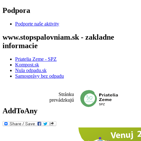
Skočiť na hlavný obsah
Podpora
Podporte naše aktivity
www.stopspalovniam.sk - zakladne
informacie
Priatelia Zeme - SPZ
Kompost.sk
Nula odpadu.sk
Samosprávy bez odpadu
Stránku
prevádzkujú
AddToAny