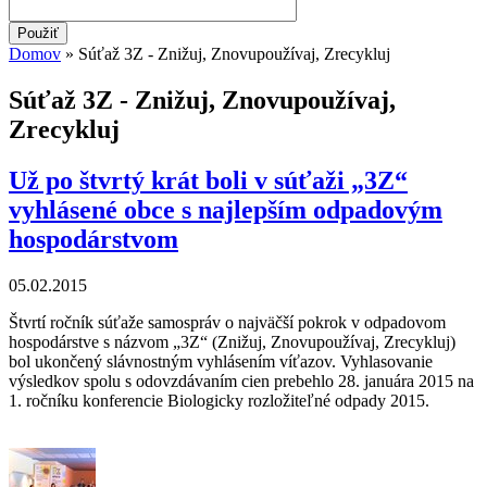
Domov
» Súťaž 3Z - Znižuj, Znovupoužívaj, Zrecykluj
Nachádzate sa tu
Súťaž 3Z - Znižuj, Znovupoužívaj,
Zrecykluj
Už po štvrtý krát boli v súťaži „3Z“
vyhlásené obce s najlepším odpadovým
hospodárstvom
05.02.2015
Štvrtí ročník súťaže samospráv o najväčší pokrok v odpadovom
hospodárstve s názvom „3Z“ (Znižuj, Znovupoužívaj, Zrecykluj)
bol ukončený slávnostným vyhlásením víťazov. Vyhlasovanie
výsledkov spolu s odovzdávaním cien prebehlo 28. januára 2015 na
1. ročníku konferencie Biologicky rozložiteľné odpady 2015.