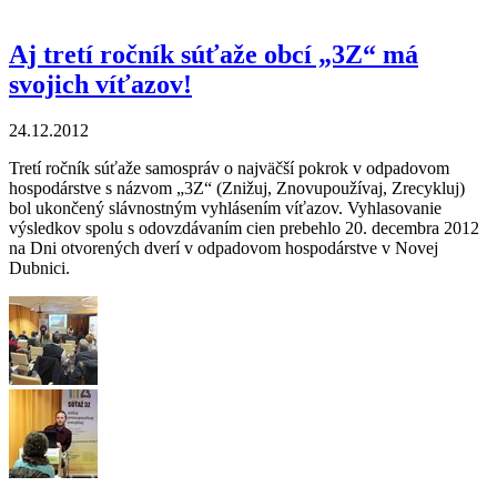
obce s najlepším odpadovým hospodárstvom
Aj tretí ročník súťaže obcí „3Z“ má
svojich víťazov!
24.12.2012
Tretí ročník súťaže samospráv o najväčší pokrok v odpadovom
hospodárstve s názvom „3Z“ (Znižuj, Znovupoužívaj, Zrecykluj)
bol ukončený slávnostným vyhlásením víťazov. Vyhlasovanie
výsledkov spolu s odovzdávaním cien prebehlo 20. decembra 2012
na Dni otvorených dverí v odpadovom hospodárstve v Novej
Dubnici.