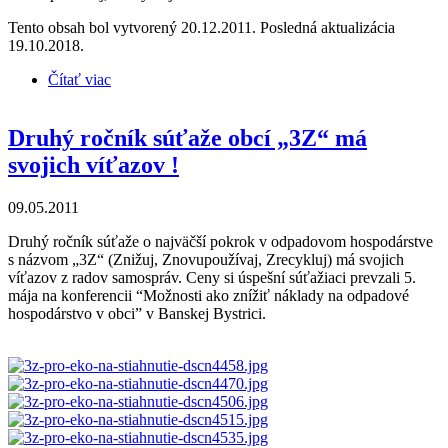
Tento obsah bol vytvorený 20.12.2011. Posledná aktualizácia
19.10.2018.
Čítať viac
o Priatelia Zeme chcú oceniť úspešné odpadové
systémy – vyhlasujú súťaž pre samosprávy
Druhý ročník súťaže obcí „3Z“ má
svojich víťazov !
09.05.2011
Druhý ročník súťaže o najväčší pokrok v odpadovom hospodárstve
s názvom „3Z“ (Znižuj, Znovupoužívaj, Zrecykluj) má svojich
víťazov z radov samospráv. Ceny si úspešní súťažiaci prevzali 5.
mája na konferencii “Možnosti ako znížiť náklady na odpadové
hospodárstvo v obci” v Banskej Bystrici.