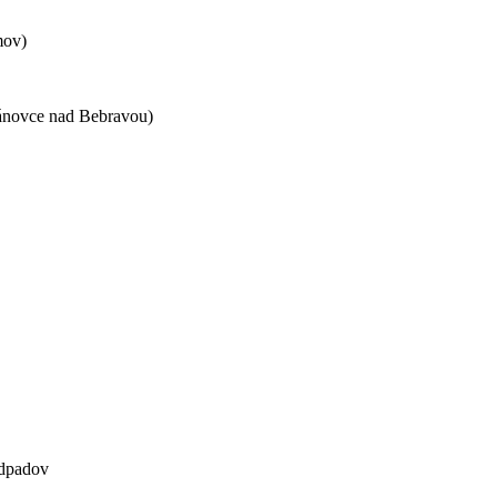
mov)
novce nad Bebravou)
odpadov