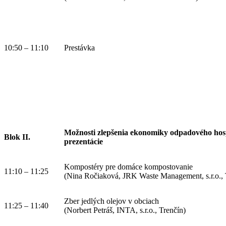
10:50 – 11:10
Prestávka
Možnosti zlepšenia ekonomiky odpadového hos
Blok II.
prezentácie
Kompostéry pre domáce kompostovanie
11:10 – 11:25
(Nina Ročiaková, JRK Waste Management, s.r.o., 
Zber jedlých olejov v obciach
11:25 – 11:40
(Norbert Petráš, INTA, s.r.o., Trenčín)