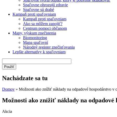
Spaľovne tvoria odpad, ktorý je potrebné skládkovať
Spaľovne ohrozujú zdravie
Spaľovne sú drahé
Kampaň proti spaľovniam
Kampaň proti spaľovniam
Ako sa môžem zapojiť?
Centrum pomoci občanom
Mapy, výskum znečistenia
Biomonitoring
Mapa spaľovní
Národný register znečisťovania
Lepšie alternatívy k spaľovniam
Nachádzate sa tu
Domov
» Možnosti ako znížiť náklady na odpadové hospodárstvo v 
Možnosti ako znížiť náklady na odpadové 
Akcia