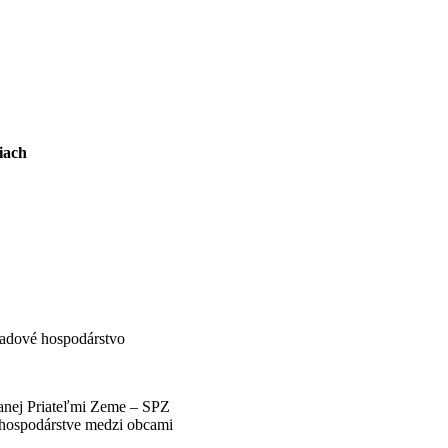
iach
adové hospodárstvo
vanej Priateľmi Zeme – SPZ
hospodárstve medzi obcami