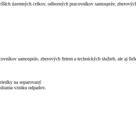
ších územných celkov, odborných pracovníkov samospráv, zberových firi
ovníkov samospráv, zberových firiem a technických služieb, ale aj ši
triedky na separovaný
ádzania vzniku odpadov.