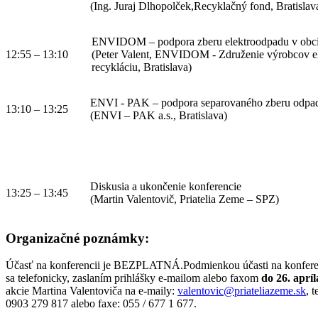
(Ing. Juraj Dlhopolček,Recyklačný fond, Bratislav
ENVIDOM – podpora zberu elektroodpadu v obc
12:55 – 13:10
(Peter Valent, ENVIDOM - Združenie výrobcov el
recykláciu, Bratislava)
ENVI - PAK – podpora separovaného zberu odpad
13:10 – 13:25
(ENVI – PAK a.s., Bratislava)
Diskusia a ukončenie konferencie
13:25 – 13:45
(Martin Valentovič, Priatelia Zeme – SPZ)
Organizačné poznámky:
Účasť na konferencii je BEZPLATNÁ.Podmienkou účasti na konferenc
sa telefonicky, zaslaním prihlášky e-mailom alebo faxom
do 26. aprí
akcie Martina Valentoviča na e-maily:
valentovic@priateliazeme.sk
, 
0903 279 817 alebo faxe: 055 / 677 1 677.