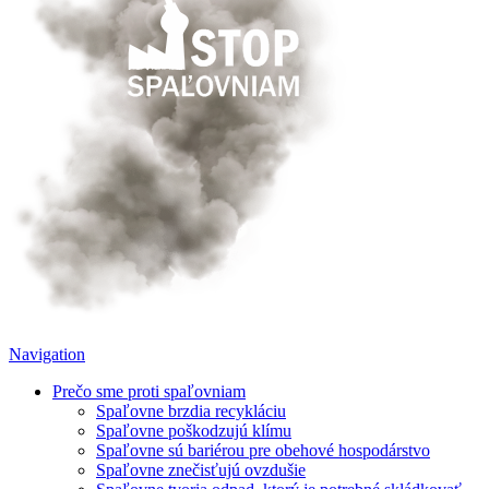
Navigation
Prečo sme proti spaľovniam
Spaľovne brzdia recykláciu
Spaľovne poškodzujú klímu
Spaľovne sú bariérou pre obehové hospodárstvo
Spaľovne znečisťujú ovzdušie