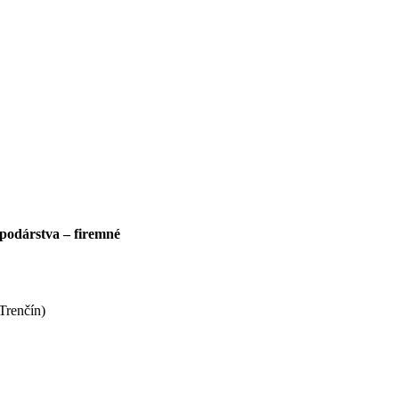
podárstva – firemné
Trenčín)