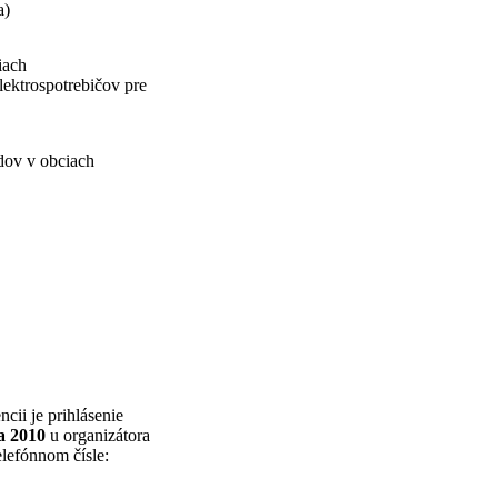
a)
iach
ektrospotrebičov pre
ov v obciach
ii je prihlásenie
la 2010
u organizátora
telefónnom čísle: