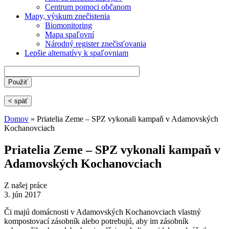
Centrum pomoci občanom
Mapy, výskum znečistenia
Biomonitoring
Mapa spaľovní
Národný register znečisťovania
Lepšie alternatívy k spaľovniam
< späť
Domov
» Priatelia Zeme – SPZ vykonali kampaň v Adamovských
Kochanovciach
Nachádzate sa tu
Priatelia Zeme – SPZ vykonali kampaň v
Adamovských Kochanovciach
Z našej práce
3. jún 2017
Či majú domácnosti v Adamovských Kochanovciach vlastný
kompostovací zásobník alebo potrebujú, aby im zásobník