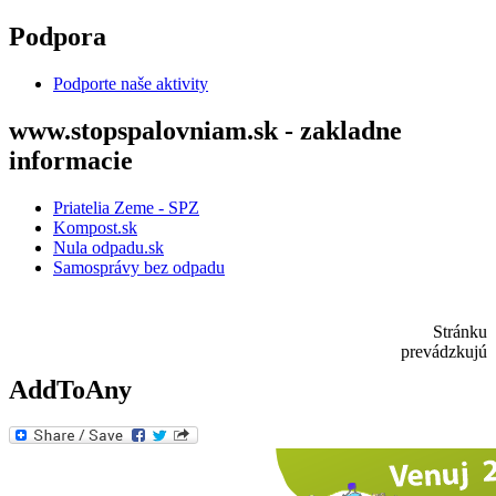
Skočiť na hlavný obsah
Podpora
Podporte naše aktivity
www.stopspalovniam.sk - zakladne
informacie
Priatelia Zeme - SPZ
Kompost.sk
Nula odpadu.sk
Samosprávy bez odpadu
Stránku
prevádzkujú
AddToAny