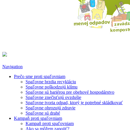
Navigation
Prečo sme proti spaľovniam
Spaľovne brzdia recykláciu
Spaľovne poškodzujú klímu
Spaľovne sú bariérou pre obehové hospodárstvo
Spaľovne znečisťujú ovzdušie
Spaľovne tvoria odpad, ktorý je potrebné skládkovať
Spaľovne ohrozujú zdravie
Spaľovne sú drahé
Kampaň proti spaľovniam
Kampaň proti spaľovniam
Ako sa môžem zapojiť?