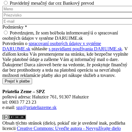
Pravidelný mesačný dar cez Bankový prevod
Meno
*
Priezvisko
*
E-mail
*
Podmienky
*
Potvrdzujem, že som bol/bola informovaný/á o spracovaní
osobných údajov v systéme DARUJME.sk
Potvrdením o
spracovaní osobných údajov v systéme
DARUJME.sk
súhlasíte
s pravidlami používania DARUJME.sk
. V
ďalšom kroku Vás presmerujeme na stránku, kde bezpečne vyplníte
Vaše platobné údaje a zašleme Vám aj informačný mail o dare.
Ďakujeme! Darca zároveň berie na vedomie, že poskytuje finančný
dar bez protihodnoty a teda na platobnú operáciu sa nevzťahujú
možnosti reklamácie platby ako pri nákupe služieb a tovarov.
Priatelia Zeme – SPZ
poštová adresa: Haluzice 761, 91307 Haluzice
tel: 0903 77 23 23
e-mail:
spz@priateliazeme.sk
Obsah týchto stránok (dielo), pokiaľ nie je uvedené inak, podlieha
licencii
Creative Commons: Uveďte autora - Nevyužívajte dielo