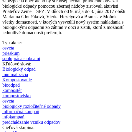
zabezpečila obec alebo by si radšej nechali pravidelne odvážať
biologické odpady pomocou zbernej nádoby zisťovali aktivisti
Priateľov Zeme – SPZ. V dňoch od 9. mája do 3. júna 2017 obišli
Marianna Glončáková, Vierka Hezelyová a Branislav Moňok
všetky domácnosti, v ktorých vysvetlili nový systém nakladania s
biologickými odpadmi zo záhrad v obci a zistili, ktorú z možností
jednotlivé domácností preferujú.
Typ akcie:
osveta
prieskum
spolupráca s obcami
Kľúčové slová:
Biologický odpad
minimalizácia
Kompostovanie
bioodpad
kompostér
kompostovisko
osveta
biologicky rozložiteľné odpady
informačná kampaň
infokampaň
predchádzanie vzniku odpadov
Cieľová skupina: