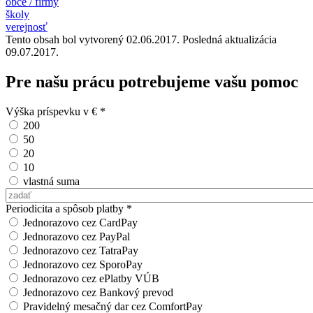
obce / firmy
školy
verejnosť
Tento obsah bol vytvorený 02.06.2017. Posledná aktualizácia
09.07.2017.
Pre našu prácu potrebujeme vašu pomoc
Výška príspevku v €
*
200
50
20
10
vlastná suma
Vlastná suma
Periodicita a spôsob platby
*
Jednorazovo cez CardPay
Jednorazovo cez PayPal
Jednorazovo cez TatraPay
Jednorazovo cez SporoPay
Jednorazovo cez ePlatby VÚB
Jednorazovo cez Bankový prevod
Pravidelný mesačný dar cez ComfortPay