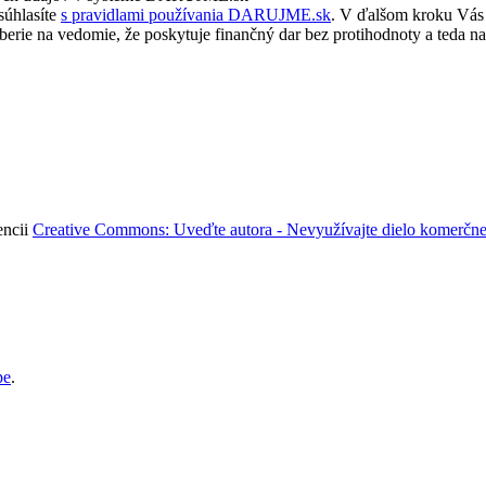
súhlasíte
s pravidlami používania DARUJME.sk
. V ďalšom kroku Vás 
rie na vedomie, že poskytuje finančný dar bez protihodnoty a teda na
encii
Creative Commons: Uveďte autora - Nevyužívajte dielo komerčne 
pe
.