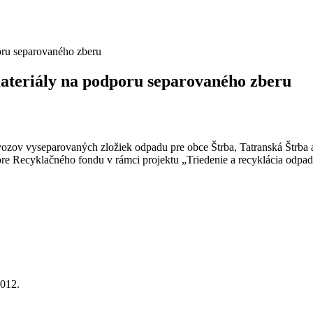
oru separovaného zberu
ateriály na podporu separovaného zberu
vozov vyseparovaných zložiek odpadu pre obce Štrba, Tatranská Štrba 
re Recyklačného fondu v rámci projektu „Triedenie a recyklácia odpa
2012.