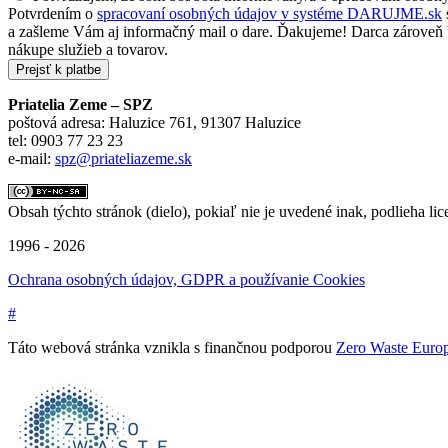
Potvrdením o
spracovaní osobných údajov v systéme DARUJME.sk
a zašleme Vám aj informačný mail o dare. Ďakujeme! Darca zároveň be
nákupe služieb a tovarov.
Priatelia Zeme – SPZ
poštová adresa: Haluzice 761, 91307 Haluzice
tel: 0903 77 23 23
e-mail:
spz@priateliazeme.sk
Obsah týchto stránok (dielo), pokiaľ nie je uvedené inak, podlieha lic
1996 - 2026
Ochrana osobných údajov, GDPR a používanie Cookies
#
Táto webová stránka vznikla s finančnou podporou
Zero Waste Euro