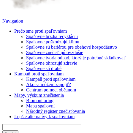
Navigation
Prečo sme proti spaľovniam
Spaľovne brzdia recykláciu
Spaľovne poškodzujú klímu
Spaľovne sú bariérou pre obehové hospodárstvo
Spaľovne znečisťujú ovzdušie
Spaľovne tvoria odpad, ktorý je potrebné skládkovať
Spaľovne ohrozujú zdravie
Spaľovne sú drahé
Kampaň proti spaľovniam
Kampaň proti spaľovniam
Ako sa môžem zapojiť?
Centrum pomoci občanom
Mapy, výskum znečistenia
Biomonitoring
Mapa spaľovní
Národný register znečisťovania
Lepšie alternatívy k spaľovniam