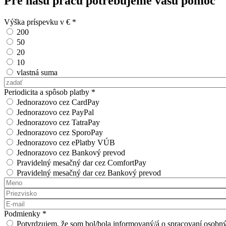
Pre našu prácu potrebujeme vašu pomoc
Výška príspevku v €
*
200
50
20
10
vlastná suma
Vlastná suma
Periodicita a spôsob platby
*
Jednorazovo cez CardPay
Jednorazovo cez PayPal
Jednorazovo cez TatraPay
Jednorazovo cez SporoPay
Jednorazovo cez ePlatby VÚB
Jednorazovo cez Bankový prevod
Pravidelný mesačný dar cez ComfortPay
Pravidelný mesačný dar cez Bankový prevod
Meno
*
Priezvisko
*
E-mail
*
Podmienky
*
Potvrdzujem, že som bol/bola informovaný/á o spracovaní oso