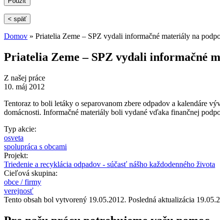
< späť
Domov
» Priatelia Zeme – SPZ vydali informačné materiály na podp
Nachádzate sa tu
Priatelia Zeme – SPZ vydali informačné m
Z našej práce
10. máj 2012
Tentoraz to boli letáky o separovanom zbere odpadov a kalendáre vý
domácnosti. Informačné materiály boli vydané vďaka finančnej podpo
Typ akcie:
osveta
spolupráca s obcami
Projekt:
Triedenie a recyklácia odpadov - súčasť nášho každodenného života
Cieľová skupina:
obce / firmy
verejnosť
Tento obsah bol vytvorený 19.05.2012. Posledná aktualizácia 19.05.