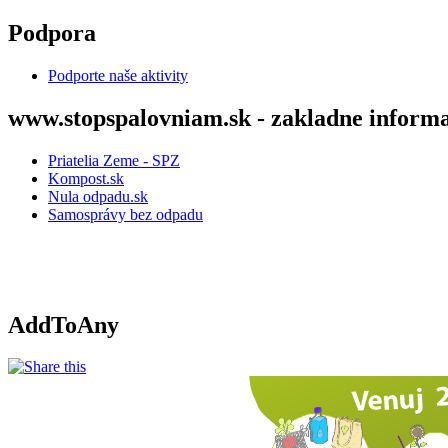
Skočiť na hlavný obsah
Podpora
Podporte naše aktivity
www.stopspalovniam.sk - zakladne informa
Priatelia Zeme - SPZ
Kompost.sk
Nula odpadu.sk
Samosprávy bez odpadu
AddToAny