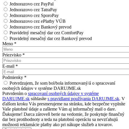
Jednorazovo cez PayPal
Jednorazovo cez TatraPay
Jednorazovo cez SporoPay
Jednorazovo cez ePlatby VÚB
Jednorazovo cez Bankový prevod
Pravidelný mesačný dar cez ComfortPay
Pravidelný mesačný dar cez Bankový prevod
Meno
*
Priezvisko
*
E-mail
*
Podmienky
*
Potvrdzujem, že som bol/bola informovaný/á o spracovaní
osobných údajov v systéme DARUJME.sk
Potvrdením o
spracovaní osobných údajov v systéme
DARUJME.sk
súhlasíte
s pravidlami používania DARUJME.sk
. V
ďalšom kroku Vás presmerujeme na stránku, kde bezpečne vyplníte
Vaše platobné údaje a zašleme Vám aj informačný mail o dare.
Ďakujeme! Darca zároveň berie na vedomie, že poskytuje finančný
dar bez protihodnoty a teda na platobnú operáciu sa nevzťahujú
možnosti reklamácie platby ako pri nákupe služieb a tovarov.