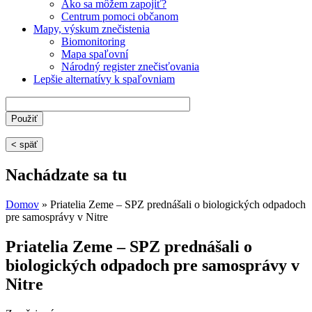
Ako sa môžem zapojiť?
Centrum pomoci občanom
Mapy, výskum znečistenia
Biomonitoring
Mapa spaľovní
Národný register znečisťovania
Lepšie alternatívy k spaľovniam
< späť
Nachádzate sa tu
Domov
» Priatelia Zeme – SPZ prednášali o biologických odpadoch
pre samosprávy v Nitre
Priatelia Zeme – SPZ prednášali o
biologických odpadoch pre samosprávy v
Nitre