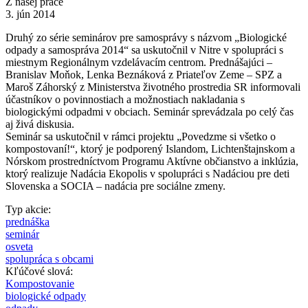
Z našej práce
3. jún 2014
Druhý zo série seminárov pre samosprávy s názvom „Biologické
odpady a samospráva 2014“ sa uskutočnil v Nitre v spolupráci s
miestnym Regionálnym vzdelávacím centrom. Prednášajúci –
Branislav Moňok, Lenka Beznáková z Priateľov Zeme – SPZ a
Maroš Záhorský z Ministerstva životného prostredia SR informovali
účastníkov o povinnostiach a možnostiach nakladania s
biologickými odpadmi v obciach. Seminár sprevádzala po celý čas
aj živá diskusia.
Seminár sa uskutočnil v rámci projektu „Povedzme si všetko o
kompostovaní!“, ktorý je podporený Islandom, Lichtenštajnskom a
Nórskom prostredníctvom Programu Aktívne občianstvo a inklúzia,
ktorý realizuje Nadácia Ekopolis v spolupráci s Nadáciou pre deti
Slovenska a SOCIA – nadácia pre sociálne zmeny.
Typ akcie:
prednáška
seminár
osveta
spolupráca s obcami
Kľúčové slová:
Kompostovanie
biologické odpady