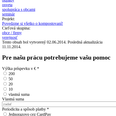
odpady
osveta
spolupráca s obcami
seminár
Projekt:
Povedzme si všetko o kompostovaní!
Cieľová skupina:
obce / firmy
verejnosť
Tento obsah bol vytvorený 02.06.2014. Posledná aktualizácia
11.11.2014.
Pre našu prácu potrebujeme vašu pomoc
Výška príspevku v €
*
200
50
20
10
vlastná suma
Vlastná suma
Periodicita a spôsob platby
*
Jednorazovo cez CardPay