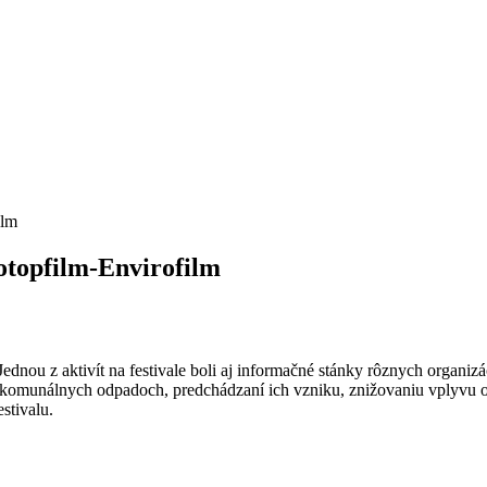
ilm
otopfilm-Envirofilm
Jednou z aktivít na festivale boli aj informačné stánky rôznych organizác
komunálnych odpadoch, predchádzaní ich vzniku, znižovaniu vplyvu od
stivalu.