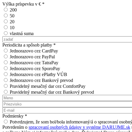
Výška príspevku v €
*
200
50
20
10
vlastná suma
Vlastná suma
Periodicita a spôsob platby
*
Jednorazovo cez CardPay
Jednorazovo cez PayPal
Jednorazovo cez TatraPay
Jednorazovo cez SporoPay
Jednorazovo cez ePlatby VÚB
Jednorazovo cez Bankový prevod
Pravidelný mesačný dar cez ComfortPay
Pravidelný mesačný dar cez Bankový prevod
Meno
*
Priezvisko
*
E-mail
*
Podmienky
*
Potvrdzujem, že som bol/bola informovaný/á o spracovaní oso
Potvrdením o
spracovaní osobných údajov v systéme DARUJME.sk