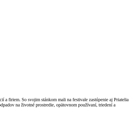
ií a firiem. So svojim stánkom mali na festivale zastúpenie aj Priatelia
padov na životné prostredie, opätovnom používaní, triedení a