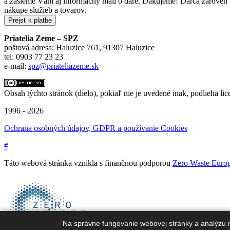
a zašleme Vám aj informačný mail o dare. Ďakujeme! Darca zároveň be
nákupe služieb a tovarov.
Priatelia Zeme – SPZ
poštová adresa: Haluzice 761, 91307 Haluzice
tel: 0903 77 23 23
e-mail:
spz@priateliazeme.sk
Obsah týchto stránok (dielo), pokiaľ nie je uvedené inak, podlieha lic
1996 - 2026
Ochrana osobných údajov, GDPR a používanie Cookies
#
Táto webová stránka vznikla s finančnou podporou
Zero Waste Euro
Na správne fungovanie webovej stránky a analýzu 