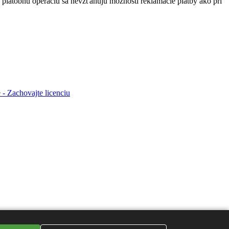
 platobnú operáciu sa nevzťahujú možnosti reklamácie platby ako pri
- Zachovajte licenciu