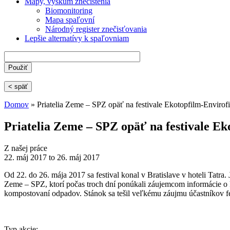
Mapy, výskum znečistenia
Biomonitoring
Mapa spaľovní
Národný register znečisťovania
Lepšie alternatívy k spaľovniam
< späť
Domov
» Priatelia Zeme – SPZ opäť na festivale Ekotopfilm-Envirof
Nachádzate sa tu
Priatelia Zeme – SPZ opäť na festivale Ek
Z našej práce
22. máj 2017
to
26. máj 2017
Od 22. do 26. mája 2017 sa festival konal v Bratislave v hoteli Tatra. 
Zeme – SPZ, ktorí počas troch dní ponúkali záujemcom informácie o 
kompostovaní odpadov. Stánok sa tešil veľkému záujmu účastníkov fe
Typ akcie: