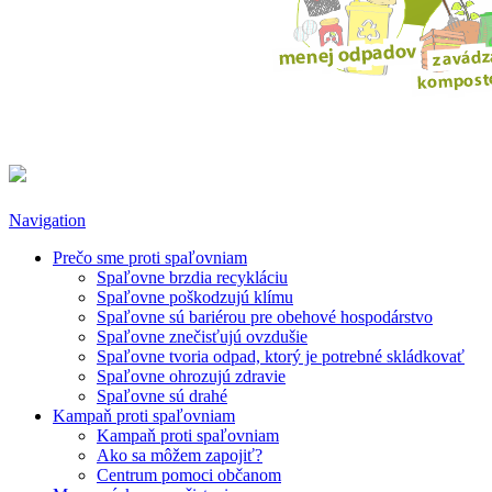
Navigation
Prečo sme proti spaľovniam
Spaľovne brzdia recykláciu
Spaľovne poškodzujú klímu
Spaľovne sú bariérou pre obehové hospodárstvo
Spaľovne znečisťujú ovzdušie
Spaľovne tvoria odpad, ktorý je potrebné skládkovať
Spaľovne ohrozujú zdravie
Spaľovne sú drahé
Kampaň proti spaľovniam
Kampaň proti spaľovniam
Ako sa môžem zapojiť?
Centrum pomoci občanom