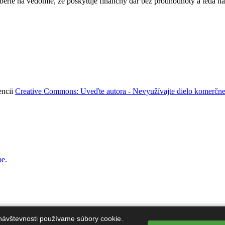
rie na vedomie, že poskytuje finančný dar bez protihodnoty a teda na
encii
Creative Commons: Uveďte autora - Nevyužívajte dielo komerčne 
pe
.
návštevnosti používame súbory cookie.