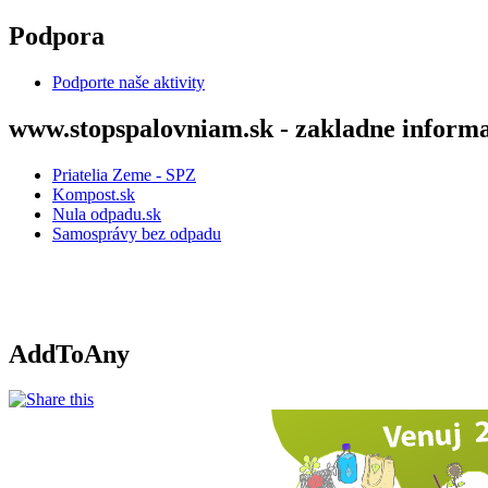
Skočiť na hlavný obsah
Podpora
Podporte naše aktivity
www.stopspalovniam.sk - zakladne informa
Priatelia Zeme - SPZ
Kompost.sk
Nula odpadu.sk
Samosprávy bez odpadu
AddToAny