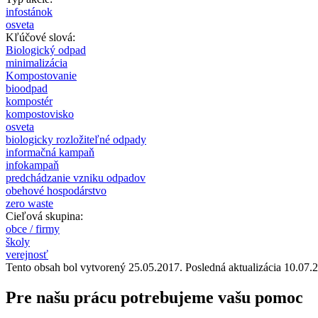
infostánok
osveta
Kľúčové slová:
Biologický odpad
minimalizácia
Kompostovanie
bioodpad
kompostér
kompostovisko
osveta
biologicky rozložiteľné odpady
informačná kampaň
infokampaň
predchádzanie vzniku odpadov
obehové hospodárstvo
zero waste
Cieľová skupina:
obce / firmy
školy
verejnosť
Tento obsah bol vytvorený 25.05.2017. Posledná aktualizácia 10.07.
Pre našu prácu potrebujeme vašu pomoc