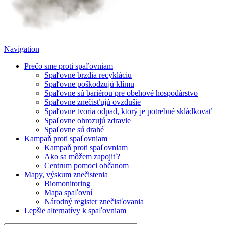
Navigation
Prečo sme proti spaľovniam
Spaľovne brzdia recykláciu
Spaľovne poškodzujú klímu
Spaľovne sú bariérou pre obehové hospodárstvo
Spaľovne znečisťujú ovzdušie
Spaľovne tvoria odpad, ktorý je potrebné skládkovať
Spaľovne ohrozujú zdravie
Spaľovne sú drahé
Kampaň proti spaľovniam
Kampaň proti spaľovniam
Ako sa môžem zapojiť?
Centrum pomoci občanom
Mapy, výskum znečistenia
Biomonitoring
Mapa spaľovní
Národný register znečisťovania
Lepšie alternatívy k spaľovniam