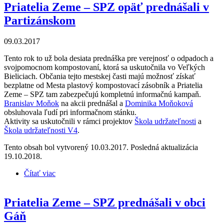
Priatelia Zeme – SPZ opäť prednášali v
Partizánskom
09.03.2017
Tento rok to už bola desiata prednáška pre verejnosť o odpadoch a
svojpomocnom kompostovaní, ktorá sa uskutočnila vo Veľkých
Bieliciach. Občania tejto mestskej časti majú možnosť získať
bezplatne od Mesta plastový kompostovací zásobník a Priatelia
Zeme – SPZ tam zabezpečujú kompletnú informačnú kampaň.
Branislav Moňok
na akcii prednášal a
Dominika Moňoková
obsluhovala ľudí pri informačnom stánku.
Aktivity sa uskutočnili v rámci projektov
Škola udržateľnosti
a
Škola udržateľnosti V4
.
Tento obsah bol vytvorený 10.03.2017. Posledná aktualizácia
19.10.2018.
Čítať viac
o Priatelia Zeme – SPZ opäť prednášali v
Partizánskom
Priatelia Zeme – SPZ prednášali v obci
Gáň