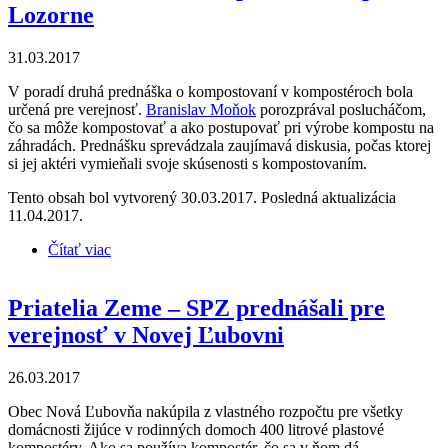
Lozorne
31.03.2017
V poradí druhá prednáška o kompostovaní v kompostéroch bola
určená pre verejnosť.
Branislav Moňok
porozprával poslucháčom,
čo sa môže kompostovať a ako postupovať pri výrobe kompostu na
záhradách. Prednášku sprevádzala zaujímavá diskusia, počas ktorej
si jej aktéri vymieňali svoje skúsenosti s kompostovaním.
Tento obsah bol vytvorený 30.03.2017. Posledná aktualizácia
11.04.2017.
Čítať viac
o Priatelia Zeme – SPZ prednášali opäť v Lozorne
Priatelia Zeme – SPZ prednášali pre
verejnosť v Novej Ľubovni
26.03.2017
Obec Nová Ľubovňa nakúpila z vlastného rozpočtu pre všetky
domácnosti žijúce v rodinných domoch 400 litrové plastové
kompostéry. Ako sa používa kompostér, čo sa v ňom dá