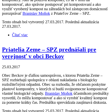
kompostovať, ako správne postupovať pri kompostovaní a ako
využiť vyrobený kompost na záhradách bol zástupcom domácností
porozprávať
Branislav Moňok
z Priateľov Zeme – SPZ.
Tento obsah bol vytvorený 27.03.2017. Posledná aktualizácia
27.03.2017.
Čítať viac
o Priatelia Zeme – SPZ prednášali pre verejnosť v
Novej Ľubovni
Priatelia Zeme – SPZ prednášali pre
verejnosť v obci Beckov
25.03.2017
Obec Beckov je ďalšou samosprávou, s ktorou Priatelia Zeme –
SPZ rozbiehajú spoluprácu v oblasti nakladania s biologicky
rozložiteľnými odpadmi. Obec sa rozhodla, že občanom poskytne
plastové kompostéry, v ktorých si budú svojpomocne kompostovať
vlastné biologické odpady.
Branislav Moňok
účastníkom prednášky
vysvetlil, čo môžu kompostovať a ako si vyrobiť kvalitný kompost
za pomerne krátky čas. Prednášku sprevádzala zaujímavá diskusia.
Tento obsah bol vytvorený 25.03.2017. Posledná aktualizácia