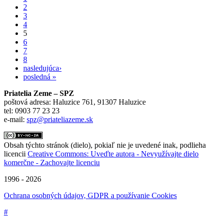
2
3
4
5
6
7
8
nasledujúca›
posledná »
Priatelia Zeme – SPZ
poštová adresa: Haluzice 761, 91307 Haluzice
tel: 0903 77 23 23
e-mail:
spz@priateliazeme.sk
Obsah týchto stránok (dielo), pokiaľ nie je uvedené inak, podlieha
licencii
Creative Commons: Uveďte autora - Nevyužívajte dielo
komerčne - Zachovajte licenciu
1996 - 2026
Ochrana osobných údajov, GDPR a používanie Cookies
#