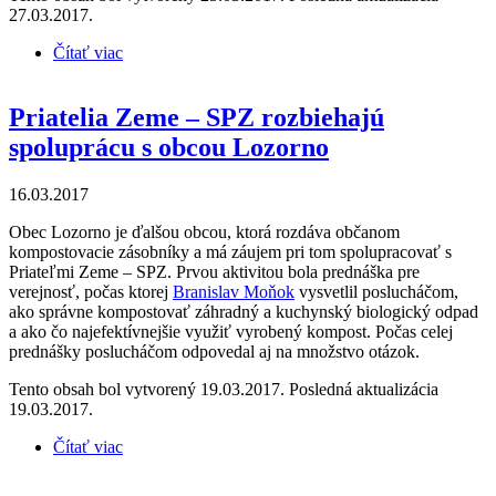
27.03.2017.
Čítať viac
o Priatelia Zeme – SPZ prednášali pre verejnosť v
obci Beckov
Priatelia Zeme – SPZ rozbiehajú
spoluprácu s obcou Lozorno
16.03.2017
Obec Lozorno je ďalšou obcou, ktorá rozdáva občanom
kompostovacie zásobníky a má záujem pri tom spolupracovať s
Priateľmi Zeme – SPZ. Prvou aktivitou bola prednáška pre
verejnosť, počas ktorej
Branislav Moňok
vysvetlil poslucháčom,
ako správne kompostovať záhradný a kuchynský biologický odpad
a ako čo najefektívnejšie využiť vyrobený kompost. Počas celej
prednášky poslucháčom odpovedal aj na množstvo otázok.
Tento obsah bol vytvorený 19.03.2017. Posledná aktualizácia
19.03.2017.
Čítať viac
o Priatelia Zeme – SPZ rozbiehajú spoluprácu s
obcou Lozorno