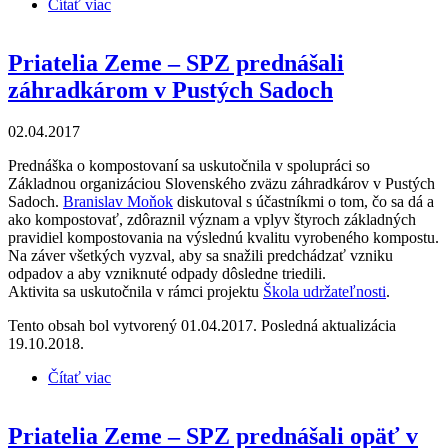
Čítať viac
o Priatelia Zeme – SPZ prednášali pre verejnosť v
Púchove
Priatelia Zeme – SPZ prednášali
záhradkárom v Pustých Sadoch
02.04.2017
Prednáška o kompostovaní sa uskutočnila v spolupráci so
Základnou organizáciou Slovenského zväzu záhradkárov v Pustých
Sadoch.
Branislav Moňok
diskutoval s účastníkmi o tom, čo sa dá a
ako kompostovať, zdôraznil význam a vplyv štyroch základných
pravidiel kompostovania na výslednú kvalitu vyrobeného kompostu.
Na záver všetkých vyzval, aby sa snažili predchádzať vzniku
odpadov a aby vzniknuté odpady dôsledne triedili.
Aktivita sa uskutočnila v rámci projektu
Škola udržateľnosti
.
Tento obsah bol vytvorený 01.04.2017. Posledná aktualizácia
19.10.2018.
Čítať viac
o Priatelia Zeme – SPZ prednášali záhradkárom v
Pustých Sadoch
Priatelia Zeme – SPZ prednášali opäť v