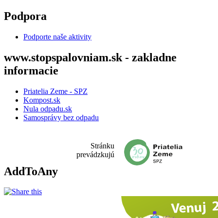
Skočiť na hlavný obsah
Podpora
Podporte naše aktivity
www.stopspalovniam.sk - zakladne
informacie
Priatelia Zeme - SPZ
Kompost.sk
Nula odpadu.sk
Samosprávy bez odpadu
Stránku
prevádzkujú
AddToAny