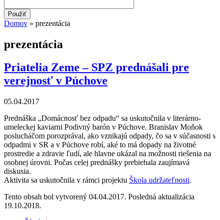
Domov
» prezentácia
Nachádzate sa tu
prezentácia
Priatelia Zeme – SPZ prednášali pre
verejnosť v Púchove
05.04.2017
Prednáška „Domácnosť bez odpadu“ sa uskutočnila v literárno-
umeleckej kaviarni Podivný barón v Púchove. Branislav Moňok
poslucháčom porozprával, ako vznikajú odpady, čo sa v súčasnosti s
odpadmi v SR a v Púchove robí, aké to má dopady na životné
prostredie a zdravie ľudí, ale hlavne ukázal na možnosti riešenia na
osobnej úrovni. Počas celej prednášky prebiehala zaujímavá
diskusia.
Aktivita sa uskutočnila v rámci projektu
Škola udržateľnosti
.
Tento obsah bol vytvorený 04.04.2017. Posledná aktualizácia
19.10.2018.