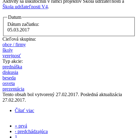
Aktivity sa uskutočnili v rámci projektov Škola udržateľnosti a
Škola udržateľnosti V4
.
Datum
Dátum začiatku:
05.03.2017
Cieľová skupina:
obce / firmy
školy
verejnosť
Typ akcie:
prednáška
diskusia
beseda
osveta
prezentácia
Tento obsah bol vytvorený 27.02.2017. Posledná aktualizácia
27.02.2017.
Čítať viac
o Prednáška - Využitie biologických odpadov na
záhradách
« prvá
Stránky
‹ predchádzajúca
1