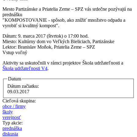
Mesto Partizánske a Priatelia Zeme – SPZ vás srdečne pozývajú na
prednášku
"KOMPOSTOVANIE - spôsob, ako znížiť množstvo odpadu a
vyrobiť si kvalitný kompost".
Dátum: 9. marca 2017 (štvrtok) o 17:00 hod.
Miesto: Kultúrny dom vo Veľkých Bieliciach, Partizánske
Lektor: Branislav Moňok, Priatelia Zeme – SPZ
Vstup voľný
Aktivity sa uskutočnili v rámci projektov Škola udržateľnosti a
Škola udržateľnosti V4
.
Datum
Dátum začiatku:
09.03.2017
Cieľová skupina:
obce / firmy
školy
verejnosť
Typ akcie:
prednáška
diskusia