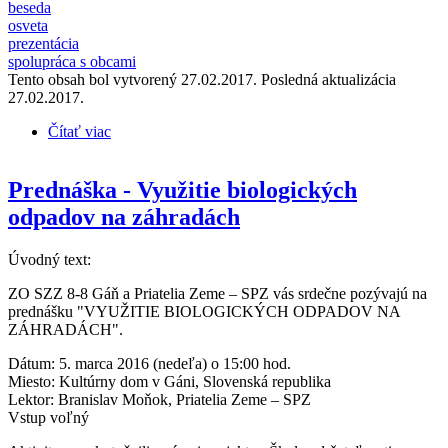
beseda
osveta
prezentácia
spolupráca s obcami
Tento obsah bol vytvorený 27.02.2017. Posledná aktualizácia
27.02.2017.
Čítať viac
o Prednáška - Kompostovanie - spôsob, ako
množstvo odpadu a vyrobiť si kvalitný kompost
Prednáška - Využitie biologických
odpadov na záhradách
Úvodný text:
ZO SZZ 8-8 Gáň a Priatelia Zeme – SPZ vás srdečne pozývajú na
prednášku "VYUŽITIE BIOLOGICKÝCH ODPADOV NA
ZÁHRADÁCH".
Dátum: 5. marca 2016 (nedeľa) o 15:00 hod.
Miesto: Kultúrny dom v Gáni, Slovenská republika
Lektor: Branislav Moňok, Priatelia Zeme – SPZ
Vstup voľný