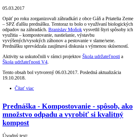
05.03.2017
Opäť po roku zorganizovali záhradkári z obce Gáň a Priatelia Zeme
– SPZ ďalšiu prednášku. Tentoraz to bolo o využívaní biologických
odpadov na záhradách.
Branislav Moňok
vysvetlil štyri spôsoby ich
využitia – kompostovanie, nastielanie, výstavbu
vyvýšených/vysokých záhonov a pestovanie v slame/sene.
Prednášku sprevádzala zaujímavá diskusia s výmenou skúseností.
Aktivity sa uskutočnili v rámci projektov
Škola udržateľnosti
a
Škola udržateľnosti V4
.
Tento obsah bol vytvorený 06.03.2017. Posledná aktualizácia
19.10.2018.
Čítať viac
o Priatelia Zeme – SPZ prednášali v obci Gáň
Prednáška - Kompostovanie - spôsob, ako
množstvo odpadu a vyrobiť si kvalitný
kompost
Úvodný text: