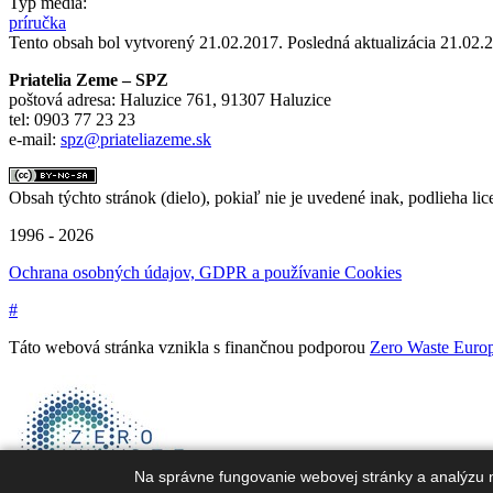
Typ média:
príručka
Tento obsah bol vytvorený 21.02.2017. Posledná aktualizácia 21.02.
Priatelia Zeme – SPZ
poštová adresa: Haluzice 761, 91307 Haluzice
tel: 0903 77 23 23
e-mail:
spz@priateliazeme.sk
Obsah týchto stránok (dielo), pokiaľ nie je uvedené inak, podlieha lic
1996 - 2026
Ochrana osobných údajov, GDPR a používanie Cookies
#
Táto webová stránka vznikla s finančnou podporou
Zero Waste Euro
Na správne fungovanie webovej stránky a analýzu 