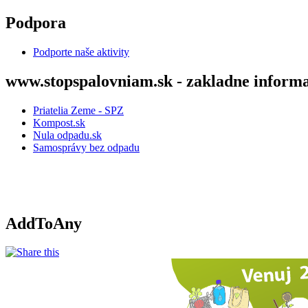
Skočiť na hlavný obsah
Podpora
Podporte naše aktivity
www.stopspalovniam.sk - zakladne informa
Priatelia Zeme - SPZ
Kompost.sk
Nula odpadu.sk
Samosprávy bez odpadu
AddToAny