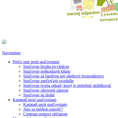
Navigation
Prečo sme proti spaľovniam
Spaľovne brzdia recykláciu
Spaľovne poškodzujú klímu
Spaľovne sú bariérou pre obehové hospodárstvo
Spaľovne znečisťujú ovzdušie
Spaľovne tvoria odpad, ktorý je potrebné skládkovať
Spaľovne ohrozujú zdravie
Spaľovne sú drahé
Kampaň proti spaľovniam
Kampaň proti spaľovniam
Ako sa môžem zapojiť?
Centrum pomoci občanom