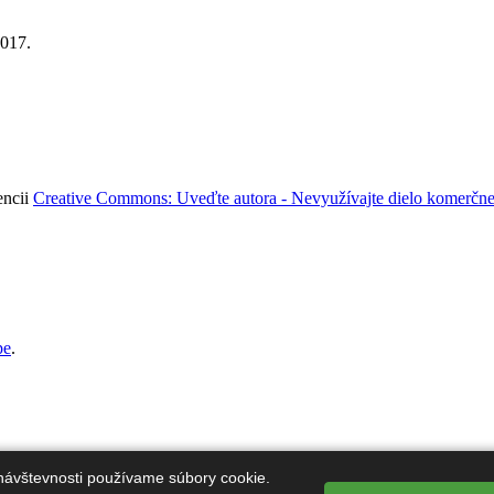
2017.
encii
Creative Commons: Uveďte autora - Nevyužívajte dielo komerčne 
pe
.
návštevnosti používame súbory cookie.