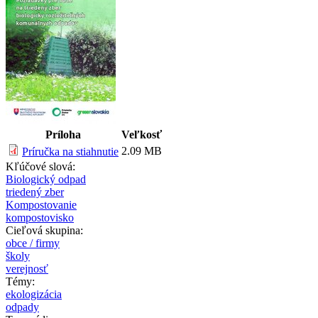
Príloha
Veľkosť
2.09 MB
Príručka na stiahnutie
Kľúčové slová:
Biologický odpad
triedený zber
Kompostovanie
kompostovisko
Cieľová skupina:
obce / firmy
školy
verejnosť
Témy:
ekologizácia
odpady