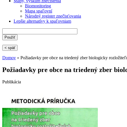
Mapy, výskum znečistenia
Biomonitoring
Mapa spaľovní
Národný register znečisťovania
Lepšie alternatívy k spaľovniam
< späť
Domov
» Požiadavky pre obce na triedený zber biologicky rozložit
Nachádzate sa tu
Požiadavky pre obce na triedený zber bio
Publikácia