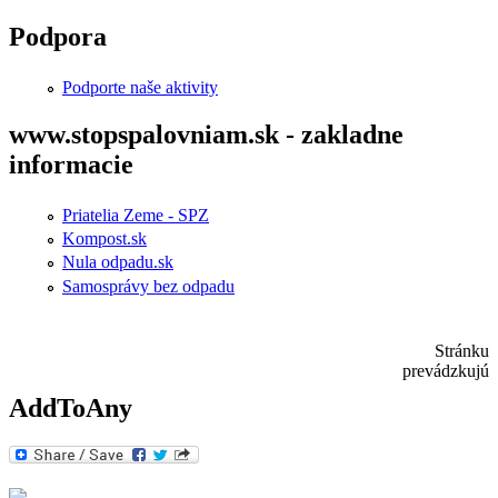
Skočiť na hlavný obsah
Podpora
Podporte naše aktivity
www.stopspalovniam.sk - zakladne
informacie
Priatelia Zeme - SPZ
Kompost.sk
Nula odpadu.sk
Samosprávy bez odpadu
Stránku
prevádzkujú
AddToAny