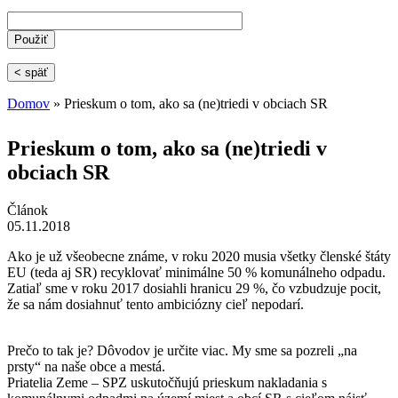
< späť
Domov
» Prieskum o tom, ako sa (ne)triedi v obciach SR
Nachádzate sa tu
Prieskum o tom, ako sa (ne)triedi v
obciach SR
Článok
05.11.2018
Ako je už všeobecne známe, v roku 2020 musia všetky členské štáty
EU (teda aj SR) recyklovať minimálne 50 % komunálneho odpadu.
Zatiaľ sme v roku 2017 dosiahli hranicu 29 %, čo vzbudzuje pocit,
že sa nám dosiahnuť tento ambiciózny cieľ nepodarí.
Prečo to tak je? Dôvodov je určite viac. My sme sa pozreli „na
prsty“ na naše obce a mestá.
Priatelia Zeme – SPZ uskutočňujú prieskum nakladania s