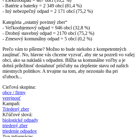
- Elektroodpad = 467 obcí (16,2 %)
- Batérie a baterky = 2 349 obcí (81,4 %)
- Iný nebezpečný odpad = 2 171 obcí (75,2 %)
Kategória „ostatný povinný zber“
- Veľkoobjemový odpad = 946 obcí (32,8 %)
- Drobný stavebný odpad = 2170 obcí (75,2 %)
- Zmesový komunálny odpad = 5 obcí (0,2 %)
Prečo vám to píšeme? Možno to bude niekoho z kompetentných
zaujímať. No, hlavne vás chceme vyzvať, aby ste sa pozreli vo vašej
obci, ako sa nakladá s odpadmi. Blížia sa komunálne voľby a je
dobrá príležitosť dosiahnuť prísľuby na zlepšenie stavu od našich
miestnych politikov. A trvajme na tom, aby nezostalo iba pri
sľuboch...
Cieľová skupina:
obce / firmy
verejnosť
Kampaň:
Triedený zber
Kľúčové slová:
biologické odpady
triedený zber
triedenie odpadov
Typ informácie: