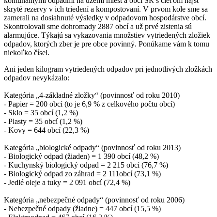
komunálnymi odpadmi na území miest a obcí SR s cieľom nájsť
skryté rezervy v ich triedení a kompostovaní. V prvom kole sme sa
zamerali na dosiahnuté výsledky v odpadovom hospodárstve obcí.
Skontrolovali sme dohromady 2887 obcí a už prvé zistenia sú
alarmujúce. Týkajú sa vykazovania množstiev vytriedených zložiek
odpadov, ktorých zber je pre obce povinný. Ponúkame vám k tomu
niekoľko čísel.
Ani jeden kilogram vytriedených odpadov pri jednotlivých zložkách
odpadov nevykázalo:
Kategória „4-základné zložky“ (povinnosť od roku 2010)
- Papier = 200 obcí (to je 6,9 % z celkového počtu obcí)
- Sklo = 35 obcí (1,2 %)
- Plasty = 35 obcí (1,2 %)
- Kovy = 644 obcí (22,3 %)
Kategória „biologické odpady“ (povinnosť od roku 2013)
- Biologický odpad (žiaden) = 1 390 obcí (48,2 %)
- Kuchynský biologický odpad = 2 215 obcí (76,7 %)
- Biologický odpad zo záhrad = 2 111obcí (73,1 %)
- Jedlé oleje a tuky = 2 091 obcí (72,4 %)
Kategória „nebezpečné odpady“ (povinnosť od roku 2006)
- Nebezpečné odpady (žiadne) = 447 obcí (15,5 %)