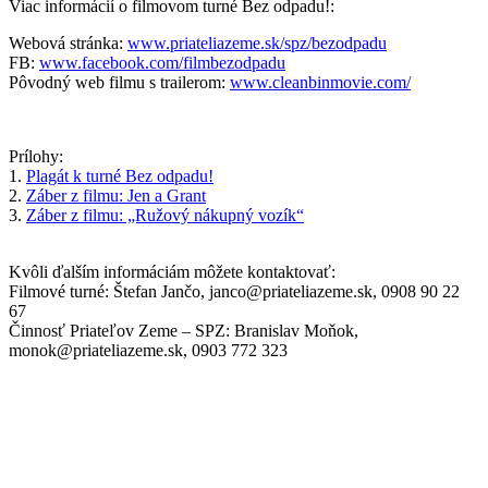
Viac informácií o filmovom turné Bez odpadu!:
Webová stránka:
www.priateliazeme.sk/spz/bezodpadu
FB:
www.facebook.com/filmbezodpadu
Pôvodný web filmu s trailerom:
www.cleanbinmovie.com/
Prílohy:
1.
Plagát k turné Bez odpadu!
2.
Záber z filmu: Jen a Grant
3.
Záber z filmu: „Ružový nákupný vozík“
Kvôli ďalším informáciám môžete kontaktovať:
Filmové turné: Štefan Jančo, janco@priateliazeme.sk, 0908 90 22
67
Činnosť Priateľov Zeme – SPZ: Branislav Moňok,
monok@priateliazeme.sk, 0903 772 323