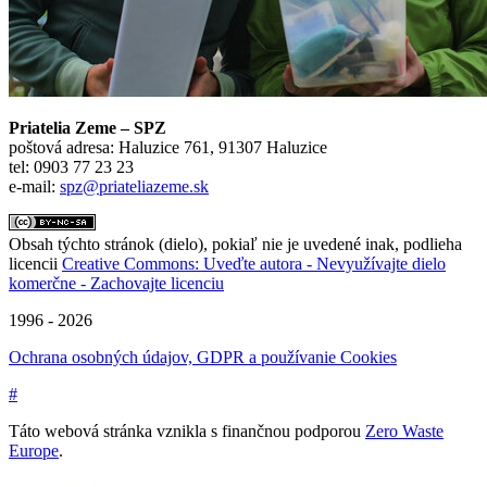
Priatelia Zeme – SPZ
poštová adresa: Haluzice 761, 91307 Haluzice
tel: 0903 77 23 23
e-mail:
spz@priateliazeme.sk
Obsah týchto stránok (dielo), pokiaľ nie je uvedené inak, podlieha
licencii
Creative Commons: Uveďte autora - Nevyužívajte dielo
komerčne - Zachovajte licenciu
1996 - 2026
Ochrana osobných údajov, GDPR a používanie Cookies
#
Táto webová stránka vznikla s finančnou podporou
Zero Waste
Europe
.