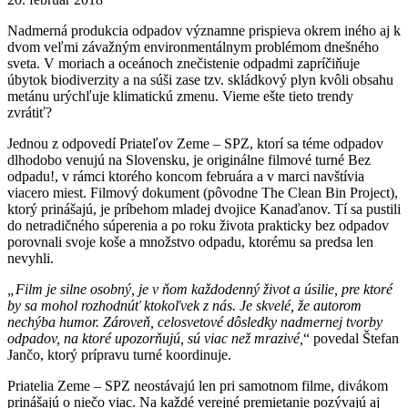
Nadmerná produkcia odpadov významne prispieva okrem iného aj k
dvom veľmi závažným environmentálnym problémom dnešného
sveta. V moriach a oceánoch znečistenie odpadmi zapríčiňuje
úbytok biodiverzity a na súši zase tzv. skládkový plyn kvôli obsahu
metánu urýchľuje klimatickú zmenu. Vieme ešte tieto trendy
zvrátiť?
Jednou z odpovedí Priateľov Zeme – SPZ, ktorí sa téme odpadov
dlhodobo venujú na Slovensku, je originálne filmové turné Bez
odpadu!, v rámci ktorého koncom februára a v marci navštívia
viacero miest. Filmový dokument (pôvodne The Clean Bin Project),
ktorý prinášajú, je príbehom mladej dvojice Kanaďanov. Tí sa pustili
do netradičného súperenia a po roku života prakticky bez odpadov
porovnali svoje koše a množstvo odpadu, ktorému sa predsa len
nevyhli.
„Film je silne osobný, je v ňom každodenný život a úsilie, pre ktoré
by sa mohol rozhodnúť ktokoľvek z nás. Je skvelé, že autorom
nechýba humor. Zároveň, celosvetové dôsledky nadmernej tvorby
odpadov, na ktoré upozorňujú, sú viac než mrazivé,
“ povedal Štefan
Jančo, ktorý prípravu turné koordinuje.
Priatelia Zeme – SPZ neostávajú len pri samotnom filme, divákom
prinášajú o niečo viac. Na každé verejné premietanie pozývajú aj