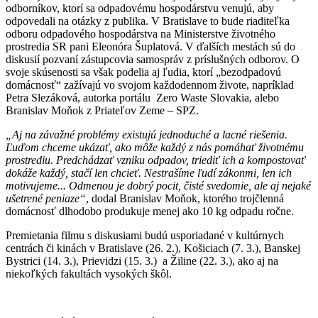
odborníkov, ktorí sa odpadovému hospodárstvu venujú, aby
odpovedali na otázky z publika. V Bratislave to bude riaditeľka
odboru odpadového hospodárstva na Ministerstve životného
prostredia SR pani Eleonóra Šuplatová. V ďalších mestách sú do
diskusií pozvaní zástupcovia samospráv z príslušných odborov. O
svoje skúsenosti sa však podelia aj ľudia, ktorí „bezodpadovú
domácnosť“ zažívajú vo svojom každodennom živote, napríklad
Petra Slezáková, autorka portálu Zero Waste Slovakia, alebo
Branislav Moňok z Priateľov Zeme – SPZ.
„Aj na závažné problémy existujú jednoduché a lacné riešenia.
Ľuďom chceme ukázať, ako môže každý z nás pomáhať životnému
prostrediu. Predchádzať vzniku odpadov, triediť ich a kompostovať
dokáže každý, stačí len chcieť. Nestrašíme ľudí zákonmi, len ich
motivujeme... Odmenou je dobrý pocit, čisté svedomie, ale aj nejaké
ušetrené peniaze“
, dodal Branislav Moňok, ktorého trojčlenná
domácnosť dlhodobo produkuje menej ako 10 kg odpadu ročne.
Premietania filmu s diskusiami budú usporiadané v kultúrnych
centrách či kinách v Bratislave (26. 2.), Košiciach (7. 3.), Banskej
Bystrici (14. 3.), Prievidzi (15. 3.) a Žiline (22. 3.), ako aj na
niekoľkých fakultách vysokých škôl.