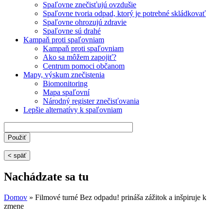
Spaľovne znečisťujú ovzdušie
Spaľovne tvoria odpad, ktorý je potrebné skládkovať
Spaľovne ohrozujú zdravie
Spaľovne sú drahé
Kampaň proti spaľovniam
Kampaň proti spaľovniam
Ako sa môžem zapojiť?
Centrum pomoci občanom
Mapy, výskum znečistenia
Biomonitoring
Mapa spaľovní
Národný register znečisťovania
Lepšie alternatívy k spaľovniam
< späť
Nachádzate sa tu
Domov
» Filmové turné Bez odpadu! prináša zážitok a inšpiruje k
zmene