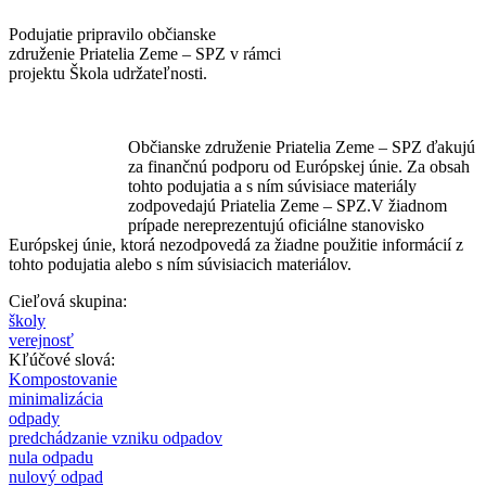
Podujatie pripravilo občianske
združenie Priatelia Zeme – SPZ v rámci
projektu Škola udržateľnosti.
Občianske združenie Priatelia Zeme – SPZ ďakujú
za finančnú podporu od Európskej únie. Za obsah
tohto podujatia a s ním súvisiace materiály
zodpovedajú Priatelia Zeme – SPZ.V žiadnom
prípade nereprezentujú oficiálne stanovisko
Európskej únie, ktorá nezodpovedá za žiadne použitie informácií z
tohto podujatia alebo s ním súvisiacich materiálov.
Cieľová skupina:
školy
verejnosť
Kľúčové slová:
Kompostovanie
minimalizácia
odpady
predchádzanie vzniku odpadov
nula odpadu
nulový odpad