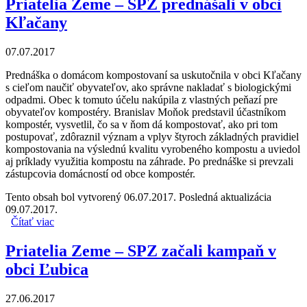
Priatelia Zeme – SPZ prednášali v obci
Kľačany
07.07.2017
Prednáška o domácom kompostovaní sa uskutočnila v obci Kľačany
s cieľom naučiť obyvateľov, ako správne nakladať s biologickými
odpadmi. Obec k tomuto účelu nakúpila z vlastných peňazí pre
obyvateľov kompostéry. Branislav Moňok predstavil účastníkom
kompostér, vysvetlil, čo sa v ňom dá kompostovať, ako pri tom
postupovať, zdôraznil význam a vplyv štyroch základných pravidiel
kompostovania na výslednú kvalitu vyrobeného kompostu a uviedol
aj príklady využitia kompostu na záhrade. Po prednáške si prevzali
zástupcovia domácností od obce kompostér.
Tento obsah bol vytvorený 06.07.2017. Posledná aktualizácia
09.07.2017.
Čítať viac
o Priatelia Zeme – SPZ prednášali v obci Kľačany
Priatelia Zeme – SPZ začali kampaň v
obci Ľubica
27.06.2017