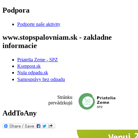
Skočiť na hlavný obsah
Podpora
Podporte naše aktivity
www.stopspalovniam.sk - zakladne
informacie
Priatelia Zeme - SPZ
Kompost.sk
Nula odpadu.sk
Samosprávy bez odpadu
Stránku
prevádzkujú
AddToAny