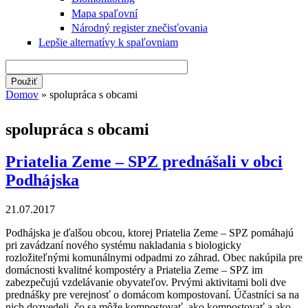
Mapa spaľovní
Národný register znečisťovania
Lepšie alternatívy k spaľovniam
Domov
» spolupráca s obcami
Nachádzate sa tu
spolupráca s obcami
Priatelia Zeme – SPZ prednášali v obci
Podhájska
21.07.2017
Podhájska je ďalšou obcou, ktorej Priatelia Zeme – SPZ pomáhajú
pri zavádzaní nového systému nakladania s biologicky
rozložiteľnými komunálnymi odpadmi zo záhrad. Obec nakúpila pre
domácnosti kvalitné kompostéry a Priatelia Zeme – SPZ im
zabezpečujú vzdelávanie obyvateľov. Prvými aktivitami boli dve
prednášky pre verejnosť o domácom kompostovaní. Účastníci sa na
nich dozvedeli, čo sa môže kompostovať, ako kompostovať a ako