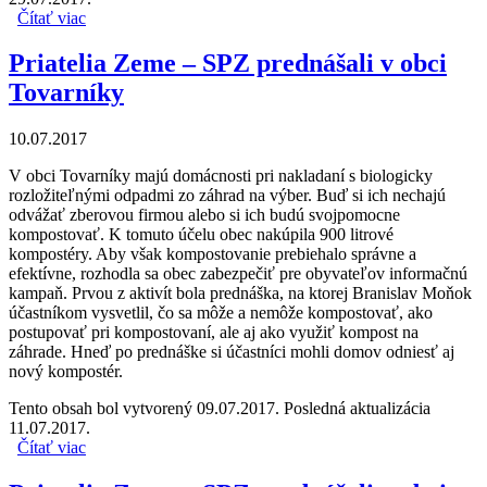
Čítať viac
o Priatelia Zeme – SPZ poskytli svojho experta pre
Bratislavu – Nové Mesto
Priatelia Zeme – SPZ prednášali v obci
Tovarníky
10.07.2017
V obci Tovarníky majú domácnosti pri nakladaní s biologicky
rozložiteľnými odpadmi zo záhrad na výber. Buď si ich nechajú
odvážať zberovou firmou alebo si ich budú svojpomocne
kompostovať. K tomuto účelu obec nakúpila 900 litrové
kompostéry. Aby však kompostovanie prebiehalo správne a
efektívne, rozhodla sa obec zabezpečiť pre obyvateľov informačnú
kampaň. Prvou z aktivít bola prednáška, na ktorej Branislav Moňok
účastníkom vysvetlil, čo sa môže a nemôže kompostovať, ako
postupovať pri kompostovaní, ale aj ako využiť kompost na
záhrade. Hneď po prednáške si účastníci mohli domov odniesť aj
nový kompostér.
Tento obsah bol vytvorený 09.07.2017. Posledná aktualizácia
11.07.2017.
Čítať viac
o Priatelia Zeme – SPZ prednášali v obci Tovarníky