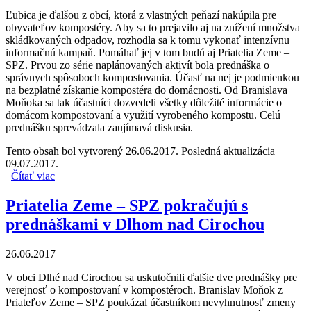
Ľubica je ďalšou z obcí, ktorá z vlastných peňazí nakúpila pre
obyvateľov kompostéry. Aby sa to prejavilo aj na znížení množstva
skládkovaných odpadov, rozhodla sa k tomu vykonať intenzívnu
informačnú kampaň. Pomáhať jej v tom budú aj Priatelia Zeme –
SPZ. Prvou zo série naplánovaných aktivít bola prednáška o
správnych spôsoboch kompostovania. Účasť na nej je podmienkou
na bezplatné získanie kompostéra do domácnosti. Od Branislava
Moňoka sa tak účastníci dozvedeli všetky dôležité informácie o
domácom kompostovaní a využití vyrobeného kompostu. Celú
prednášku sprevádzala zaujímavá diskusia.
Tento obsah bol vytvorený 26.06.2017. Posledná aktualizácia
09.07.2017.
Čítať viac
o Priatelia Zeme – SPZ začali kampaň v obci Ľubica
Priatelia Zeme – SPZ pokračujú s
prednáškami v Dlhom nad Cirochou
26.06.2017
V obci Dlhé nad Cirochou sa uskutočnili ďalšie dve prednášky pre
verejnosť o kompostovaní v kompostéroch. Branislav Moňok z
Priateľov Zeme – SPZ poukázal účastníkom nevyhnutnosť zmeny