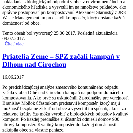
nakladania s biologickými odpadmi v obci z environmentálneho a
ekonomického hľadiska a vysvetlil im na množstve príkladov, ako
správne postupovať pri kompostovaní. Alexander Starinský z JRK
Waste Management im predstavil kompostér, ktorý dostane každá
domácnosť od obce.
Tento obsah bol vytvorený 25.06.2017. Posledná aktualizácia
09.07.2017.
Čítať viac
o Priatelia Zeme – SPZ pokračujú s prednáškami v Dlhom
nad Cirochou
Priatelia Zeme – SPZ začali kampaň v
Dlhom nad Cirochou
16.06.2017
Po predchádzajúcej analýze zmesového komunálneho odpadu
začala v obci Dlhé nad Cirochou kampaň na podporu domáceho
kompostovania. Ako prvé sa uskutočnili 2 prednášky pre verejnosť.
Branislav Moňok účastníkom predstavil kompostér, ktorý majú
možnosť bezplatne získať od obce a vysvetlil im spôsob, ako si za
relatívne krátky čas môžu vyrobiť z biologických odpadov kvalitný
kompost. Po každej prednáške si účastníci odniesli domov 900
litrový kompostér. Kvalitný kompostér do každej domácnosti
zakúpila obec za vlastné peniaze.