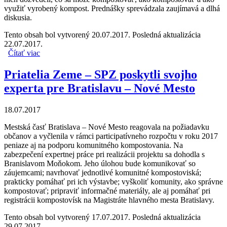
využiť vyrobený kompost. Prednášky sprevádzala zaujímavá a dlhá
diskusia.
Tento obsah bol vytvorený 20.07.2017. Posledná aktualizácia
22.07.2017.
Čítať viac
o Priatelia Zeme – SPZ prednášali v obci Podhájska
Priatelia Zeme – SPZ poskytli svojho
experta pre Bratislavu – Nové Mesto
18.07.2017
Mestská časť Bratislava – Nové Mesto reagovala na požiadavku
občanov a vyčlenila v rámci participatívneho rozpočtu v roku 2017
peniaze aj na podporu komunitného kompostovania. Na
zabezpečení expertnej práce pri realizácii projektu sa dohodla s
Branislavom Moňokom. Jeho úlohou bude komunikovať so
záujemcami; navrhovať jednotlivé komunitné kompostoviská;
prakticky pomáhať pri ich výstavbe; vyškoliť komunity, ako správne
kompostovať; pripraviť informačné materiály, ale aj pomáhať pri
registrácii kompostovísk na Magistráte hlavného mesta Bratislavy.
Tento obsah bol vytvorený 17.07.2017. Posledná aktualizácia
29.07.2017.