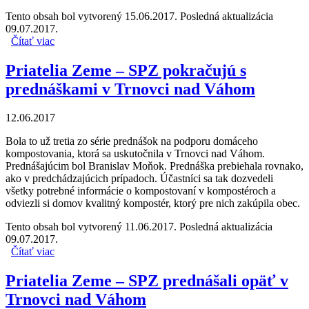
Tento obsah bol vytvorený 15.06.2017. Posledná aktualizácia
09.07.2017.
Čítať viac
o Priatelia Zeme – SPZ začali kampaň v Dlhom nad
Cirochou
Priatelia Zeme – SPZ pokračujú s
prednáškami v Trnovci nad Váhom
12.06.2017
Bola to už tretia zo série prednášok na podporu domáceho
kompostovania, ktorá sa uskutočnila v Trnovci nad Váhom.
Prednášajúcim bol Branislav Moňok. Prednáška prebiehala rovnako,
ako v predchádzajúcich prípadoch. Účastníci sa tak dozvedeli
všetky potrebné informácie o kompostovaní v kompostéroch a
odviezli si domov kvalitný kompostér, ktorý pre nich zakúpila obec.
Tento obsah bol vytvorený 11.06.2017. Posledná aktualizácia
09.07.2017.
Čítať viac
o Priatelia Zeme – SPZ pokračujú s prednáškami v
Trnovci nad Váhom
Priatelia Zeme – SPZ prednášali opäť v
Trnovci nad Váhom