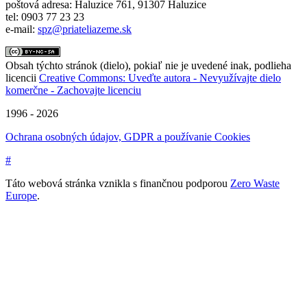
poštová adresa: Haluzice 761, 91307 Haluzice
tel: 0903 77 23 23
e-mail:
spz@priateliazeme.sk
Obsah týchto stránok (dielo), pokiaľ nie je uvedené inak, podlieha
licencii
Creative Commons: Uveďte autora - Nevyužívajte dielo
komerčne - Zachovajte licenciu
1996 - 2026
Ochrana osobných údajov, GDPR a používanie Cookies
#
Táto webová stránka vznikla s finančnou podporou
Zero Waste
Europe
.