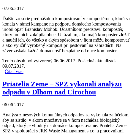
07.06.2017
Ďalšiu zo série prednášok o kompostovaní v kompostéroch, ktorá sa
konala v rámci kampane na podporu domáceho kompostovania
urobil opäť Branislav Moňok. Účastníkom predstavil kompostér,
ktorý pre nich zakúpila obec. Ukázal im, ako majú kompostér zložiť
a naučil ich, čo všetko a akým spôsobom v ňom môžu kompostovať
a ako využiť vyrobený kompost pri pestovaní na záhradách. Na
záver získala každá domácnosť bezplatne od obce kompostér.
Tento obsah bol vytvorený 06.06.2017. Posledná aktualizácia
09.07.2017.
Čítať viac
o Priatelia Zeme – SPZ prednášali opäť v Trnovci nad
Váhom
Priatelia Zeme – SPZ vykonali analýzu
odpadu v Dlhom nad Cirochou
06.06.2017
Analýza zmesových komunálnych odpadov sa vykonala za účelom,
aby sa zistilo, v akom množstve sa v ňom nachádza biologický
odpad, ktorý je vhodný na domáce kompostovanie. Priatelia Zeme –
SPZ v spolupráci s JRK Waste Managament s.r.o. a pracovníkmi