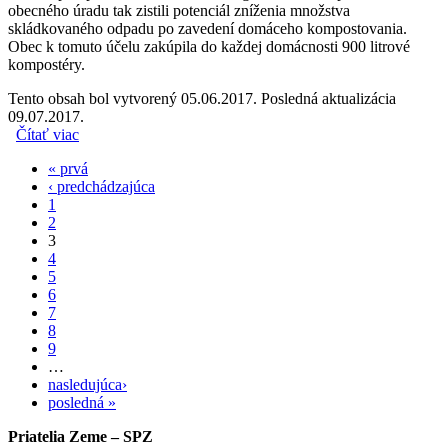
obecného úradu tak zistili potenciál zníženia množstva
skládkovaného odpadu po zavedení domáceho kompostovania.
Obec k tomuto účelu zakúpila do každej domácnosti 900 litrové
kompostéry.
Tento obsah bol vytvorený 05.06.2017. Posledná aktualizácia
09.07.2017.
Čítať viac
o Priatelia Zeme – SPZ vykonali analýzu odpadu v
Dlhom nad Cirochou
« prvá
Stránky
‹ predchádzajúca
1
2
3
4
5
6
7
8
9
…
nasledujúca›
posledná »
Priatelia Zeme – SPZ