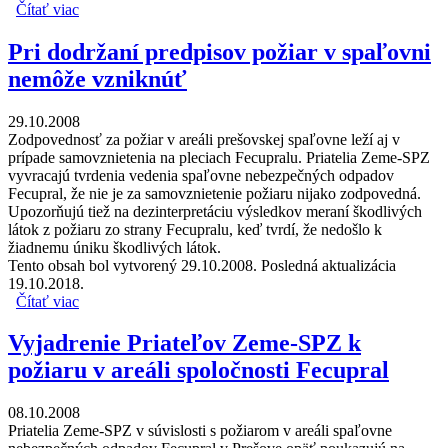
Čítať viac
o Problémová prešovská spaľovňa nebezpečného odpadu
chce povolenie na rozšírenie v čase dovoleniek
Pri dodržaní predpisov požiar v spaľovni
nemôže vzniknúť
29.10.2008
Zodpovednosť za požiar v areáli prešovskej spaľovne leží aj v
prípade samovznietenia na pleciach Fecupralu. Priatelia Zeme-SPZ
vyvracajú tvrdenia vedenia spaľovne nebezpečných odpadov
Fecupral, že nie je za samovznietenie požiaru nijako zodpovedná.
Upozorňujú tiež na dezinterpretáciu výsledkov meraní škodlivých
látok z požiaru zo strany Fecupralu, keď tvrdí, že nedošlo k
žiadnemu úniku škodlivých látok.
Tento obsah bol vytvorený 29.10.2008. Posledná aktualizácia
19.10.2018.
Čítať viac
o Pri dodržaní predpisov požiar v spaľovni nemôže
vzniknúť
Vyjadrenie Priateľov Zeme-SPZ k
požiaru v areáli spoločnosti Fecupral
08.10.2008
Priatelia Zeme-SPZ v súvislosti s požiarom v areáli spaľovne