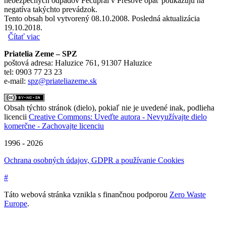
nebezpečných odpadov Fecupral v Prešove opäť poukazujú na
negatíva takýchto prevádzok.
Tento obsah bol vytvorený 08.10.2008. Posledná aktualizácia
19.10.2018.
Čítať viac
o Vyjadrenie Priateľov Zeme-SPZ k požiaru v areáli
spoločnosti Fecupral
Priatelia Zeme – SPZ
poštová adresa: Haluzice 761, 91307 Haluzice
tel: 0903 77 23 23
e-mail:
spz@priateliazeme.sk
Obsah týchto stránok (dielo), pokiaľ nie je uvedené inak, podlieha
licencii
Creative Commons: Uveďte autora - Nevyužívajte dielo
komerčne - Zachovajte licenciu
1996 - 2026
Ochrana osobných údajov, GDPR a používanie Cookies
#
Táto webová stránka vznikla s finančnou podporou
Zero Waste
Europe
.