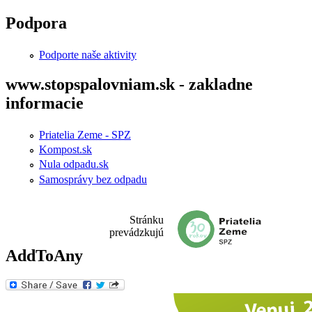
Skočiť na hlavný obsah
Podpora
Podporte naše aktivity
www.stopspalovniam.sk - zakladne
informacie
Priatelia Zeme - SPZ
Kompost.sk
Nula odpadu.sk
Samosprávy bez odpadu
Stránku
prevádzkujú
AddToAny