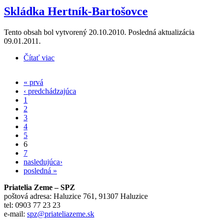
Skládka Hertník-Bartošovce
Tento obsah bol vytvorený 20.10.2010. Posledná aktualizácia
09.01.2011.
Čítať viac
o Skládka Hertník-Bartošovce
« prvá
Stránky
‹ predchádzajúca
1
2
3
4
5
6
7
nasledujúca›
posledná »
Priatelia Zeme – SPZ
poštová adresa: Haluzice 761, 91307 Haluzice
tel: 0903 77 23 23
e-mail:
spz@priateliazeme.sk