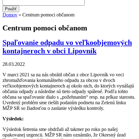
Domov
» Centrum pomoci občanom
Nachádzate sa tu
Centrum pomoci občanom
Spaľovanie odpadu vo veľkoobjemových
kontajneroch v obci Lipovník
28.03.2022
V marci 2021 sa na nás obrátil občan z obce Lipovník vo veci
zhromažďovania komunálneho odpadu za obcou v dvoch
veľkoobjemových kontajneroch aj okolo nich, do ktorých vynášajú
občania odpady a následne sú tieto odpady spálené. Podľa tohto
občana sa spaľovanie dialo s „požehnaním“ resp. na príkaz starostu.
Uvedený problém sme riešili podaním podnetu na Zelenú linku
MŽP SR so žiadosťou o zaslanie výsledku kontroly.
Výsledok:
Výsledok šetrenia sme obdržali až takmer po roku po našej
opakovanej urgencii. MŽP SR nám oznámilo, že Okresný úrad