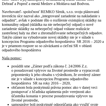
Debraď a Poproč a mestá Medzev a Moldava nad Bodvou.
Navrhovateľ- spoločnosť REMKO Sírnik, s.r.o. svoju plánovanú
investíciu síce nazval ako „integrované zariadenie na nakladanie s
odpadmi“, avšak v podstate išlo o rozšírenie existujúcej skládky na
komunálny odpad (skládka na nie nebezpečný odpad) o nové
zariadenie skládky na nebezpečný odpad vrátane realizácie
zastrešenej haly na zber a zhromažďovanie nebezpečných odpadov.
Takýto zámer na vybudovanie novej skládky nie je v súlade s
koncepciou Programu odpadového hospodárstva SR 2016 – 2020 a
je v priamom rozpore so so záväzkami a cieľmi SR v oblasti
odpadového hospodárstva
Naša pomoc:
posúdili sme „Zámer podľa zákona č. 24/2006 Z.z.
o posudzovaní vplyvov na životné prostredie a vypracovali
pripomienky k jeho obsahu s výsledkom, že uvedený zámer
nie je v súlade s koncepciou Programu odpadového
hospodárstva SR na roky 2016 – 2020,
občanom bola poskytnutá právna pomoc ako v danej veci
postupovať z hľadiska uplatnenia práv verejnosti ako
účastníka konania v procese posudzovania vplyvov na
životné prostredie,
samospráve boli poskytnuté odporúčania ako využiť svoje