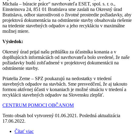
Michala – búracie práce“ navrhovateľa ESET, spol. s. r. o.,
Einsteinova 24, 851 01 Bratislava sme zaslali na Okresný úrad
Bratislava, odbor starostlivosti o životné prostredie požiadavky, aby
projektová dokumentácia na odstránenie stavby obsahovala riešenie
na triedenie stavebných odpadov a jeho recykláciu v maximálne
možnej miere.
Výsledok:
Okresný úrad prijal našu prihlášku za účastníka konania a v
doplňujúcich informáciách od navrhovateľa bolo uvedené, že naše
požiadavky budú zohľadnené v projektovej dokumentácii na
odstránenie stavby.
Priatelia Zeme – SPZ poukazujú na nedostatky v triedení
stavebných odpadov na stavbách. Sme presvedčení, že aj takouto
formou aktívnej účasti v konaniach je možné situáciu v triedení a
recyklácii stavebných odpadov na Slovensku zlepšiť.
CENTRUM POMOCI OBČANOM
Tento obsah bol vytvorený 01.06.2021. Posledná aktualizácia
17.06.2022.
Čítať viac
o Lepšie triedenie stavebných odpadov pri búracích