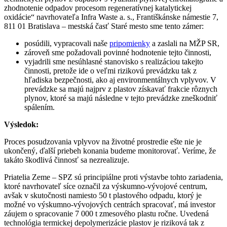
zhodnotenie odpadov procesom regeneratívnej katalytickej
oxidácie“ navrhovateľa Infra Waste a. s., Františkánske námestie 7,
811 01 Bratislava – mestská časť Staré mesto sme tento zámer:
posúdili, vypracovali naše
pripomienky
a zaslali na MŽP SR,
zároveň sme požadovali povinné hodnotenie tejto činnosti,
vyjadrili sme nesúhlasné stanovisko s realizáciou takejto
činnosti, pretože ide o veľmi rizikovú prevádzku tak z
hľadiska bezpečnosti, ako aj environmentálnych vplyvov. V
prevádzke sa majú najprv z plastov získavať frakcie rôznych
plynov, ktoré sa majú následne v tejto prevádzke zneškodniť
spálením.
Výsledok:
Proces posudzovania vplyvov na životné prostredie ešte nie je
ukončený, ďalší priebeh konania budeme monitorovať. Veríme, že
takáto škodlivá činnosť sa nezrealizuje.
Priatelia Zeme – SPZ sú principiálne proti výstavbe tohto zariadenia,
ktoré navrhovateľ síce označil za výskumno-vývojové centrum,
avšak v skutočnosti namiesto 50 t plastového odpadu, ktorý je
možné vo výskumno-vývojových centrách spracovať, má investor
záujem o spracovanie 7 000 t zmesového plastu ročne. Uvedená
technológia termickej depolymerizácie plastov je riziková tak z