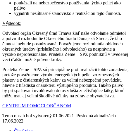
poukázali na nebezpečenstvo používania týchto peliet ako
palivo,
vyjadrili nesúhlasné stanovisko s realizáciou tejto činnosti.
Výsledok:
Odvolací orgán Okresný úrad Trnava žiaľ naše odvolanie odmietol
a potvrdil rozhodnutie Okresného úradu Dunajská Streda, že táto
činnosť nebude posudzovaná. Považujeme rozhodnutia obidvoch
okresných úradov (príslušného i odvolacieho) za nesprávne a
vysoko neprofesionálne. Priatelia Zeme – SPZ podniknú v uvedenej
veci ďalšie možné právne kroky.
Priatelia Zeme – SPZ sú principiálne proti realizácii tohto zariadenia,
pretože považujeme výrobu energetických peliet zo zmesových
plastov a z čistiarenských kalov za veľmi nebezpečnú prevádzku
hlavne z hľadiska charakteru výstupného produktu. Takéto palivo
by pri spaľovaní uvolňovalo do ovzdušia znečisťujúce látky, ktoré
môžu mať aj veľmi škodlivé účinky na zdravie obyvateľstva.
CENTRUM POMOCI OBČANOM
Tento obsah bol vytvorený 01.06.2021. Posledná aktualizácia
17.06.2022.
Čítať viac
o Zapojenie do zámeru na výrobu energetických