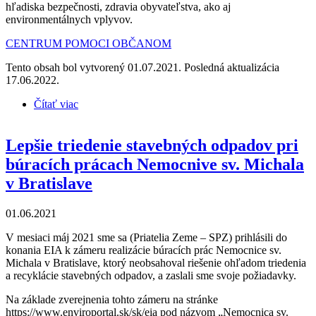
hľadiska bezpečnosti, zdravia obyvateľstva, ako aj
environmentálnych vplyvov.
CENTRUM POMOCI OBČANOM
Tento obsah bol vytvorený 01.07.2021. Posledná aktualizácia
17.06.2022.
Čítať viac
o Pomoc občanom proti zámeru pyrolýzy plastov v
Seredi
Lepšie triedenie stavebných odpadov pri
búracích prácach Nemocnive sv. Michala
v Bratislave
01.06.2021
V mesiaci máj 2021 sme sa (Priatelia Zeme – SPZ) prihlásili do
konania EIA k zámeru realizácie búracích prác Nemocnice sv.
Michala v Bratislave, ktorý neobsahoval riešenie ohľadom triedenia
a recyklácie stavebných odpadov, a zaslali sme svoje požiadavky.
Na základe zverejnenia tohto zámeru na stránke
https://www.enviroportal.sk/sk/eia pod názvom „Nemocnica sv.