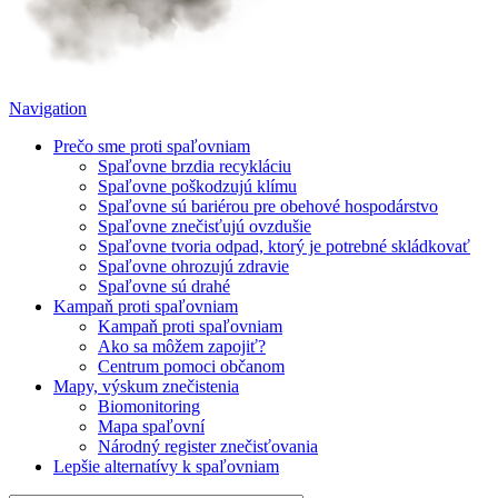
Navigation
Prečo sme proti spaľovniam
Spaľovne brzdia recykláciu
Spaľovne poškodzujú klímu
Spaľovne sú bariérou pre obehové hospodárstvo
Spaľovne znečisťujú ovzdušie
Spaľovne tvoria odpad, ktorý je potrebné skládkovať
Spaľovne ohrozujú zdravie
Spaľovne sú drahé
Kampaň proti spaľovniam
Kampaň proti spaľovniam
Ako sa môžem zapojiť?
Centrum pomoci občanom
Mapy, výskum znečistenia
Biomonitoring
Mapa spaľovní
Národný register znečisťovania
Lepšie alternatívy k spaľovniam