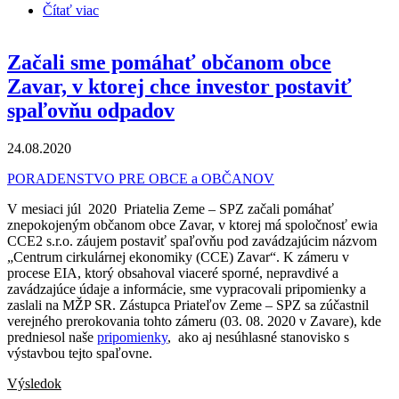
Čítať viac
o Pomoc občanom Handlovej proti zámeru
termochemického spracovania pneumatík
Začali sme pomáhať občanom obce
Zavar, v ktorej chce investor postaviť
spaľovňu odpadov
24.08.2020
PORADENSTVO PRE OBCE a OBČANOV
V mesiaci júl 2020 Priatelia Zeme – SPZ začali pomáhať
znepokojeným občanom obce Zavar, v ktorej má spoločnosť ewia
CCE2 s.r.o. záujem postaviť spaľovňu pod zavádzajúcim názvom
„Centrum cirkulárnej ekonomiky (CCE) Zavar“. K zámeru v
procese EIA, ktorý obsahoval viaceré sporné, nepravdivé a
zavádzajúce údaje a informácie, sme vypracovali pripomienky a
zaslali na MŽP SR. Zástupca Priateľov Zeme – SPZ sa zúčastnil
verejného prerokovania tohto zámeru (03. 08. 2020 v Zavare), kde
predniesol naše
pripomienky
, ako aj nesúhlasné stanovisko s
výstavbou tejto spaľovne.
Výsledok