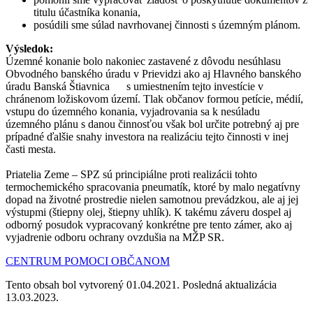
titulu účastníka konania,
posúdili sme súlad navrhovanej činnosti s územným plánom.
Výsledok:
Územné konanie bolo nakoniec zastavené z dôvodu nesúhlasu
Obvodného banského úradu v Prievidzi ako aj Hlavného banského
úradu Banská Štiavnica s umiestnením tejto investície v
chránenom ložiskovom území. Tlak občanov formou petície, médií,
vstupu do územného konania, vyjadrovania sa k nesúladu
územného plánu s danou činnosťou však bol určite potrebný aj pre
prípadné ďalšie snahy investora na realizáciu tejto činnosti v inej
časti mesta.
Priatelia Zeme – SPZ sú principiálne proti realizácii tohto
termochemického spracovania pneumatík, ktoré by malo negatívny
dopad na životné prostredie nielen samotnou prevádzkou, ale aj jej
výstupmi (štiepny olej, štiepny uhlík). K takému záveru dospel aj
odborný posudok vypracovaný konkrétne pre tento zámer, ako aj
vyjadrenie odboru ochrany ovzdušia na MŽP SR.
CENTRUM POMOCI OBČANOM
Tento obsah bol vytvorený 01.04.2021. Posledná aktualizácia
13.03.2023.