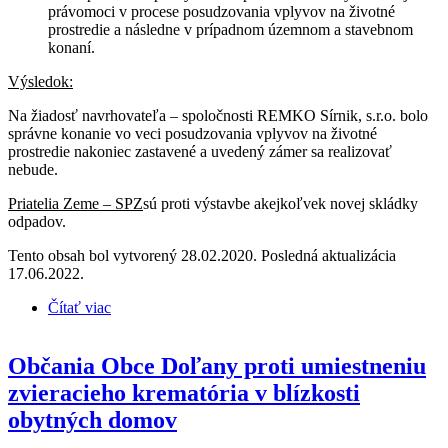
právomoci v procese posudzovania vplyvov na životné
prostredie a následne v prípadnom územnom a stavebnom
konaní.
Výsledok:
Na žiadosť navrhovateľa – spoločnosti REMKO Sírnik, s.r.o. bolo
správne konanie vo veci posudzovania vplyvov na životné
prostredie nakoniec zastavené a uvedený zámer sa realizovať
nebude.
Priatelia Zeme – SPZ
sú proti výstavbe akejkoľvek novej skládky
odpadov.
Tento obsah bol vytvorený 28.02.2020. Posledná aktualizácia
17.06.2022.
Čítať viac
o Občania obce Jasov a jej samospráva, ako aj
samosprávy obcí Debraď a Poproč a samosprávy
mesta Medzev a Moldavy nad Bodvou proti
Občania Obce Doľany proti umiestneniu
rozšíreniu existujúcej skládky na komunálny odpad o
skládku na nebezpečný odpad v katastri obce Jasov
zvieracieho krematória v blízkosti
obytných domov