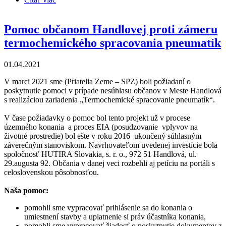
peliet zo zmesových plastov a biomasy
Pomoc občanom Handlovej proti zámeru
termochemického spracovania pneumatík
01.04.2021
V marci 2021 sme (Priatelia Zeme – SPZ) boli požiadaní o
poskytnutie pomoci v prípade nesúhlasu občanov v Meste Handlová
s realizáciou zariadenia „Termochemické spracovanie pneumatík“.
V čase požiadavky o pomoc bol tento projekt už v procese
územného konania a proces EIA (posudzovanie vplyvov na
životné prostredie) bol ešte v roku 2016 ukončený súhlasným
záverečným stanoviskom. Navrhovateľom uvedenej investície bola
spoločnosť HUTIRA Slovakia, s. r. o., 972 51 Handlová, ul.
29.augusta 92. Občania v danej veci rozbehli aj petíciu na portáli s
celoslovenskou pôsobnosťou.
Naša pomoc:
pomohli sme vypracovať prihlásenie sa do konania o
umiestnení stavby a uplatnenie si práv účastníka konania,
pomohli sme vypracovať žiadosť o poskytnutie dokumentov z