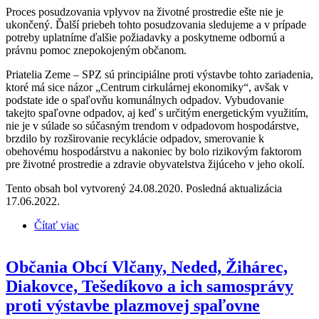
Proces posudzovania vplyvov na životné prostredie ešte nie je
ukončený. Ďalší priebeh tohto posudzovania sledujeme a v prípade
potreby uplatníme ďalšie požiadavky a poskytneme odbornú a
právnu pomoc znepokojeným občanom.
Priatelia Zeme – SPZ sú principiálne proti výstavbe tohto zariadenia,
ktoré má sice názor „Centrum cirkulárnej ekonomiky“, avšak v
podstate ide o spaľovňu komunálnych odpadov. Vybudovanie
takejto spaľovne odpadov, aj keď s určitým energetickým využitím,
nie je v súlade so súčasným trendom v odpadovom hospodárstve,
brzdilo by rozširovanie recyklácie odpadov, smerovanie k
obehovému hospodárstvu a nakoniec by bolo rizikovým faktorom
pre životné prostredie a zdravie obyvatelstva žijúceho v jeho okolí.
Tento obsah bol vytvorený 24.08.2020. Posledná aktualizácia
17.06.2022.
Čítať viac
o Začali sme pomáhať občanom obce Zavar, v ktorej
chce investor postaviť spaľovňu odpadov
Občania Obcí Vlčany, Neded, Žihárec,
Diakovce, Tešedíkovo a ich samosprávy
proti výstavbe plazmovej spaľovne