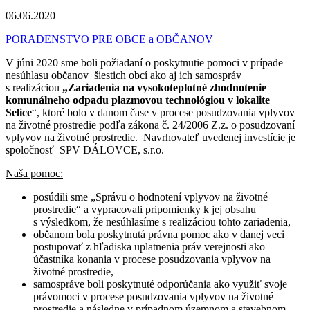
06.06.2020
PORADENSTVO PRE OBCE a OBČANOV
V júni 2020 sme boli požiadaní o poskytnutie pomoci v prípade
nesúhlasu občanov šiestich obcí ako aj ich samospráv
s realizáciou
„Zariadenia na vysokoteplotné zhodnotenie
komunálneho odpadu plazmovou technológiou v lokalite
Selice
“, ktoré bolo v danom čase v procese posudzovania vplyvov
na životné prostredie podľa zákona č. 24/2006 Z.z. o posudzovaní
vplyvov na životné prostredie. Navrhovateľ uvedenej investície je
spoločnosť SPV DÁLOVCE, s.r.o.
Naša pomoc:
posúdili sme „Správu o hodnotení vplyvov na životné
prostredie“ a vypracovali pripomienky k jej obsahu
s výsledkom, že nesúhlasíme s realizáciou tohto zariadenia,
občanom bola poskytnutá právna pomoc ako v danej veci
postupovať z hľadiska uplatnenia práv verejnosti ako
účastníka konania v procese posudzovania vplyvov na
životné prostredie,
samospráve boli poskytnuté odporúčania ako využiť svoje
právomoci v procese posudzovania vplyvov na životné
prostredie a následne v prípadnom územnom a stavebnom