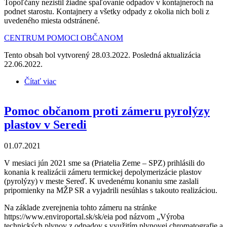
Topoľčany nezistil žiadne spaľovanie odpadov v kontajneroch na
podnet starostu. Kontajnery a všetky odpady z okolia nich boli z
uvedeného miesta odstránené.
CENTRUM POMOCI OBČANOM
Tento obsah bol vytvorený 28.03.2022. Posledná aktualizácia
22.06.2022.
Čítať viac
o Spaľovanie odpadu vo veľkoobjemových
kontajneroch v obci Lipovník
Pomoc občanom proti zámeru pyrolýzy
plastov v Seredi
01.07.2021
V mesiaci jún 2021 sme sa (Priatelia Zeme – SPZ) prihlásili do
konania k realizácii zámeru termickej depolymerizácie plastov
(pyrolýzy) v meste Sereď. K uvedenému konaniu sme zaslali
pripomienky na MŽP SR a vyjadrili nesúhlas s takouto realizáciou.
Na základe zverejnenia tohto zámeru na stránke
https://www.enviroportal.sk/sk/eia pod názvom „Výroba
technických plynov z odpadov s využitím plynovej chromatografie a