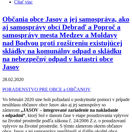
Čítať viac
o Občania Obcí Vlčany, Neded, Žihárec, Diakovce,
Tešedíkovo a ich samosprávy proti výstavbe
plazmovej spaľovne
Občania obce Jasov a jej samospráva, ako
aj samosprávy obcí Debraď a Poproč a
samosprávy mesta Medzev a Moldavy
nad Bodvou proti rozšíreniu existujúcej
skládky na komunálny odpad o skládku
na nebezpečný odpad v katastri obce
Jasov
28.02.2020
PORADENSTVO PRE OBCE a OBČANOV
Vo februári 2020 sme boli požiadaní o poskytnutie pomoci v prípade
nesúhlasu občanov obce Jasov ako aj jej samosprávy so
zámerom
„JASOV – integrované zariadenie na nakladanie
s odpadmi“
, ktorý bol v danom čase v etape posudzovania vplyvov
na životné prostredie podľa zákona č. 24/2006 Z.z. o posudzovaní
vplyvov na životné prostredie. S týmto zámerom okrem občanov
obce Jasov a jej samosprávy nesúhlasili aj ďalšie okolité obce