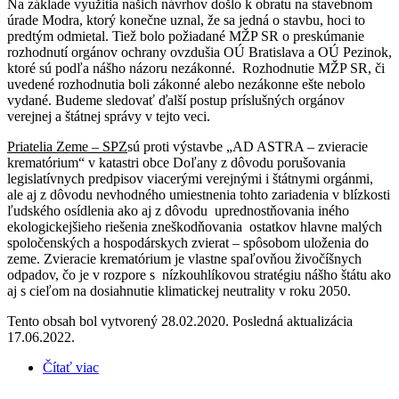
Na základe využitia našich návrhov došlo k obratu na stavebnom
úrade Modra, ktorý konečne uznal, že sa jedná o stavbu, hoci to
predtým odmietal. Tiež bolo požiadané MŽP SR o preskúmanie
rozhodnutí orgánov ochrany ovzdušia OÚ Bratislava a OÚ Pezinok,
ktoré sú podľa nášho názoru nezákonné. Rozhodnutie MŽP SR, či
uvedené rozhodnutia boli zákonné alebo nezákonne ešte nebolo
vydané. Budeme sledovať ďalší postup príslušných orgánov
verejnej a štátnej správy v tejto veci.
Priatelia Zeme – SPZ
sú proti výstavbe „AD ASTRA – zvieracie
krematórium“ v katastri obce Doľany z dôvodu porušovania
legislatívnych predpisov viacerými verejnými i štátnymi orgánmi,
ale aj z dôvodu nevhodného umiestnenia tohto zariadenia v blízkosti
ľudského osídlenia ako aj z dôvodu uprednostňovania iného
ekologickejšieho riešenia zneškodňovania ostatkov hlavne malých
spoločenských a hospodárskych zvierat – spôsobom uloženia do
zeme. Zvieracie krematórium je vlastne spaľovňou živočíšnych
odpadov, čo je v rozpore s nízkouhlíkovou stratégiu nášho štátu ako
aj s cieľom na dosiahnutie klimatickej neutrality v roku 2050.
Tento obsah bol vytvorený 28.02.2020. Posledná aktualizácia
17.06.2022.
Čítať viac
o Občania Obce Doľany proti umiestneniu
zvieracieho krematória v blízkosti obytných domov