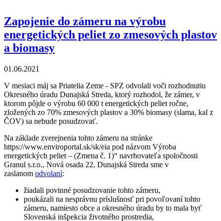
prácach Nemocnive sv. Michala v Bratislave
Zapojenie do zámeru na výrobu
energetických peliet zo zmesových plastov
a biomasy
01.06.2021
V mesiaci máj sa Priatelia Zeme - SPZ odvolali voči rozhodnutiu
Okresného úradu Dunajská Streda, ktorý rozhodol, že zámer, v
ktorom pôjde o výrobu 60 000 t energetických peliet ročne,
zložených zo 70% zmesových plastov a 30% biomasy (slama, kal z
ČOV) sa nebude posudzovať.
Na základe zverejnenia tohto zámeru na stránke
https://www.enviroportal.sk/sk/eia pod názvom Výroba
energetických peliet – (Zmena č. 1)“ navrhovateľa spoločnosti
Granul s.r.o., Nová osada 22, Dunajská Streda sme v
zaslanom
odvolaní
:
žiadali povinné posudzovanie tohto zámeru,
poukázali na nesprávnu príslušnosť pri povoľovaní tohto
zámeru, namiesto obce a okresného úradu by to mala byť
Slovenská inšpekcia životného prostredia,