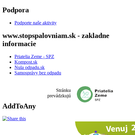
Skočiť na hlavný obsah
Podpora
Podporte naše aktivity
www.stopspalovniam.sk - zakladne
informacie
Priatelia Zeme - SPZ
Kompost.sk
Nula odpadu.sk
Samosprávy bez odpadu
Stránku
prevádzkujú
AddToAny