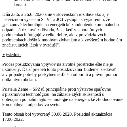
konaní.
Dňa 23.6. a 26.6. 2020 sme v slovenskom rozhlase ako aj v
televíznom vysielaní STV1 a JOJ vystúpili s vyjadrením, že
„plazmové technológie na energetické zhodnotenie komunálneho
odpadu sú rizikové z dôvodu, že aj keď v laboratórnych
podmienkach fungujú v celku dobre, ale v prevádzkových
podmienkach došlo k mnohým zlyhaniam a k zvýšeným hodnotám
znečisťujúcich látok v ovzduší“.
Výsledok:
Proces posudzovania vplyvov na životné prostredie ešte nie je
ukončený. Ďalší priebeh tohto posudzovania budeme sledovať
a v prípade potreby poskytneme ďalšiu odbornú a právnu pomoc
dotknutým obciam.
Priatelia Zeme – SPZ
sú principiálne proti výstavbe spaľovne
s plazmovou technológiou na základe zlých skúseností s
doterajším použitím tejto technológie na energetické zhodnocovanie
komunálnych odpadov vo svete.
Tento obsah bol vytvorený 30.06.2020. Posledná aktualizácia
17.06.2022.