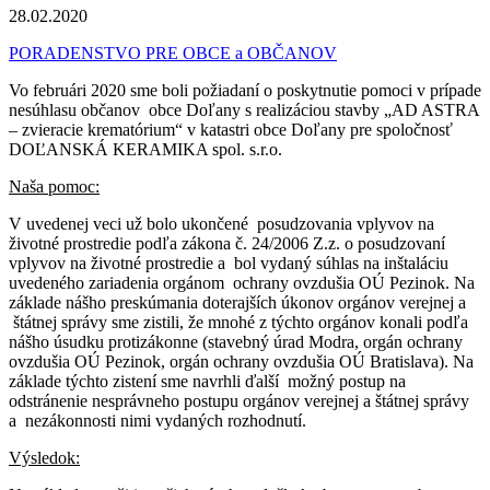
28.02.2020
PORADENSTVO PRE OBCE a OBČANOV
Vo februári 2020 sme boli požiadaní o poskytnutie pomoci v prípade
nesúhlasu občanov obce Doľany s realizáciou stavby „AD ASTRA
– zvieracie krematórium“ v katastri obce Doľany pre spoločnosť
DOĽANSKÁ KERAMIKA spol. s.r.o.
Naša pomoc:
V uvedenej veci už bolo ukončené posudzovania vplyvov na
životné prostredie podľa zákona č. 24/2006 Z.z. o posudzovaní
vplyvov na životné prostredie a bol vydaný súhlas na inštaláciu
uvedeného zariadenia orgánom ochrany ovzdušia OÚ Pezinok. Na
základe nášho preskúmania doterajších úkonov orgánov verejnej a
štátnej správy sme zistili, že mnohé z týchto orgánov konali podľa
nášho úsudku protizákonne (stavebný úrad Modra, orgán ochrany
ovzdušia OÚ Pezinok, orgán ochrany ovzdušia OÚ Bratislava). Na
základe týchto zistení sme navrhli ďalší možný postup na
odstránenie nesprávneho postupu orgánov verejnej a štátnej správy
a nezákonnosti nimi vydaných rozhodnutí.
Výsledok: