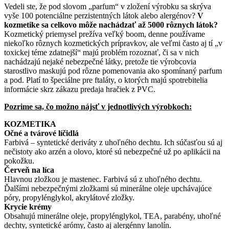
Vedeli ste, že pod slovom „parfum“ v zložení výrobku sa skrýva
vyše 100 potenciálne perzistentných látok alebo alergénov?
V
kozmetike sa celkovo môže nachádzať až 5000 rôznych látok?
Kozmetický priemysel prežíva veľký boom, denne používame
niekoľko rôznych kozmetických prípravkov, ale veľmi často aj tí „v
toxickej téme zdatnejší“ majú problém rozoznať, či sa v nich
nachádzajú nejaké nebezpečné látky, pretože tie výrobcovia
starostlivo maskujú pod rôzne pomenovania ako spomínaný parfum
a pod. Platí to špeciálne pre ftaláty, o ktorých majú spotrebitelia
informácie skrz zákazu predaja hračiek z PVC.
Pozrime sa, čo možno nájsť v jednotlivých výrobkoch:
KOZMETIKA
Očné a tvárové líčidlá
Farbivá – syntetické deriváty z uhoľného dechtu. Ich súčasťou sú aj
nečistoty ako arzén a olovo, ktoré sú nebezpečné už po aplikácii na
pokožku.
Červeň na líca
Hlavnou zložkou je mastenec. Farbivá sú z uhoľného dechtu.
Ďalšími nebezpečnými zložkami sú minerálne oleje upchávajúce
póry, propylénglykol, akrylátové zložky.
Krycie krémy
Obsahujú minerálne oleje, propylénglykol, TEA, parabény, uhoľné
dechty, syntetické arómy, často aj alergénny lanolín.