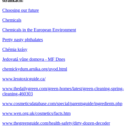
stránkach:
Choosing our future
Chemicals
Chemicals in the European Environment
Pretty nasty phthalates
Chémia krásy
Jedovatá vůne domova - MF Dnes
chemickydum.arnika.org/uvod.html
www.lesstoxicguide.ca/
www.thedailygreen.com/green-homes/latest/green-cleaning-spring-
cleaning-460303
www.cosmeticsdatabase.com/special/parentsguide/ingredients.php
www.wen.org.uk/cosmetics/facts.htm
www.thegreenguide.com/health-safety/dirty-dozen-decoder