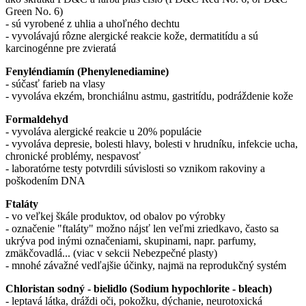
Green No. 6)
- sú vyrobené z uhlia a uhoľného dechtu
- vyvolávajú rôzne alergické reakcie kože, dermatitídu a sú
karcinogénne pre zvieratá
Fenyléndiamín (Phenylenediamine)
- súčasť farieb na vlasy
- vyvoláva ekzém, bronchiálnu astmu, gastritídu, podráždenie kože
Formaldehyd
- vyvoláva alergické reakcie u 20% populácie
- vyvoláva depresie, bolesti hlavy, bolesti v hrudníku, infekcie ucha,
chronické problémy, nespavosť
- laboratórne testy potvrdili súvislosti so vznikom rakoviny a
poškodením DNA
Ftaláty
- vo veľkej škále produktov, od obalov po výrobky
- označenie "ftaláty" možno nájsť len veľmi zriedkavo, často sa
ukrýva pod inými označeniami, skupinami, napr. parfumy,
zmäkčovadlá... (viac v sekcii Nebezpečné plasty)
- mnohé závažné vedľajšie účinky, najmä na reprodukčný systém
Chloristan sodný - bielidlo (Sodium hypochlorite - bleach)
- leptavá látka, dráždi oči, pokožku, dýchanie, neurotoxická