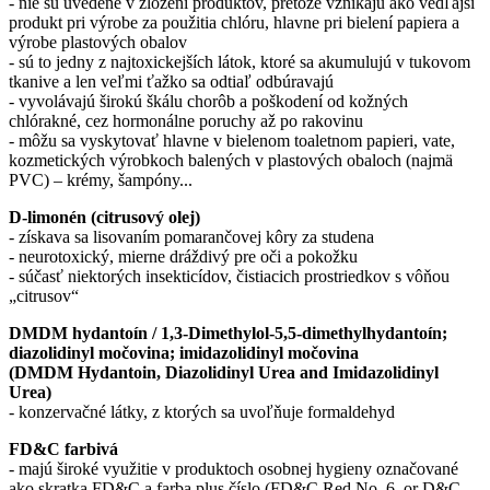
- nie sú uvedené v zložení produktov, pretože vznikajú ako vedľajší
produkt pri výrobe za použitia chlóru, hlavne pri bielení papiera a
výrobe plastových obalov
- sú to jedny z najtoxickejších látok, ktoré sa akumulujú v tukovom
tkanive a len veľmi ťažko sa odtiaľ odbúravajú
- vyvolávajú širokú škálu chorôb a poškodení od kožných
chlórakné, cez hormonálne poruchy až po rakovinu
- môžu sa vyskytovať hlavne v bielenom toaletnom papieri, vate,
kozmetických výrobkoch balených v plastových obaloch (najmä
PVC) – krémy, šampóny...
D-limonén (citrusový olej)
- získava sa lisovaním pomarančovej kôry za studena
- neurotoxický, mierne dráždivý pre oči a pokožku
- súčasť niektorých insekticídov, čistiacich prostriedkov s vôňou
„citrusov“
DMDM hydantoín / 1,3-Dimethylol-5,5-dimethylhydantoín;
diazolidinyl močovina; imidazolidinyl močovina
(DMDM Hydantoin, Diazolidinyl Urea and Imidazolidinyl
Urea
)
- konzervačné látky, z ktorých sa uvoľňuje formaldehyd
FD&C farbivá
- majú široké využitie v produktoch osobnej hygieny označované
ako skratka FD&C a farba plus číslo (FD&C Red No. 6, or D&C