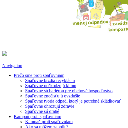
Navigation
Prečo sme proti spaľovniam
Spaľovne brzdia recykláciu
Spaľovne poškodzujú klímu
Spaľovne sú bariérou pre obehové hospodárstvo
Spaľovne znečisťujú ovzdušie
Spaľovne tvoria odpad, ktorý je potrebné skládkovať
Spaľovne ohrozujú zdravie
Spaľovne sú drahé
Kampaň proti spaľovniam
Kampaň proti spaľovniam
Ako sa môžem zapojiť?