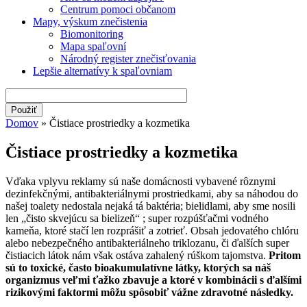
Centrum pomoci občanom
Mapy, výskum znečistenia
Biomonitoring
Mapa spaľovní
Národný register znečisťovania
Lepšie alternatívy k spaľovniam
Domov
» Čistiace prostriedky a kozmetika
Nachádzate sa tu
Čistiace prostriedky a kozmetika
Vďaka vplyvu reklamy sú naše domácnosti vybavené rôznymi
dezinfekčnými, antibakteriálnymi prostriedkami, aby sa náhodou do
našej toalety nedostala nejaká tá baktéria; bielidlami, aby sme nosili
len „čisto skvejúcu sa bielizeň“ ; super rozpúšťačmi vodného
kameňa, ktoré stačí len rozprášiť a zotrieť. Obsah jedovatého chlóru
alebo nebezpečného antibakteriálneho triklozanu, či ďalších super
čistiacich látok nám však ostáva zahalený rúškom tajomstva.
Pritom
sú to toxické, často bioakumulatívne látky, ktorých sa náš
organizmus veľmi ťažko zbavuje a ktoré v kombinácii s ďalšími
rizikovými faktormi môžu spôsobiť vážne zdravotné následky.