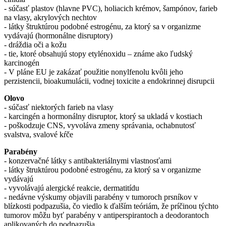
- súčasť plastov (hlavne PVC), holiacich krémov, šampónov, farieb
na vlasy, akrylových nechtov
- látky štruktúrou podobné estrogénu, za ktorý sa v organizme
vydávajú (hormonálne disruptory)
- dráždia oči a kožu
- tie, ktoré obsahujú stopy etylénoxidu – známe ako ľudský
karcinogén
- V pláne EU je zakázať použitie nonylfenolu kvôli jeho
perzistencii, bioakumulácii, vodnej toxicite a endokrinnej disrupcii
Olovo
- súčasť niektorých farieb na vlasy
- karcingén a hormonálny disruptor, ktorý sa ukladá v kostiach
- poškodzuje CNS, vyvoláva zmeny správania, ochabnutosť
svalstva, svalové kŕče
Parabény
- konzervačné látky s antibakteriálnymi vlastnosťami
- látky štruktúrou podobné estrogénu, za ktorý sa v organizme
vydávajú
- vyvolávajú alergické reakcie, dermatitídu
- nedávne výskumy objavili parabény v tumoroch prsníkov v
blízkosti podpazušia, čo viedlo k ďalším teóriám, že príčinou týchto
tumorov môžu byť parabény v antiperspirantoch a deodorantoch
aplikovaných do podpazušia