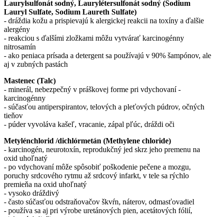
Laurylsulfonát sodný, Laurylétersulfonát sodný (Sodium
Lauryl Sulfate, Sodium Laureth Sulfate)
- dráždia kožu a prispievajú k alergickej reakcii na toxíny a ďalšie
alergény
- reakciou s ďalšími zložkami môžu vytvárať karcinogénny
nitrosamín
- ako peniaca prísada a detergent sa používajú v 90% šampónov, ale
aj v zubných pastách
Mastenec (Talc)
- minerál, nebezpečný v práškovej forme pri vdychovaní -
karcinogénny
- súčasťou antiperspirantov, telových a pleťových púdrov, očných
tieňov
- púder vyvoláva kašeľ, vracanie, zápal pľúc, dráždi oči
Metylénchlorid /dichlórmetán (Methylene chloride)
- karcinogén, neurotoxín, reprodukčný jed skrz jeho premenu na
oxid uhoľnatý
- po vdychovaní môže spôsobiť poškodenie pečene a mozgu,
poruchy srdcového rytmu až srdcový infarkt, v tele sa rýchlo
premieňa na oxid uhoľnatý
- vysoko dráždivý
- často súčasťou odstraňovačov škvŕn, náterov, odmasťovadiel
- používa sa aj pri výrobe uretánových pien, acetátových fólií,