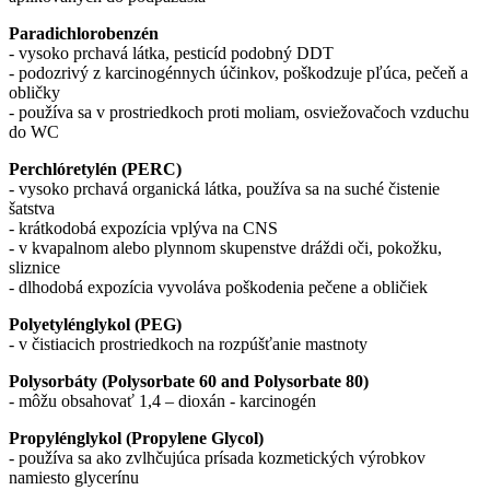
Paradichlorobenzén
- vysoko prchavá látka, pesticíd podobný DDT
- podozrivý z karcinogénnych účinkov, poškodzuje pľúca, pečeň a
obličky
- používa sa v prostriedkoch proti moliam, osviežovačoch vzduchu
do WC
Perchlóretylén (PERC)
- vysoko prchavá organická látka, používa sa na suché čistenie
šatstva
- krátkodobá expozícia vplýva na CNS
- v kvapalnom alebo plynnom skupenstve dráždi oči, pokožku,
sliznice
- dlhodobá expozícia vyvoláva poškodenia pečene a obličiek
Polyetylénglykol (PEG)
- v čistiacich prostriedkoch na rozpúšťanie mastnoty
Polysorbáty (Polysorbate 60 and Polysorbate 80)
- môžu obsahovať 1,4 – dioxán - karcinogén
Propylénglykol (Propylene Glycol)
- používa sa ako zvlhčujúca prísada kozmetických výrobkov
namiesto glycerínu