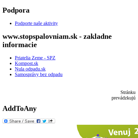
Skočiť na hlavný obsah
Podpora
Podporte naše aktivity
www.stopspalovniam.sk - zakladne
informacie
Priatelia Zeme - SPZ
Kompost.sk
Nula odpadu.sk
Samosprávy bez odpadu
Stránku
prevádzkujú
AddToAny