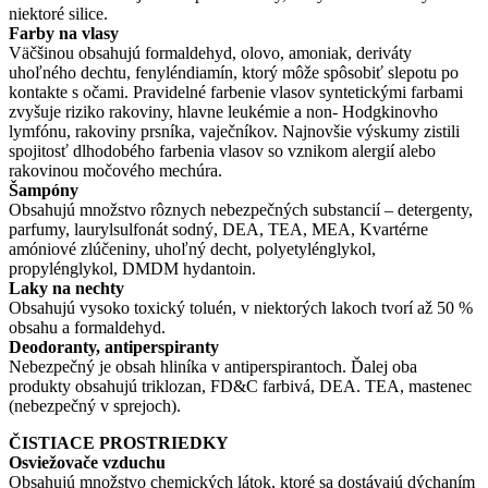
niektoré silice.
Farby na vlasy
Väčšinou obsahujú formaldehyd, olovo, amoniak, deriváty
uhoľného dechtu, fenyléndiamín, ktorý môže spôsobiť slepotu po
kontakte s očami. Pravidelné farbenie vlasov syntetickými farbami
zvyšuje riziko rakoviny, hlavne leukémie a non- Hodgkinovho
lymfónu, rakoviny prsníka, vaječníkov. Najnovšie výskumy zistili
spojitosť dlhodobého farbenia vlasov so vznikom alergií alebo
rakovinou močového mechúra.
Šampóny
Obsahujú množstvo rôznych nebezpečných substancií – detergenty,
parfumy, laurylsulfonát sodný, DEA, TEA, MEA, Kvartérne
amóniové zlúčeniny, uhoľný decht, polyetylénglykol,
propylénglykol, DMDM hydantoin.
Laky na nechty
Obsahujú vysoko toxický toluén, v niektorých lakoch tvorí až 50 %
obsahu a formaldehyd.
Deodoranty, antiperspiranty
Nebezpečný je obsah hliníka v antiperspirantoch. Ďalej oba
produkty obsahujú triklozan, FD&C farbivá, DEA. TEA, mastenec
(nebezpečný v sprejoch).
ČISTIACE PROSTRIEDKY
Osviežovače vzduchu
Obsahujú množstvo chemických látok, ktoré sa dostávajú dýchaním