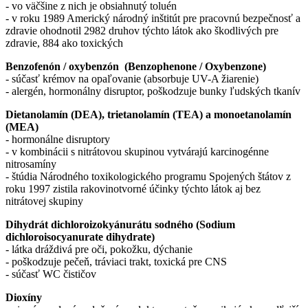
- vo väčšine z nich je obsiahnutý toluén
- v roku 1989 Americký národný inštitút pre pracovnú bezpečnosť a
zdravie ohodnotil 2982 druhov týchto látok ako škodlivých pre
zdravie, 884 ako toxických
Benzofenón / oxybenzón (Benzophenone / Oxybenzone)
- súčasť krémov na opaľovanie (absorbuje UV-A žiarenie)
- alergén, hormonálny disruptor, poškodzuje bunky ľudských tkanív
Dietanolamín (DEA), trietanolamín (TEA) a monoetanolamín
(MEA)
- hormonálne disruptory
- v kombinácii s nitrátovou skupinou vytvárajú karcinogénne
nitrosamíny
- štúdia Národného toxikologického programu Spojených štátov z
roku 1997 zistila rakovinotvorné účinky týchto látok aj bez
nitrátovej skupiny
Dihydrát dichloroizokyánurátu sodného (Sodium
dichloroisocyanurate dihydrate)
- látka dráždivá pre oči, pokožku, dýchanie
- poškodzuje pečeň, tráviaci trakt, toxická pre CNS
- súčasť WC čističov
Dioxíny