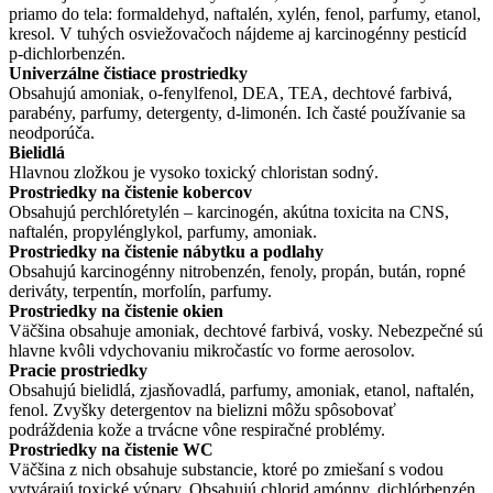
priamo do tela: formaldehyd, naftalén, xylén, fenol, parfumy, etanol,
kresol. V tuhých osviežovačoch nájdeme aj karcinogénny pesticíd
p-dichlorbenzén.
Univerzálne čistiace prostriedky
Obsahujú amoniak, o-fenylfenol, DEA, TEA, dechtové farbivá,
parabény, parfumy, detergenty, d-limonén. Ich časté používanie sa
neodporúča.
Bielidlá
Hlavnou zložkou je vysoko toxický chloristan sodný.
Prostriedky na čistenie kobercov
Obsahujú perchlóretylén – karcinogén, akútna toxicita na CNS,
naftalén, propylénglykol, parfumy, amoniak.
Prostriedky na čistenie nábytku a podlahy
Obsahujú karcinogénny nitrobenzén, fenoly, propán, bután, ropné
deriváty, terpentín, morfolín, parfumy.
Prostriedky na čistenie okien
Väčšina obsahuje amoniak, dechtové farbivá, vosky. Nebezpečné sú
hlavne kvôli vdychovaniu mikročastíc vo forme aerosolov.
Pracie prostriedky
Obsahujú bielidlá, zjasňovadlá, parfumy, amoniak, etanol, naftalén,
fenol. Zvyšky detergentov na bielizni môžu spôsobovať
podráždenia kože a trvácne vône respiračné problémy.
Prostriedky na čistenie WC
Väčšina z nich obsahuje substancie, ktoré po zmiešaní s vodou
vytvárajú toxické výpary, Obsahujú chlorid amónny, dichlórbenzén,