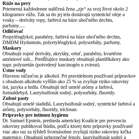
Rúže na pery
Priemerná každodenne nalíčená žena „zje“ za svoj život okolo 2
kilogramov rúžu. Tak sa do jej tela dostávajú syntetické oleje a
vosky – deriváty ropy, farbivá na báze uhoľného dechtu,
parfumy.....
Odličovač
Propylénglykol, parabény, farbivá na báze uhoľného dechtu,
DMDM Hydantoin, polyetylénglykol, polysorbáty, parfumy.
Maskary
Obsahujú ropné deriváty, akryláty, ortuť, parabény, kvartérne
amóniové soli... Predĺžujúce maskary obsahujú plastifikátory ako
napr. polyuretán (potvrdený karcinogén u zvierat).
Ústne vody
Hlavnou súčasťou je alkohol. Pri pravidelnom používaní prípravkov
s obsahom alkoholu vyšším ako 25 % sa zvyšuje riziko rakoviny
úst, jazyka a hrdla. Obsahujú tiež umelé arómy a farbivá,
formaldehyd, Laurylsulfonát sodný, polysorbáty, fluoridy.
Zubné pasty
Obsahujú umelé sladidlá, Laurylsulfonát sodný, syntetické farbivá a
arómy, polysorbáty, fluoridy, triclosan.
Prípravky pre intímnu hygienu
Dr. Samuel Epstein, predseda americkej Koalície pre prevenciu
rakoviny publikoval štúdiu, podľa ktorej tieto prípravky používané
viac ako raz za týždeň švornásobne zvyšujú riziko rakoviny krčka
maternice. Obsahujú nebezpečné fenoly, laurylsulfonát sodný a