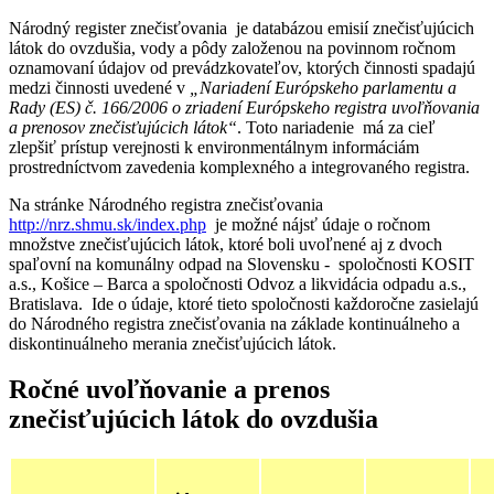
Národný register znečisťovania je databázou emisií znečisťujúcich
látok do ovzdušia, vody a pôdy založenou na povinnom ročnom
oznamovaní údajov od prevádzkovateľov, ktorých činnosti spadajú
medzi činnosti uvedené v
„Nariadení Európskeho parlamentu a
Rady (ES) č. 166/2006 o zriadení Európskeho registra uvoľňovania
a prenosov znečisťujúcich látok“
. Toto nariadenie má za cieľ
zlepšiť prístup verejnosti k environmentálnym informáciám
prostredníctvom zavedenia komplexného a integrovaného registra.
Na stránke Národného registra znečisťovania
http://nrz.shmu.sk/index.php
je možné nájsť údaje o ročnom
množstve znečisťujúcich látok, ktoré boli uvoľnené aj z dvoch
spaľovní na komunálny odpad na Slovensku - spoločnosti KOSIT
a.s., Košice – Barca a spoločnosti Odvoz a likvidácia odpadu a.s.,
Bratislava. Ide o údaje, ktoré tieto spoločnosti každoročne zasielajú
do Národného registra znečisťovania na základe kontinuálneho a
diskontinuálneho merania znečisťujúcich látok.
Ročné uvoľňovanie a prenos
znečisťujúcich látok do ovzdušia