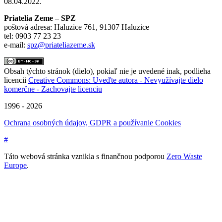
08.04.2022.
Priatelia Zeme – SPZ
poštová adresa: Haluzice 761, 91307 Haluzice
tel: 0903 77 23 23
e-mail:
spz@priateliazeme.sk
Obsah týchto stránok (dielo), pokiaľ nie je uvedené inak, podlieha
licencii
Creative Commons: Uveďte autora - Nevyužívajte dielo
komerčne - Zachovajte licenciu
1996 - 2026
Ochrana osobných údajov, GDPR a používanie Cookies
#
Táto webová stránka vznikla s finančnou podporou
Zero Waste
Europe
.