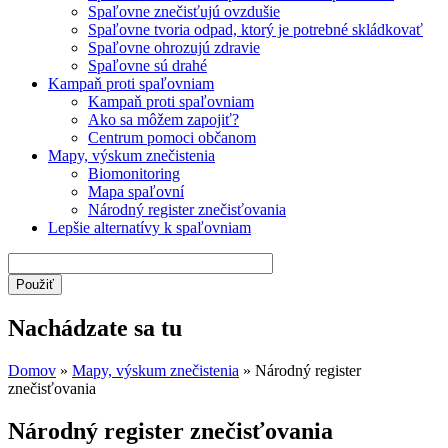
Spaľovne znečisťujú ovzdušie
Spaľovne tvoria odpad, ktorý je potrebné skládkovať
Spaľovne ohrozujú zdravie
Spaľovne sú drahé
Kampaň proti spaľovniam
Kampaň proti spaľovniam
Ako sa môžem zapojiť?
Centrum pomoci občanom
Mapy, výskum znečistenia
Biomonitoring
Mapa spaľovní
Národný register znečisťovania
Lepšie alternatívy k spaľovniam
Nachádzate sa tu
Domov
»
Mapy, výskum znečistenia
» Národný register
znečisťovania
Národný register znečisťovania