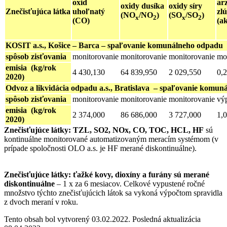
oxid
ar
oxidy dusíka
oxidy síry
Znečisťujúca látka
uhoľnatý
zl
(NO
/NO
)
(SO
/SO
)
x
2
x
2
(CO)
(ak
KOSIT a.s., Košice – Barca – spaľovanie komunálneho odpadu
spôsob zisťovania
monitorovanie
monitorovanie
monitorovanie
mo
emisia (kg/rok
4 430,130
64 839,950
2 029,550
0,
2020)
Odvoz a likvidácia odpadu a.s., Bratislava – spaľovanie kom
spôsob zisťovania
monitorovanie
monitorovanie
monitorovanie
vý
emisia (kg/rok
2 374,000
86 686,000
3 727,000
1,
2020)
Znečisťujúce látky: TZL, SO2, NOx, CO, TOC, HCL, HF
sú
kontinuálne monitorované automatizovaným meracím systémom (v
prípade spoločnosti OLO a.s. je HF merané diskontinuálne).
Znečisťujúce látky: ťažké kovy, dioxíny a furány sú merané
diskontinuálne
– 1 x za 6 mesiacov. Celkové vypustené ročné
množstvo týchto znečisťujúcich látok sa vykoná výpočtom spravidla
z dvoch meraní v roku.
Tento obsah bol vytvorený 03.02.2022. Posledná aktualizácia