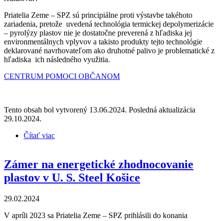
Priatelia Zeme – SPZ sú principiálne proti výstavbe takéhoto
zariadenia, pretože uvedená technológia termickej depolymerizácie
– pyrolýzy plastov nie je dostatočne preverená z hľadiska jej
environmentálnych vplyvov a takisto produkty tejto technológie
deklarované navrhovateľom ako druhotné palivo je problematické z
hľadiska ich následného využitia.
CENTRUM POMOCI OBČANOM
Tento obsah bol vytvorený 13.06.2024. Posledná aktualizácia
29.10.2024.
Čítať viac
o Zámer „GREEN PARK ŠTÚROVO“ – pyrolýza
plastov
Zámer na energetické zhodnocovanie
plastov v U. S. Steel Košice
29.02.2024
V apríli 2023 sa Priatelia Zeme – SPZ prihlásili do konania