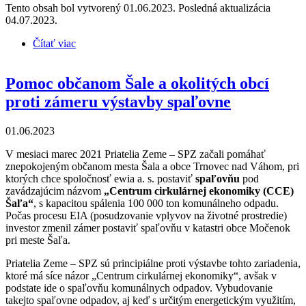
Tento obsah bol vytvorený 01.06.2023. Posledná aktualizácia
04.07.2023.
Čítať viac
o Pomoc občanom Leopoldova proti zámeru úpravy
peliet z čistiarenských kalov ozonogenerátorom za
účelom ich použitia do pôdy resp. ako paliva
Pomoc občanom Šale a okolitých obcí
proti zámeru výstavby spaľovne
01.06.2023
V mesiaci marec 2021 Priatelia Zeme – SPZ začali pomáhať
znepokojeným občanom mesta Šala a obce Trnovec nad Váhom, pri
ktorých chce spoločnosť ewia a. s. postaviť
spaľovňu
pod
zavádzajúcim názvom
„Centrum cirkulárnej ekonomiky (CCE)
Šaľa“
, s kapacitou spálenia 100 000 ton komunálneho odpadu.
Počas procesu EIA (posudzovanie vplyvov na životné prostredie)
investor zmenil zámer postaviť spaľovňu v katastri obce Močenok
pri meste Šaľa.
Priatelia Zeme – SPZ sú principiálne proti výstavbe tohto zariadenia,
ktoré má síce názor „Centrum cirkulárnej ekonomiky“, avšak v
podstate ide o spaľovňu komunálnych odpadov. Vybudovanie
takejto spaľovne odpadov, aj keď s určitým energetickým využitím,