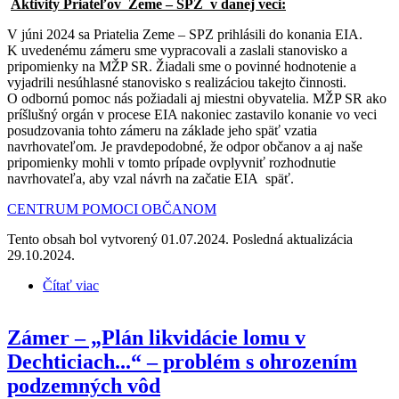
Aktivity Priateľov Zeme – SPZ v danej veci:
V júni 2024 sa Priatelia Zeme – SPZ prihlásili do konania EIA.
K uvedenému zámeru sme vypracovali a zaslali stanovisko a
pripomienky na MŽP SR. Žiadali sme o povinné hodnotenie a
vyjadrili nesúhlasné stanovisko s realizáciou takejto činnosti.
O odbornú pomoc nás požiadali aj miestni obyvatelia. MŽP SR ako
príšlušný orgán v procese EIA nakoniec zastavilo konanie vo veci
posudzovania tohto zámeru na základe jeho späť vzatia
navrhovateľom. Je pravdepodobné, že odpor občanov a aj naše
pripomienky mohli v tomto prípade ovplyvniť rozhodnutie
navrhovateľa, aby vzal návrh na začatie EIA späť.
CENTRUM POMOCI OBČANOM
Tento obsah bol vytvorený 01.07.2024. Posledná aktualizácia
29.10.2024.
Čítať viac
o Zámer – „Šurany – Pyrolýza plastových odpadov“
Zámer – „Plán likvidácie lomu v
Dechticiach...“ – problém s ohrozením
podzemných vôd