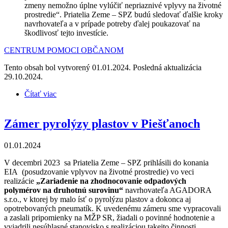
zmeny nemožno úplne vylúčiť nepriaznivé vplyvy na životné
prostredie“. Priatelia Zeme – SPZ budú sledovať ďalšie kroky
navrhovateľa a v prípade potreby ďalej poukazovať na
škodlivosť tejto investície.
CENTRUM POMOCI OBČANOM
Tento obsah bol vytvorený 01.01.2024. Posledná aktualizácia
29.10.2024.
Čítať viac
o Zámer pyrolýzy plastov v Dubnici nad Váhom
Zámer pyrolýzy plastov v Piešťanoch
01.01.2024
V decembri 2023 sa Priatelia Zeme – SPZ prihlásili do konania
EIA (posudzovanie vplyvov na životné prostredie) vo veci
realizácie
„Zariadenie na zhodnocovanie odpadových
polymérov na druhotnú surovinu“
navrhovateľa AGADORA
s.r.o., v ktorej by malo ísť o pyrolýzu plastov a dokonca aj
opotrebovaných pneumatík. K uvedenému zámeru sme vypracovali
a zaslali pripomienky na MŽP SR, žiadali o povinné hodnotenie a
vyjadrili nesúhlasné stanovisko s realizáciou takejto činnosti.