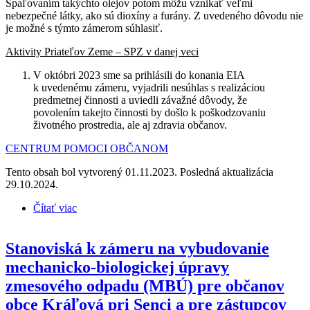
Spaľovaním takýchto olejov potom môžu vznikať veľmi
nebezpečné látky, ako sú dioxíny a furány. Z uvedeného dôvodu nie
je možné s týmto zámerom súhlasiť.
Aktivity Priateľov Zeme – SPZ v danej veci
V októbri 2023 sme sa prihlásili do konania EIA
k uvedenému zámeru, vyjadrili nesúhlas s realizáciou
predmetnej činnosti a uviedli závažné dôvody, že
povolením takejto činnosti by došlo k poškodzovaniu
životného prostredia, ale aj zdravia občanov.
CENTRUM POMOCI OBČANOM
Tento obsah bol vytvorený 01.11.2023. Posledná aktualizácia
29.10.2024.
Čítať viac
o Zámer na realizovanie mobilného zariadenia na
filtráciu odpadových olejov
Stanoviská k zámeru na vybudovanie
mechanicko-biologickej úpravy
zmesového odpadu (MBÚ) pre občanov
obce Kráľová pri Senci a pre zástupcov