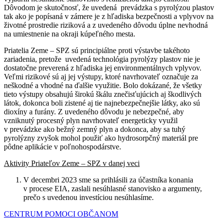
Dôvodom je skutočnosť, že uvedená prevádzka s pyrolýzou plastov
tak ako je popísaná v zámere je z hľadiska bezpečnosti a vplyvov na
životné prostredie riziková a z uvedeného dôvodu úplne nevhodná
na umiestnenie na okraji kúpeľného mesta.
Priatelia Zeme – SPZ sú principiálne proti výstavbe takéhoto
zariadenia, pretože uvedená technológia pyrolýzy plastov nie je
dostatočne preverená z hľadiska jej environmentálnych vplyvov.
Veľmi rizikové sú aj jej výstupy, ktoré navrhovateľ označuje za
neškodné a vhodné na ďalšie využitie. Bolo dokázané, že všetky
tieto výstupy obsahujú širokú škálu znečisťujúcich aj škodlivých
látok, dokonca boli zistené aj tie najnebezpečnejšie látky, ako sú
dioxíny a furány. Z uvedeného dôvodu je nebezpečné, aby
vzniknutý procesný plyn navrhovateľ energeticky využil
v prevádzke ako bežný zemný plyn a dokonca, aby sa tuhý
pyrolýzny zvyšok mohol použiť ako hydrosorpčný materiál pre
pôdne aplikácie v poľnohospodárstve.
Aktivity Priateľov Zeme – SPZ v danej veci
V decembri 2023 sme sa prihlásili za účastníka konania
v procese EIA, zaslali nesúhlasné stanovisko a argumenty,
prečo s uvedenou investíciou nesúhlasíme.
CENTRUM POMOCI OBČANOM