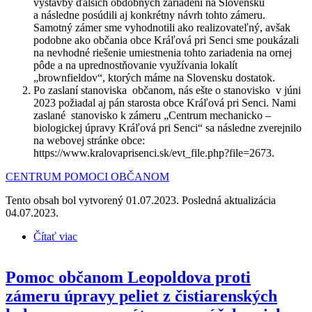
výstavby ďalších obdobných zariadení na Slovensku
a následne posúdili aj konkrétny návrh tohto zámeru.
Samotný zámer sme vyhodnotili ako realizovateľný, avšak
podobne ako občania obce Kráľová pri Senci sme poukázali
na nevhodné riešenie umiestnenia tohto zariadenia na ornej
pôde a na uprednostňovanie využívania lokalít
„brownfieldov“, ktorých máme na Slovensku dostatok.
Po zaslaní stanoviska občanom, nás ešte o stanovisko v júni
2023 požiadal aj pán starosta obce Kráľová pri Senci. Nami
zaslané stanovisko k zámeru „Centrum mechanicko –
biologickej úpravy Kráľová pri Senci“ sa následne zverejnilo
na webovej stránke obce:
https://www.kralovaprisenci.sk/evt_file.php?file=2673.
CENTRUM POMOCI OBČANOM
Tento obsah bol vytvorený 01.07.2023. Posledná aktualizácia
04.07.2023.
Čítať viac
o Stanoviská k zámeru na vybudovanie mechanicko-
biologickej úpravy zmesového odpadu (MBÚ) pre
občanov obce Kráľová pri Senci a pre zástupcov
Pomoc občanom Leopoldova proti
samosprávy
zámeru úpravy peliet z čistiarenských