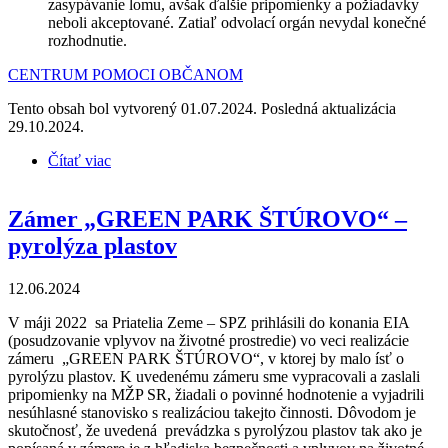
zasypávanie lomu, avšak ďalšie pripomienky a požiadavky
neboli akceptované. Zatiaľ odvolací orgán nevydal konečné
rozhodnutie.
CENTRUM POMOCI OBČANOM
Tento obsah bol vytvorený 01.07.2024. Posledná aktualizácia
29.10.2024.
Čítať viac
o Zámer – „Plán likvidácie lomu v Dechticiach...“ –
problém s ohrozením podzemných vôd
Zámer „GREEN PARK ŠTÚROVO“ –
pyrolýza plastov
12.06.2024
V máji 2022 sa Priatelia Zeme – SPZ prihlásili do konania EIA
(posudzovanie vplyvov na životné prostredie) vo veci realizácie
zámeru „GREEN PARK ŠTÚROVO“, v ktorej by malo ísť o
pyrolýzu plastov. K uvedenému zámeru sme vypracovali a zaslali
pripomienky na MŽP SR, žiadali o povinné hodnotenie a vyjadrili
nesúhlasné stanovisko s realizáciou takejto činnosti. Dôvodom je
skutočnosť, že uvedená prevádzka s pyrolýzou plastov tak ako je