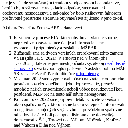
nie je v súlade so súčasným trendom v odpadovom hospodárstve,
brzdilo by rozširovanie recyklácie odpadov, smerovanie k
obehovému hospodárstvu a nakoniec by bolo rizikovým faktorom
pre životné prostredie a zdravie obyvateľstva žijúceho v jeho okolí.
Aktivity Priateľov
Zeme
–
SPZ v danej veci
K zámeru v procese EIA, ktorý obsahoval viaceré sporné,
nepravdivé a zavádzajúce údaje a informácie, sme
vypracovali pripomienky a zaslali na MŽP SR.
Zúčastnili sme sa dvoch verejných prerokovaní tohto zámeru
v Šali (dňa 31. 5. 2021), v Trnovci nad Váhom (dňa
1. 6. 2021), kde sme predniesli požiadavky, ako aj
nesúhlasné
stanovisko
s výstavbou tejto spaľovne. Následne boli na MŽP
SR zaslané ešte ďalšie doplňujúce
pripomienky
.
V januári 2022 sme vypracovali návrh na vrátenie odborného
posudku posudzovateľke na jeho dopracovanie, pretože
mnohé z našich pripomienok neboli vôbec posudzovateľkou
posúdené. MŽP SR na tento náš návrh nereagovalo.
Koncom roka 2022 sme pripravili leták „Chcete vo vašom
okolí spaľovňu?“, v ktorom sme laickú verejnosť informovali
o negatívach spojených s výstavbou a prevádzkou spaľovne
odpadov. Letáky boli postupne distribuované do všetkých
domácností v Šali, Trnovci nad Váhom, Močenku, Kráľová
nad Váhom a Dlhá nad Váhom.