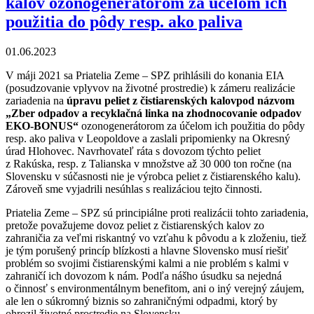
kalov ozonogenerátorom za účelom ich
použitia do pôdy resp. ako paliva
01.06.2023
V máji 2021 sa Priatelia Zeme – SPZ prihlásili do konania EIA
(posudzovanie vplyvov na životné prostredie) k zámeru realizácie
zariadenia na
úpravu peliet z
čistiarenských kalovpod názvom
„Zber odpadov a recyklačná linka na zhodnocovanie odpadov
EKO-BONUS“
ozonogenerátorom za účelom ich použitia do pôdy
resp. ako paliva v Leopoldove a zaslali pripomienky na Okresný
úrad Hlohovec. Navrhovateľ ráta s dovozom týchto peliet
z Rakúska, resp. z Talianska v množstve až 30 000 ton ročne (na
Slovensku v súčasnosti nie je výrobca peliet z čistiarenského kalu).
Zároveň sme vyjadrili nesúhlas s realizáciou tejto činnosti.
Priatelia Zeme – SPZ sú principiálne proti realizácii tohto zariadenia,
pretože považujeme dovoz peliet z čistiarenských kalov zo
zahraničia za veľmi riskantný vo vzťahu k pôvodu a k zloženiu, tiež
je tým porušený princíp blízkosti a hlavne Slovensko musí riešiť
problém so svojimi čistiarenskými kalmi a nie problém s kalmi v
zahraničí ich dovozom k nám. Podľa nášho úsudku sa nejedná
o činnosť s environmentálnym benefitom, ani o iný verejný záujem,
ale len o súkromný biznis so zahraničnými odpadmi, ktorý by
ohrozil životné prostredie na Slovensku.