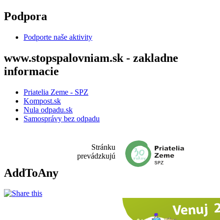
Skočiť na hlavný obsah
Podpora
Podporte naše aktivity
www.stopspalovniam.sk - zakladne
informacie
Priatelia Zeme - SPZ
Kompost.sk
Nula odpadu.sk
Samosprávy bez odpadu
Stránku
prevádzkujú
AddToAny