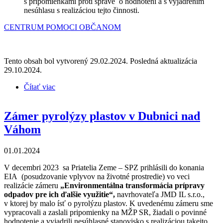
s pripomienkami proti správe o hodnotení a s vyjadrením
nesúhlasu s realizáciou tejto činnosti.
CENTRUM POMOCI OBČANOM
Tento obsah bol vytvorený 29.02.2024. Posledná aktualizácia
29.10.2024.
Čítať viac
o Zámer na energetické zhodnocovanie plastov v U.
S. Steel Košice
Zámer pyrolýzy plastov v Dubnici nad
Váhom
01.01.2024
V decembri 2023 sa Priatelia Zeme – SPZ prihlásili do konania
EIA (posudzovanie vplyvov na životné prostredie) vo veci
realizácie zámeru
„Environmentálna transformácia prípravy
odpadov pre ich ďalšie využitie“,
navrhovateľa JMD IL s.r.o.,
v ktorej by malo ísť o pyrolýzu plastov. K uvedenému zámeru sme
vypracovali a zaslali pripomienky na MŽP SR, žiadali o povinné
hodnotenie a vyjadrili nesúhlasné stanovisko s realizáciou takejto