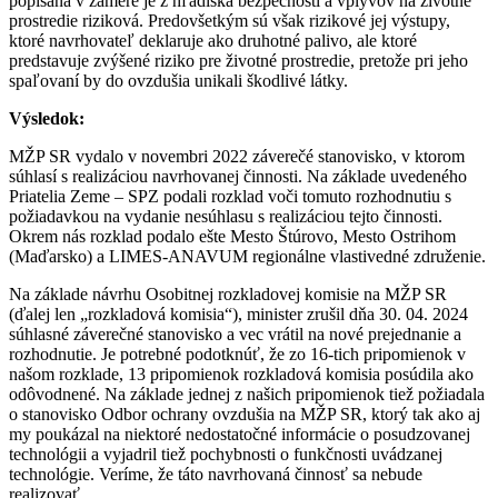
popísaná v zámere je z hľadiska bezpečnosti a vplyvov na životné
prostredie riziková. Predovšetkým sú však rizikové jej výstupy,
ktoré navrhovateľ deklaruje ako druhotné palivo, ale ktoré
predstavuje zvýšené riziko pre životné prostredie, pretože pri jeho
spaľovaní by do ovzdušia unikali škodlivé látky.
Výsledok:
MŽP SR vydalo v novembri 2022 záverečé stanovisko, v ktorom
súhlasí s realizáciou navrhovanej činnosti. Na základe uvedeného
Priatelia Zeme – SPZ podali rozklad voči tomuto rozhodnutiu s
požiadavkou na vydanie nesúhlasu s realizáciou tejto činnosti.
Okrem nás rozklad podalo ešte Mesto Štúrovo, Mesto Ostrihom
(Maďarsko) a LIMES-ANAVUM regionálne vlastivedné združenie.
Na základe návrhu Osobitnej rozkladovej komisie na MŽP SR
(ďalej len „rozkladová komisia“), minister zrušil dňa 30. 04. 2024
súhlasné záverečné stanovisko a vec vrátil na nové prejednanie a
rozhodnutie. Je potrebné podotknúť, že zo 16-tich pripomienok v
našom rozklade, 13 pripomienok rozkladová komisia posúdila ako
odôvodnené. Na základe jednej z našich pripomienok tiež požiadala
o stanovisko Odbor ochrany ovzdušia na MŽP SR, ktorý tak ako aj
my poukázal na niektoré nedostatočné informácie o posudzovanej
technológii a vyjadril tiež pochybnosti o funkčnosti uvádzanej
technológie. Veríme, že táto navrhovaná činnosť sa nebude
realizovať.