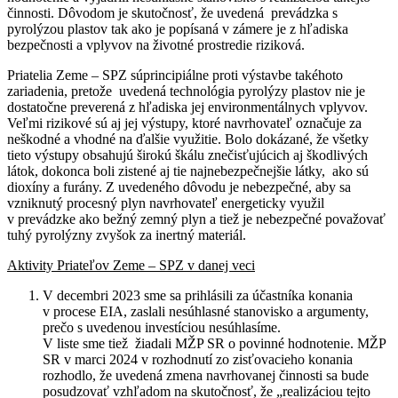
činnosti. Dôvodom je skutočnosť, že uvedená prevádzka s
pyrolýzou plastov tak ako je popísaná v zámere je z hľadiska
bezpečnosti a vplyvov na životné prostredie riziková.
Priatelia Zeme – SPZ súprincipiálne proti výstavbe takéhoto
zariadenia, pretože uvedená technológia pyrolýzy plastov nie je
dostatočne preverená z hľadiska jej environmentálnych vplyvov.
Veľmi rizikové sú aj jej výstupy, ktoré navrhovateľ označuje za
neškodné a vhodné na ďalšie využitie. Bolo dokázané, že všetky
tieto výstupy obsahujú širokú škálu znečisťujúcich aj škodlivých
látok, dokonca boli zistené aj tie najnebezpečnejšie látky, ako sú
dioxíny a furány. Z uvedeného dôvodu je nebezpečné, aby sa
vzniknutý procesný plyn navrhovateľ energeticky využil
v prevádzke ako bežný zemný plyn a tiež je nebezpečné považovať
tuhý pyrolýzny zvyšok za inertný materiál.
Aktivity Priateľov Zeme – SPZ v danej veci
V decembri 2023 sme sa prihlásili za účastníka konania
v procese EIA, zaslali nesúhlasné stanovisko a argumenty,
prečo s uvedenou investíciou nesúhlasíme.
V liste sme tiež žiadali MŽP SR o povinné hodnotenie. MŽP
SR v marci 2024 v rozhodnutí zo zisťovacieho konania
rozhodlo, že uvedená zmena navrhovanej činnosti sa bude
posudzovať vzhľadom na skutočnosť, že „realizáciou tejto