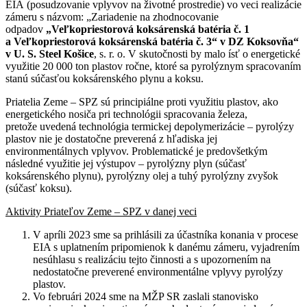
EIA (posudzovanie vplyvov na životné prostredie) vo veci realizácie
zámeru s názvom: „Zariadenie na zhodnocovanie
odpadov
„Veľkopriestorová koksárenská batéria č. 1
a Veľkopriestorová koksárenská batéria č. 3“ v DZ Koksovňa“
v U.
S.
Steel Košice
, s. r. o. V skutočnosti by malo ísť o energetické
využitie 20 000 ton plastov ročne, ktoré sa pyrolýznym spracovaním
stanú súčasťou koksárenského plynu a koksu.
Priatelia Zeme – SPZ sú principiálne proti využitiu plastov, ako
energetického nosiča pri technológii spracovania železa,
pretože uvedená technológia termickej depolymerizácie – pyrolýzy
plastov nie je dostatočne preverená z hľadiska jej
environmentálnych vplyvov. Problematické je predovšetkým
následné využitie jej výstupov – pyrolýzny plyn (súčasť
koksárenského plynu), pyrolýzny olej a tuhý pyrolýzny zvyšok
(súčasť koksu).
Aktivity Priateľov Zeme – SPZ v danej veci
V apríli 2023 sme sa prihlásili za účastníka konania v procese
EIA s uplatnením pripomienok k danému zámeru, vyjadrením
nesúhlasu s realizáciu tejto činnosti a s upozornením na
nedostatočne preverené environmentálne vplyvy pyrolýzy
plastov.
Vo februári 2024 sme na MŽP SR zaslali stanovisko