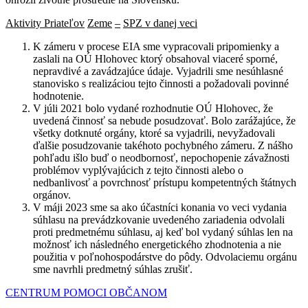
Aktivity Priateľov
Zeme
–
SPZ v danej veci
K zámeru v procese EIA sme vypracovali pripomienky a
zaslali na OÚ Hlohovec ktorý obsahoval viaceré sporné,
nepravdivé a zavádzajúce údaje. Vyjadrili sme nesúhlasné
stanovisko s realizáciou tejto činnosti a požadovali povinné
hodnotenie.
V júli 2021 bolo vydané rozhodnutie OÚ Hlohovec, že
uvedená činnosť sa nebude posudzovať. Bolo zarážajúce, že
všetky dotknuté orgány, ktoré sa vyjadrili, nevyžadovali
ďalšie posudzovanie takéhoto pochybného zámeru. Z nášho
pohľadu išlo buď o neodbornosť, nepochopenie závažnosti
problémov vyplývajúcich z tejto činnosti alebo o
nedbanlivosť a povrchnosť prístupu kompetentných štátnych
orgánov.
V máji 2023 sme sa ako účastníci konania vo veci vydania
súhlasu na prevádzkovanie uvedeného zariadenia odvolali
proti predmetnému súhlasu, aj keď bol vydaný súhlas len na
možnosť ich následného energetického zhodnotenia a nie
použitia v poľnohospodárstve do pôdy. Odvolaciemu orgánu
sme navrhli predmetný súhlas zrušiť.
CENTRUM POMOCI OBČANOM