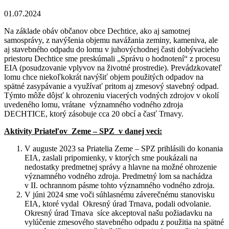
01.07.2024
Na základe obáv občanov obce Dechtice, ako aj samotnej
samosprávy, z navýšenia objemu navážania zeminy, kameniva, ale
aj stavebného odpadu do lomu v juhovýchodnej časti dobývacieho
priestoru Dechtice sme preskúmali „Správu o hodnotení“ z procesu
EIA (posudzovanie vplyvov na životné prostredie). Prevádzkovateľ
lomu chce niekoľkokrát navýšiť objem použitých odpadov na
spätné zasypávanie a využívať pritom aj zmesový stavebný odpad.
Týmto môže dôjsť k ohrozeniu viacerých vodných zdrojov v okolí
uvedeného lomu, vrátane významného vodného zdroja
DECHTICE, ktorý zásobuje cca 20 obcí a časť Trnavy.
Aktivity Priateľov Zeme – SPZ v danej veci:
V auguste 2023 sa Priatelia Zeme – SPZ prihlásili do konania
EIA, zaslali pripomienky, v ktorých sme poukázali na
nedostatky predmetnej správy a hlavne na možné ohrozenie
významného vodného zdroja. Predmetný lom sa nachádza
v II. ochrannom pásme tohto významného vodného zdroja.
V júni 2024 sme voči súhlasnému záverečnému stanovisku
EIA, ktoré vydal Okresný úrad Trnava, podali odvolanie.
Okresný úrad Trnava síce akceptoval našu požiadavku na
vylúčenie zmesového stavebného odpadu z použitia na spätné