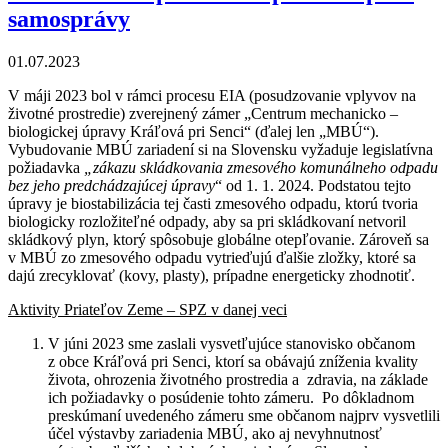
samosprávy
01.07.2023
V máji 2023 bol v rámci procesu EIA (posudzovanie vplyvov na
životné prostredie) zverejnený zámer „Centrum mechanicko –
biologickej úpravy Kráľová pri Senci“ (ďalej len „MBÚ“).
Vybudovanie MBÚ zariadení si na Slovensku vyžaduje legislatívna
požiadavka
„zákazu skládkovania zmesového komunálneho odpadu
bez jeho predchádzajúcej úpravy
“ od 1. 1. 2024. Podstatou tejto
úpravy je biostabilizácia tej časti zmesového odpadu, ktorú tvoria
biologicky rozložiteľné odpady, aby sa pri skládkovaní netvoril
skládkový plyn, ktorý spôsobuje globálne otepľovanie. Zároveň sa
v MBÚ zo zmesového odpadu vytrieďujú ďalšie zložky, ktoré sa
dajú zrecyklovať (kovy, plasty), prípadne energeticky zhodnotiť.
Aktivity Priateľov Zeme – SPZ v danej veci
V júni 2023 sme zaslali vysvetľujúce stanovisko občanom
z obce Kráľová pri Senci, ktorí sa obávajú zníženia kvality
života, ohrozenia životného prostredia a zdravia, na základe
ich požiadavky o posúdenie tohto zámeru. Po dôkladnom
preskúmaní uvedeného zámeru sme občanom najprv vysvetlili
účel výstavby zariadenia MBÚ, ako aj nevyhnutnosť