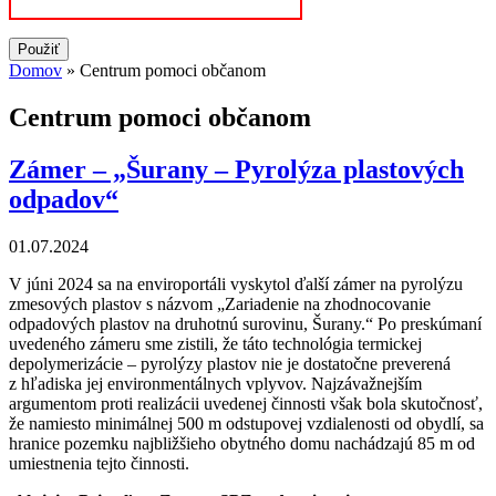
Domov
» Centrum pomoci občanom
Nachádzate sa tu
Centrum pomoci občanom
Zámer – „Šurany – Pyrolýza plastových
odpadov“
01.07.2024
V júni 2024 sa na enviroportáli vyskytol ďalší zámer na pyrolýzu
zmesových plastov s názvom „Zariadenie na zhodnocovanie
odpadových plastov na druhotnú surovinu, Šurany.“ Po preskúmaní
uvedeného zámeru sme zistili, že táto technológia termickej
depolymerizácie – pyrolýzy plastov nie je dostatočne preverená
z hľadiska jej environmentálnych vplyvov. Najzávažnejším
argumentom proti realizácii uvedenej činnosti však bola skutočnosť,
že namiesto minimálnej 500 m odstupovej vzdialenosti od obydlí, sa
hranice pozemku najbližšieho obytného domu nachádzajú 85 m od
umiestnenia tejto činnosti.