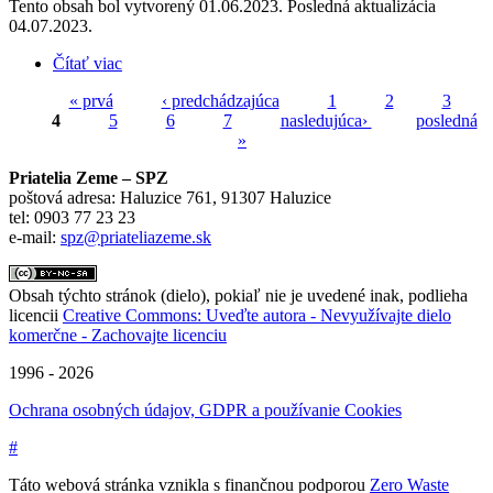
Tento obsah bol vytvorený 01.06.2023. Posledná aktualizácia
04.07.2023.
Čítať viac
o Pomoc občanom Šale a okolitých obcí proti zámeru
výstavby spaľovne
« prvá
‹ predchádzajúca
1
2
3
4
5
6
7
nasledujúca›
posledná
Stránky
»
Priatelia Zeme – SPZ
poštová adresa: Haluzice 761, 91307 Haluzice
tel: 0903 77 23 23
e-mail:
spz@priateliazeme.sk
Obsah týchto stránok (dielo), pokiaľ nie je uvedené inak, podlieha
licencii
Creative Commons: Uveďte autora - Nevyužívajte dielo
komerčne - Zachovajte licenciu
1996 - 2026
Ochrana osobných údajov, GDPR a používanie Cookies
#
Táto webová stránka vznikla s finančnou podporou
Zero Waste