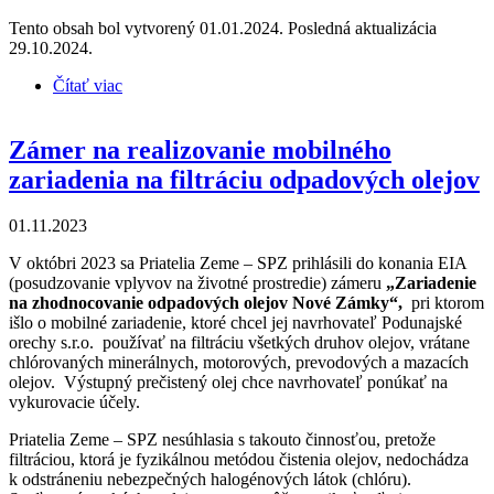
Tento obsah bol vytvorený 01.01.2024. Posledná aktualizácia
29.10.2024.
Čítať viac
o Zámer pyrolýzy plastov v Piešťanoch
Zámer na realizovanie mobilného
zariadenia na filtráciu odpadových olejov
01.11.2023
V októbri 2023 sa Priatelia Zeme – SPZ prihlásili do konania EIA
(posudzovanie vplyvov na životné prostredie) zámeru
„Zariadenie
na zhodnocovanie odpadových olejov Nové Zámky“,
pri ktorom
išlo o mobilné zariadenie, ktoré chcel jej navrhovateľ Podunajské
orechy s.r.o. používať na filtráciu všetkých druhov olejov, vrátane
chlórovaných minerálnych, motorových, prevodových a mazacích
olejov. Výstupný prečistený olej chce navrhovateľ ponúkať na
vykurovacie účely.
Priatelia Zeme – SPZ nesúhlasia s takouto činnosťou, pretože
filtráciou, ktorá je fyzikálnou metódou čistenia olejov, nedochádza
k odstráneniu nebezpečných halogénových látok (chlóru).