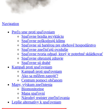
Navigation
Prečo sme proti spaľovniam
Spaľovne brzdia recykláciu
Spaľovne poškodzujú klímu
Spaľovne sú bariérou pre obehové hospodárstvo
Spaľovne znečisťujú ovzdušie
Spaľovne tvoria odpad, ktorý je potrebné skládkovať
Spaľovne ohrozujú zdravie
Spaľovne sú drahé
Kampaň proti spaľovniam
Kampaň proti spaľovniam
Ako sa môžem zapojiť?
Centrum pomoci občanom
Mapy, výskum znečistenia
Biomonitoring
Mapa spaľovní
Národný register znečisťovania
Lepšie alternatívy k spaľovniam