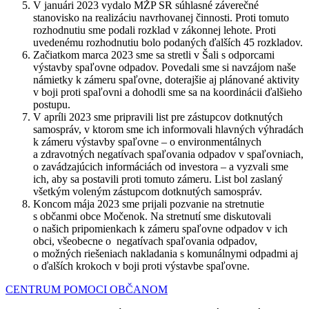
V januári 2023 vydalo MŽP SR súhlasné záverečné
stanovisko na realizáciu navrhovanej činnosti. Proti tomuto
rozhodnutiu sme podali rozklad v zákonnej lehote. Proti
uvedenému rozhodnutiu bolo podaných ďalších 45 rozkladov.
Začiatkom marca 2023 sme sa stretli v Šali s odporcami
výstavby spaľovne odpadov. Povedali sme si navzájom naše
námietky k zámeru spaľovne, doterajšie aj plánované aktivity
v boji proti spaľovni a dohodli sme sa na koordinácii ďalšieho
postupu.
V apríli 2023 sme pripravili list pre zástupcov dotknutých
samospráv, v ktorom sme ich informovali hlavných výhradách
k zámeru výstavby spaľovne – o environmentálnych
a zdravotných negatívach spaľovania odpadov v spaľovniach,
o zavádzajúcich informáciách od investora – a vyzvali sme
ich, aby sa postavili proti tomuto zámeru. List bol zaslaný
všetkým voleným zástupcom dotknutých samospráv.
Koncom mája 2023 sme prijali pozvanie na stretnutie
s občanmi obce Močenok. Na stretnutí sme diskutovali
o našich pripomienkach k zámeru spaľovne odpadov v ich
obci, všeobecne o negatívach spaľovania odpadov,
o možných riešeniach nakladania s komunálnymi odpadmi aj
o ďalších krokoch v boji proti výstavbe spaľovne.
CENTRUM POMOCI OBČANOM