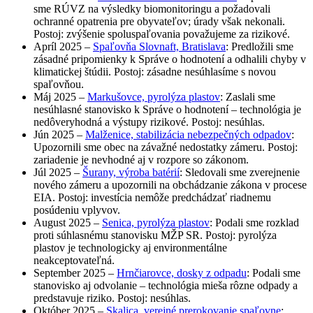
sme RÚVZ na výsledky biomonitoringu a požadovali
ochranné opatrenia pre obyvateľov; úrady však nekonali.
Postoj: zvýšenie spoluspaľovania považujeme za rizikové.
Apríl 2025 –
Spaľovňa Slovnaft, Bratislava
: Predložili sme
zásadné pripomienky k Správe o hodnotení a odhalili chyby v
klimatickej štúdii. Postoj: zásadne nesúhlasíme s novou
spaľovňou.
Máj 2025 –
Markušovce, pyrolýza plastov
: Zaslali sme
nesúhlasné stanovisko k Správe o hodnotení – technológia je
nedôveryhodná a výstupy rizikové. Postoj: nesúhlas.
Jún 2025 –
Malženice, stabilizácia nebezpečných odpadov
:
Upozornili sme obec na závažné nedostatky zámeru. Postoj:
zariadenie je nevhodné aj v rozpore so zákonom.
Júl 2025 –
Šurany, výroba batérií
: Sledovali sme zverejnenie
nového zámeru a upozornili na obchádzanie zákona v procese
EIA. Postoj: investícia nemôže predchádzať riadnemu
posúdeniu vplyvov.
August 2025 –
Senica, pyrolýza plastov
: Podali sme rozklad
proti súhlasnému stanovisku MŽP SR. Postoj: pyrolýza
plastov je technologicky aj environmentálne
neakceptovateľná.
September 2025 –
Hrnčiarovce, dosky z odpadu
: Podali sme
stanovisko aj odvolanie – technológia mieša rôzne odpady a
predstavuje riziko. Postoj: nesúhlas.
Október 2025 –
Skalica, verejné prerokovanie spaľovne
: