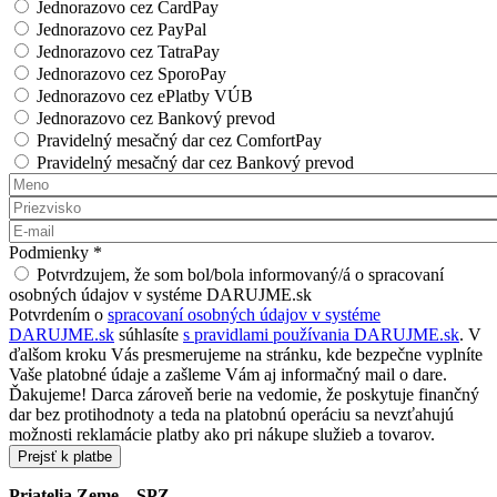
Jednorazovo cez CardPay
Jednorazovo cez PayPal
Jednorazovo cez TatraPay
Jednorazovo cez SporoPay
Jednorazovo cez ePlatby VÚB
Jednorazovo cez Bankový prevod
Pravidelný mesačný dar cez ComfortPay
Pravidelný mesačný dar cez Bankový prevod
Meno
*
Priezvisko
*
E-mail
*
Podmienky
*
Potvrdzujem, že som bol/bola informovaný/á o spracovaní
osobných údajov v systéme DARUJME.sk
Potvrdením o
spracovaní osobných údajov v systéme
DARUJME.sk
súhlasíte
s pravidlami používania DARUJME.sk
. V
ďalšom kroku Vás presmerujeme na stránku, kde bezpečne vyplníte
Vaše platobné údaje a zašleme Vám aj informačný mail o dare.
Ďakujeme! Darca zároveň berie na vedomie, že poskytuje finančný
dar bez protihodnoty a teda na platobnú operáciu sa nevzťahujú
možnosti reklamácie platby ako pri nákupe služieb a tovarov.
Priatelia Zeme – SPZ