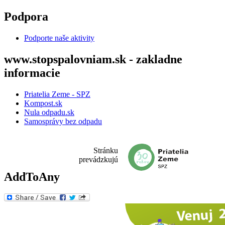
Skočiť na hlavný obsah
Podpora
Podporte naše aktivity
www.stopspalovniam.sk - zakladne
informacie
Priatelia Zeme - SPZ
Kompost.sk
Nula odpadu.sk
Samosprávy bez odpadu
Stránku
prevádzkujú
AddToAny