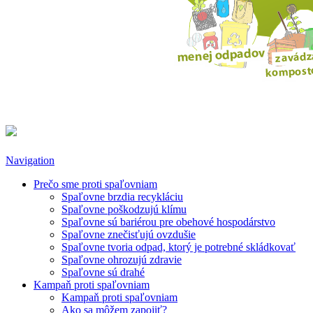
Navigation
Prečo sme proti spaľovniam
Spaľovne brzdia recykláciu
Spaľovne poškodzujú klímu
Spaľovne sú bariérou pre obehové hospodárstvo
Spaľovne znečisťujú ovzdušie
Spaľovne tvoria odpad, ktorý je potrebné skládkovať
Spaľovne ohrozujú zdravie
Spaľovne sú drahé
Kampaň proti spaľovniam
Kampaň proti spaľovniam
Ako sa môžem zapojiť?