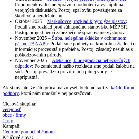
Pripomienkovali sme Správu o hodnotení a vystúpili na
verejných diskusiách. Postoj: spaľovňu považujeme za
škodlivú a neudržateľnú.
Október 2025 –
Markušovce, rozklad k pyrolýze plastov
:
Podali sme rozklad proti súhlasnému stanovisku MŽP SR.
Postoj: projekt nemá zabezpečené spracovanie výstupov.
November 2025 –
Štrba, nelegálna skládka v ochrannom
pásme TANAPu
: Podali sme podnety na kontrolu a žiadosti o
informácie; proces stále prebieha. Postoj: zásadný nesúhlas s
poškodzovaním prírody.
November 2025 –
Alekšince, biodegradácia nebezpečných
odpadov
: Po zamietnutí nášho rozkladu sme podali žalobu na
súd. Postoj: prevádzka pri zdrojoch pitnej vody je
neprípustná.
Ak si myslíte, že táto práca má zmysel, budeme radi za
každú formu
podpory
, ktorá nám umožní v nej pokračovať.
Cieľová skupina:
verejnosť
obce / firmy
školy
Kampaň:
Centrum pomoci občanom
Kľúčové slová: