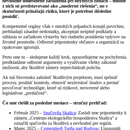
nevhodne umiestnené zariadenia pri obytných zónach – mnohé
z nich sú predstavované ako „moderné riešenia“, no v
skutočnosti prinášajú riziká, ktoré je potrebné dôsledne
posúdiť.
Kompetentné orgány však v mnohých prípadoch konajú povrchne,
prehliadajú zásadné nedostatky, akceptujú neúplné podklady a
súhlasia so začiatkom výstavby bez riadneho posúdenia vplyvov na
životné prostredie. Odborné pripomienky občanov a organizácií sa
opakovane ignorujú.
Preto sme tu – sledujeme každý krok, upozorňujeme na pochybenia,
predkladáme odborné argumenty a využívame všetky zákonné
možnosti, aby škodlivé zámery neprechádzali potichu.
Ak má Slovensko zabrániť škodlivým projektom, musí sprísniť
procesy, posilniť kontroly, obnoviť nezávislosť úradov a prestať
povoľovať technológie, ktoré sú rizikové, neoverené alebo
legislatívne „pretlačené“.
Čo sme riešili za posledné mesiace – stručný prehľad:
Február 2025 –
Spaľovňa Skalica
: Zaslali sme pripomienky k
zámeru „Centrum ekologického hospodárstva Skalica“ a
označili spaľovňu za škodlivú a nevhodnú pre región.
Marec 2025 –
Cementáreň Turňa nad Bodvou
: Upozornili