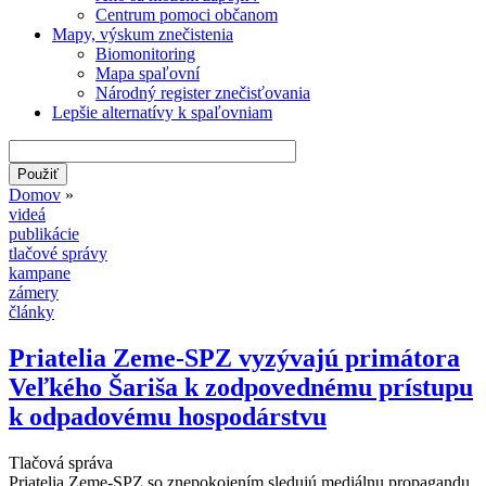
Centrum pomoci občanom
Mapy, výskum znečistenia
Biomonitoring
Mapa spaľovní
Národný register znečisťovania
Lepšie alternatívy k spaľovniam
Domov
»
videá
Nachádzate sa tu
publikácie
tlačové správy
kampane
zámery
články
Priatelia Zeme-SPZ vyzývajú primátora
Veľkého Šariša k zodpovednému prístupu
k odpadovému hospodárstvu
Tlačová správa
Priatelia Zeme-SPZ so znepokojením sledujú mediálnu propagandu