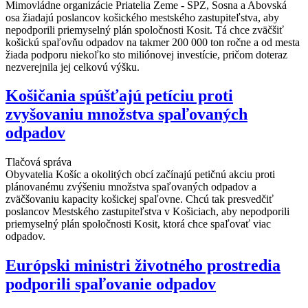
Mimovládne organizácie Priatelia Zeme - SPZ, Sosna a Abovská
osa žiadajú poslancov košického mestského zastupiteľstva, aby
nepodporili priemyselný plán spoločnosti Kosit. Tá chce zväčšiť
košickú spaľovňu odpadov na takmer 200 000 ton ročne a od mesta
žiada podporu niekoľko sto miliónovej investície, pričom doteraz
nezverejnila jej celkovú výšku.
Košičania spúšťajú petíciu proti
zvyšovaniu množstva spaľovaných
odpadov
Tlačová správa
Obyvatelia Košíc a okolitých obcí začínajú petičnú akciu proti
plánovanému zvýšeniu množstva spaľovaných odpadov a
zväčšovaniu kapacity košickej spaľovne. Chcú tak presvedčiť
poslancov Mestského zastupiteľstva v Košiciach, aby nepodporili
priemyselný plán spoločnosti Kosit, ktorá chce spaľovať viac
odpadov.
Európski ministri životného prostredia
podporili spaľovanie odpadov