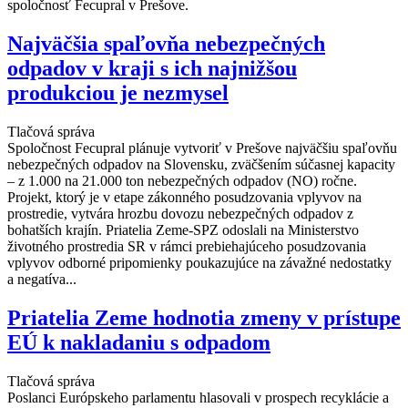
spoločnosť Fecupral v Prešove.
Najväčšia spaľovňa nebezpečných
odpadov v kraji s ich najnižšou
produkciou je nezmysel
Tlačová správa
Spoločnost Fecupral plánuje vytvoriť v Prešove najväčšiu spaľovňu
nebezpečných odpadov na Slovensku, zväčšením súčasnej kapacity
– z 1.000 na 21.000 ton nebezpečných odpadov (NO) ročne.
Projekt, ktorý je v etape zákonného posudzovania vplyvov na
prostredie, vytvára hrozbu dovozu nebezpečných odpadov z
bohatších krajín. Priatelia Zeme-SPZ odoslali na Ministerstvo
životného prostredia SR v rámci prebiehajúceho posudzovania
vplyvov odborné pripomienky poukazujúce na závažné nedostatky
a negatíva...
Priatelia Zeme hodnotia zmeny v prístupe
EÚ k nakladaniu s odpadom
Tlačová správa
Poslanci Európskeho parlamentu hlasovali v prospech recyklácie a