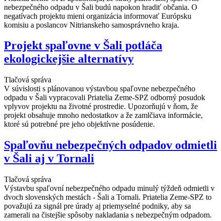
nebezpečného odpadu v Šali budú napokon hradiť občania. O
negatívach projektu mieni organizácia informovať Európsku
komisiu a poslancov Nitrianskeho samosprávneho kraja.
Projekt spaľovne v Šali potláča
ekologickejšie alternatívy
Tlačová správa
V súvislosti s plánovanou výstavbou spaľovne nebezpečného
odpadu v Šali vypracovali Priatelia Zeme-SPZ odborný posudok
vplyvov projektu na životné prostredie. Upozorňujú v ňom, že
projekt obsahuje mnoho nedostatkov a že zamlčiava informácie,
ktoré sú potrebné pre jeho objektívne posúdenie.
Spaľovňu nebezpečných odpadov odmietli
v Šali aj v Tornali
Tlačová správa
Výstavbu spaľovní nebezpečného odpadu minulý týždeň odmietli v
dvoch slovenských mestách - Šali a Tornali. Priatelia Zeme-SPZ to
považujú za signál pre úrady aj priemyselné podniky, aby sa
zamerali na čistejšie spôsoby nakladania s nebezpečným odpadom.