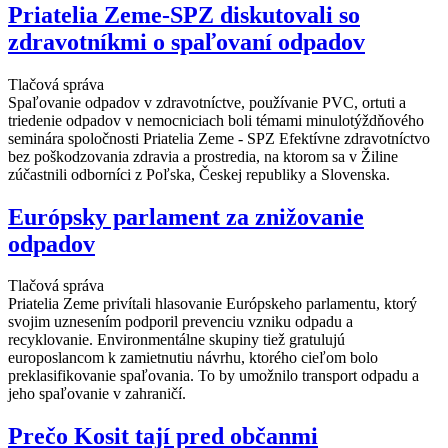
Priatelia Zeme-SPZ diskutovali so
zdravotníkmi o spaľovaní odpadov
Tlačová správa
Spaľovanie odpadov v zdravotníctve, používanie PVC, ortuti a
triedenie odpadov v nemocniciach boli témami minulotýždňového
seminára spoločnosti Priatelia Zeme - SPZ Efektívne zdravotníctvo
bez poškodzovania zdravia a prostredia, na ktorom sa v Žiline
zúčastnili odborníci z Poľska, Českej republiky a Slovenska.
Európsky parlament za znižovanie
odpadov
Tlačová správa
Priatelia Zeme privítali hlasovanie Európskeho parlamentu, ktorý
svojim uznesením podporil prevenciu vzniku odpadu a
recyklovanie. Environmentálne skupiny tiež gratulujú
europoslancom k zamietnutiu návrhu, ktorého cieľom bolo
preklasifikovanie spaľovania. To by umožnilo transport odpadu a
jeho spaľovanie v zahraničí.
Prečo Kosit tají pred občanmi