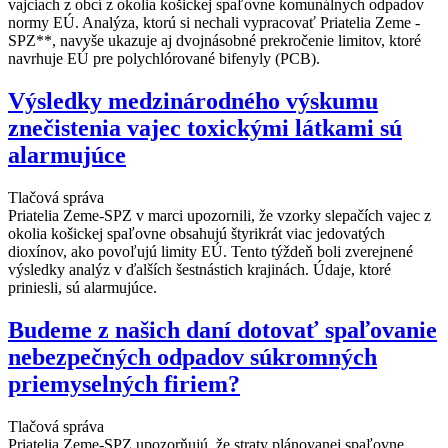
vajciach z obcí z okolia košickej spaľovne komunálnych odpadov
normy EÚ. Analýza, ktorú si nechali vypracovať Priatelia Zeme -
SPZ**, navyše ukazuje aj dvojnásobné prekročenie limitov, ktoré
navrhuje EÚ pre polychlórované bifenyly (PCB).
Výsledky medzinárodného výskumu
znečistenia vajec toxickými látkami sú
alarmujúce
Tlačová správa
Priatelia Zeme-SPZ v marci upozornili, že vzorky slepačích vajec z
okolia košickej spaľovne obsahujú štyrikrát viac jedovatých
dioxínov, ako povoľujú limity EÚ. Tento týždeň boli zverejnené
výsledky analýz v ďalších šestnástich krajinách. Údaje, ktoré
priniesli, sú alarmujúce.
Budeme z našich daní dotovať spaľovanie
nebezpečných odpadov súkromných
priemyselných firiem?
Tlačová správa
Priatelia Zeme-SPZ upozorňujú, že straty plánovanej spaľovne