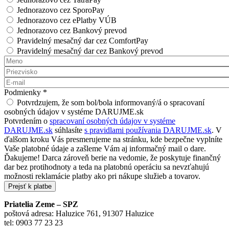
Jednorazovo cez SporoPay
Jednorazovo cez ePlatby VÚB
Jednorazovo cez Bankový prevod
Pravidelný mesačný dar cez ComfortPay
Pravidelný mesačný dar cez Bankový prevod
Meno
*
Priezvisko
*
E-mail
*
Podmienky
*
Potvrdzujem, že som bol/bola informovaný/á o spracovaní
osobných údajov v systéme DARUJME.sk
Potvrdením o
spracovaní osobných údajov v systéme
DARUJME.sk
súhlasíte
s pravidlami používania DARUJME.sk
. V
ďalšom kroku Vás presmerujeme na stránku, kde bezpečne vyplníte
Vaše platobné údaje a zašleme Vám aj informačný mail o dare.
Ďakujeme! Darca zároveň berie na vedomie, že poskytuje finančný
dar bez protihodnoty a teda na platobnú operáciu sa nevzťahujú
možnosti reklamácie platby ako pri nákupe služieb a tovarov.
Priatelia Zeme – SPZ
poštová adresa: Haluzice 761, 91307 Haluzice
tel: 0903 77 23 23