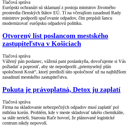
Tlačová správa
Európski ochranári sú sklamaní z postoja ministrov životného
prostredia členských štátov EÚ. Tí na včerajšom zasadnutí Rady
ministrov podporili spaľovanie odpadov, čím prepásli šancu
modernizovať európsku odpadovú politiku.
Otvorený list poslancom mestského
zastupiteľstva v Košiciach
Tlačová správa
Vážený pán poslanec, vážená pani poslankyňa, dovoľujeme si Vás
požiadať a poprosiť, aby ste nepodporili „priemyselný plán
spoločnosti Kosit“, ktorý predloží táto spoločnosť už na najbližšom
zasadnutí mestského zastupiteľstva.
Pokuta je právoplatná, Detox ju zaplatí
Tlačová správa
Firma na skladovanie nebezpečných odpadov musí zaplatiť pol
milióna korún. Problém, kde v meste skladovať takéto chemikálie,
sa stále nerieši. Starosta Rače hovorí, že plánované logistické
centrum nikdy nepovolí.