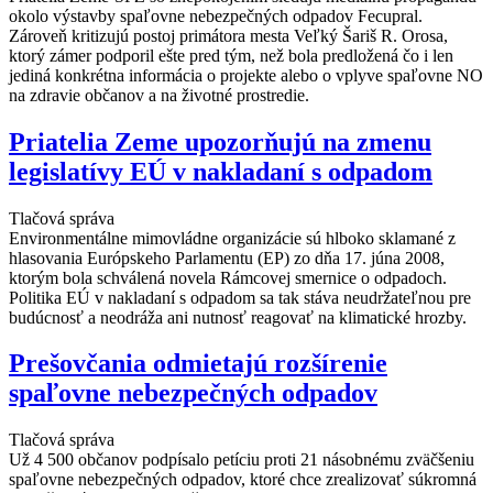
okolo výstavby spaľovne nebezpečných odpadov Fecupral.
Zároveň kritizujú postoj primátora mesta Veľký Šariš R. Orosa,
ktorý zámer podporil ešte pred tým, než bola predložená čo i len
jediná konkrétna informácia o projekte alebo o vplyve spaľovne NO
na zdravie občanov a na životné prostredie.
Priatelia Zeme upozorňujú na zmenu
legislatívy EÚ v nakladaní s odpadom
Tlačová správa
Environmentálne mimovládne organizácie sú hlboko sklamané z
hlasovania Európskeho Parlamentu (EP) zo dňa 17. júna 2008,
ktorým bola schválená novela Rámcovej smernice o odpadoch.
Politika EÚ v nakladaní s odpadom sa tak stáva neudržateľnou pre
budúcnosť a neodráža ani nutnosť reagovať na klimatické hrozby.
Prešovčania odmietajú rozšírenie
spaľovne nebezpečných odpadov
Tlačová správa
Už 4 500 občanov podpísalo petíciu proti 21 násobnému zväčšeniu
spaľovne nebezpečných odpadov, ktoré chce zrealizovať súkromná