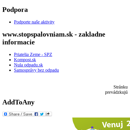
Skočiť na hlavný obsah
Podpora
Podporte naše aktivity
www.stopspalovniam.sk - zakladne
informacie
Priatelia Zeme - SPZ
Kompost.sk
Nula odpadu.sk
Samosprávy bez odpadu
Stránku
prevádzkujú
AddToAny