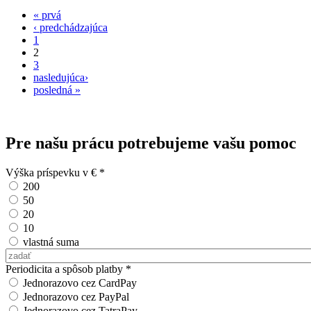
« prvá
Stránky
‹ predchádzajúca
1
2
3
nasledujúca›
posledná »
Pre našu prácu potrebujeme vašu pomoc
Výška príspevku v €
*
200
50
20
10
vlastná suma
Vlastná suma
Periodicita a spôsob platby
*
Jednorazovo cez CardPay
Jednorazovo cez PayPal
Jednorazovo cez TatraPay