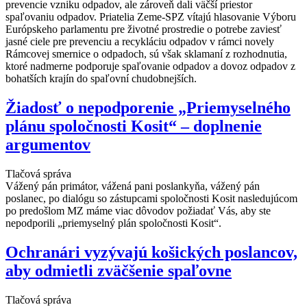
prevencie vzniku odpadov, ale zároveň dali väčší priestor
spaľovaniu odpadov. Priatelia Zeme-SPZ vítajú hlasovanie Výboru
Európskeho parlamentu pre životné prostredie o potrebe zaviesť
jasné ciele pre prevenciu a recykláciu odpadov v rámci novely
Rámcovej smernice o odpadoch, sú však sklamaní z rozhodnutia,
ktoré nadmerne podporuje spaľovanie odpadov a dovoz odpadov z
bohatších krajín do spaľovní chudobnejších.
Žiadosť o nepodporenie „Priemyselného
plánu spoločnosti Kosit“ – doplnenie
argumentov
Tlačová správa
Vážený pán primátor, vážená pani poslankyňa, vážený pán
poslanec, po dialógu so zástupcami spoločnosti Kosit nasledujúcom
po predošlom MZ máme viac dôvodov požiadať Vás, aby ste
nepodporili „priemyselný plán spoločnosti Kosit“.
Ochranári vyzývajú košických poslancov,
aby odmietli zväčšenie spaľovne
Tlačová správa