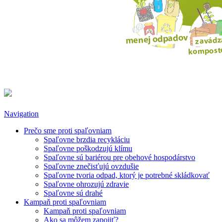
Navigation
Prečo sme proti spaľovniam
Spaľovne brzdia recykláciu
Spaľovne poškodzujú klímu
Spaľovne sú bariérou pre obehové hospodárstvo
Spaľovne znečisťujú ovzdušie
Spaľovne tvoria odpad, ktorý je potrebné skládkovať
Spaľovne ohrozujú zdravie
Spaľovne sú drahé
Kampaň proti spaľovniam
Kampaň proti spaľovniam
Ako sa môžem zapojiť?